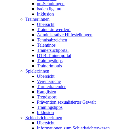
nu-Schulungen
baden.liga.nu
Inklusion
Trainer:innen
Übersicht
Trainer:in werden!
Administrative Hilfestellungen
Tennisabzeichen
Talentinos
Trainersuchportal
DTB-Trainerportal
Trainingstipps
Trainerimpuls
Spieler:innen
Übersicht
Vereinssuche
Turnierkalender
Ranglisten
Trendsport
Prävention sexualisierter Gewalt
Trainingstipps
Inklusion
Schiedsrichter:innen
Übersicht
Informationen zum Schiedsrichterwesen