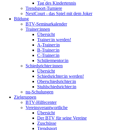
Tag des Kindertennis
Trendsport-Turniere
NextCourt - das Spiel mit dem Joker
Bildung
BTV-Seminarkalender
Trainer:innen
Übersicht
Trainer:in werden!
A-Trainer:in
B-Trainer:in
C-Trainer:in
Schülermentor:in
Schiedsrichter:innen
Übersicht
Schiedsrichter:in werden!
Oberschiedsrichter:in
Stuhlschiedsrichter:in
nu-Schulungen
Zielgruppen
BTV-Hilfecenter
Vereinsverantwortliche
Übersicht
Der BTV für seine Vereine
Zuschüsse
Trendsport