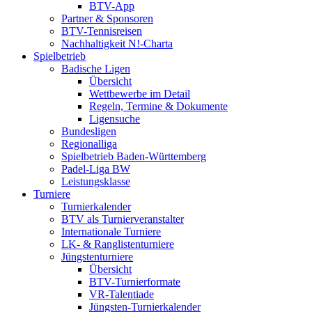
BTV-App
Partner & Sponsoren
BTV-Tennisreisen
Nachhaltigkeit N!-Charta
Spielbetrieb
Badische Ligen
Übersicht
Wettbewerbe im Detail
Regeln, Termine & Dokumente
Ligensuche
Bundesligen
Regionalliga
Spielbetrieb Baden-Württemberg
Padel-Liga BW
Leistungsklasse
Turniere
Turnierkalender
BTV als Turnierveranstalter
Internationale Turniere
LK- & Ranglistenturniere
Jüngstenturniere
Übersicht
BTV-Turnierformate
VR-Talentiade
Jüngsten-Turnierkalender