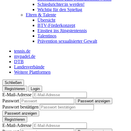
Schiedsrichter:in werden!
Wichtig für den Spieltag
Eltern & Talente
Übersicht
BTV-Förderkonzept
Einstieg ins Jüngstentennis
Talentinos
Prävention sexualisierter Gewalt
tennis.de
mypadel.de
DTB
Landesverbände
Weitere Plattformen
Schließen
Registrieren
Login
E-Mail-Adresse
Passwort
Passwort anzeigen
Passwort bestätigen
Passwort anzeigen
Registrieren
E-Mail-Adresse