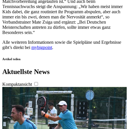
personalisieren, Funktionen für soziale Medien anbieten
Matchvorbereitung angelaufen ist.“ Und auch beim
Tennisnachwuchs steigt die Anspannung: „Wir haben meist immer
zu können und die Zugriffe auf unsere Website zu
Kids dabei, die ganz routiniert ihr Programm abspulen, aber auch
analysieren. Außerdem geben wir Informationen zu Ihrer
immer ein bis zwei, denen man die Nervosität anmerkt“, so
Verwendung unserer Website an unsere Partner für
Verbandstrainer Mate Zsiga und ergänzt: „Bei Deutschen
Meisterschaften antreten zu dürfen, sollte immer etwas ganz
soziale Medien, Werbung und Analysen weiter. Unsere
Besonderes sein.“
Partner führen diese Informationen möglicherweise mit
Alle weiteren Informationen sowie die Spielpläne und Ergebnisse
weiteren Daten zusammen, die Sie ihnen bereitgestellt
gibt’s direkt bei
mybigpoint
.
haben oder die sie im Rahmen Ihrer Nutzung der Dienste
gesammelt haben. Die
Cookie-Einstellungen
können
Artikel teilen
jederzeit über den Link im Footer aufgerufen und
angepasst werden.
Aktuellste News
Kompaktansicht