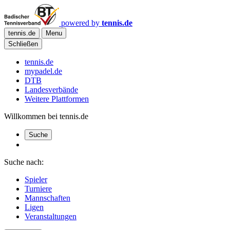
powered by
tennis.de
tennis.de
Menu
Schließen
tennis.de
mypadel.de
DTB
Landesverbände
Weitere Plattformen
Willkommen bei tennis.de
Suche
Suche nach:
Spieler
Turniere
Mannschaften
Ligen
Veranstaltungen