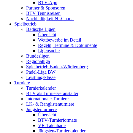
BTV-App
Partner & Sponsoren
BTV-Tennisreisen
Nachhaltigkeit N!-Charta
Spielbetrieb
Badische Ligen
Übersicht
Wettbewerbe im Detail
Regeln, Termine & Dokumente
Ligensuche
Bundesligen
Regionalliga
Spielbetrieb Baden-Württemberg
Padel-Liga BW
Leistungsklasse
Turniere
Turnierkalender
BTV als Turnierveranstalter
Internationale Turniere
LK- & Ranglistenturniere
Jüngstenturniere
Übersicht
BTV-Turnierformate
VR-Talentiade
Jüngsten-Turnierkalender