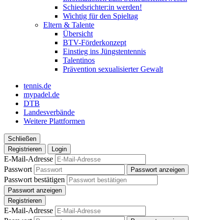
Schiedsrichter:in werden!
Wichtig für den Spieltag
Eltern & Talente
Übersicht
BTV-Förderkonzept
Einstieg ins Jüngstentennis
Talentinos
Prävention sexualisierter Gewalt
tennis.de
mypadel.de
DTB
Landesverbände
Weitere Plattformen
Schließen
Registrieren
Login
E-Mail-Adresse
Passwort
Passwort anzeigen
Passwort bestätigen
Passwort anzeigen
Registrieren
E-Mail-Adresse