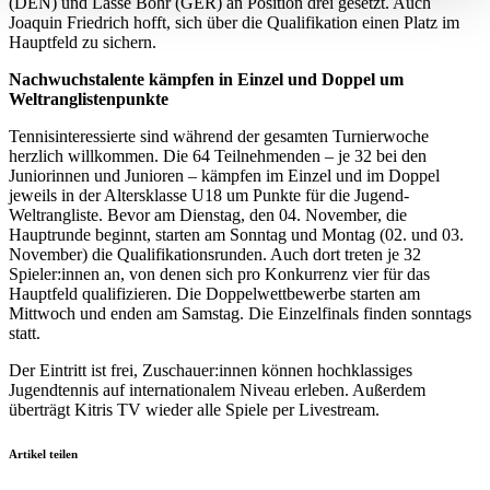
(DEN) und Lasse Bohr (GER) an Position drei gesetzt. Auch
verarbeitet werden, und legen Sie Ihre Präferenzen im
Joaquin Friedrich hofft, sich über die Qualifikation einen Platz im
Abschnitt Einzelheiten
fest.
Hauptfeld zu sichern.
Nachwuchstalente kämpfen in Einzel und Doppel um
Wir verwenden Cookies, um Inhalte und Anzeigen zu
Weltranglistenpunkte
personalisieren, Funktionen für soziale Medien anbieten
Tennisinteressierte sind während der gesamten Turnierwoche
zu können und die Zugriffe auf unsere Website zu
herzlich willkommen. Die 64 Teilnehmenden – je 32 bei den
analysieren. Außerdem geben wir Informationen zu Ihrer
Juniorinnen und Junioren – kämpfen im Einzel und im Doppel
jeweils in der Altersklasse U18 um Punkte für die Jugend-
Verwendung unserer Website an unsere Partner für
Weltrangliste. Bevor am Dienstag, den 04. November, die
soziale Medien, Werbung und Analysen weiter. Unsere
Hauptrunde beginnt, starten am Sonntag und Montag (02. und 03.
Partner führen diese Informationen möglicherweise mit
November) die Qualifikationsrunden. Auch dort treten je 32
Spieler:innen an, von denen sich pro Konkurrenz vier für das
weiteren Daten zusammen, die Sie ihnen bereitgestellt
Hauptfeld qualifizieren. Die Doppelwettbewerbe starten am
haben oder die sie im Rahmen Ihrer Nutzung der Dienste
Mittwoch und enden am Samstag. Die Einzelfinals finden sonntags
gesammelt haben. Die
Cookie-Einstellungen
können
statt.
jederzeit über den Link im Footer aufgerufen und
Der Eintritt ist frei, Zuschauer:innen können hochklassiges
angepasst werden.
Jugendtennis auf internationalem Niveau erleben. Außerdem
überträgt Kitris TV wieder alle Spiele per Livestream.
Artikel teilen