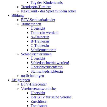
Tag des Kindertennis
Trendsport-Turniere
NextCourt - das Spiel mit dem Joker
Bildung
BTV-Seminarkalender
Trainer:innen
Übersicht
Trainer:in werden!
A-Trainer:in
B-Trainer:in
C-Trainer:in
Schülermentor:in
Schiedsrichter:innen
Übersicht
Schiedsrichter:in werden!
Oberschiedsrichter:in
Stuhlschiedsrichter:in
nu-Schulungen
Zielgruppen
BTV-Hilfecenter
Vereinsverantwortliche
Übersicht
Der BTV für seine Vereine
Zuschüsse
Trendsport