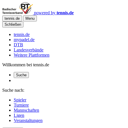
powered by
tennis.de
tennis.de
Menu
Schließen
tennis.de
mypadel.de
DTB
Landesverbände
Weitere Plattformen
Willkommen bei tennis.de
Suche
Suche nach:
Spieler
Turniere
Mannschaften
Ligen
Veranstaltungen