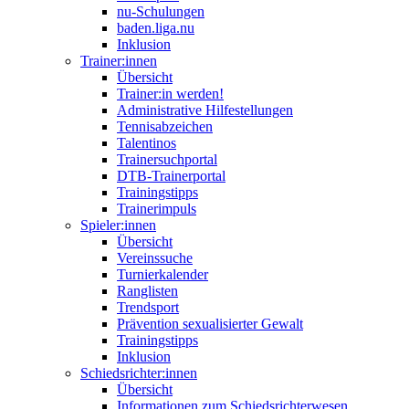
nu-Schulungen
baden.liga.nu
Inklusion
Trainer:innen
Übersicht
Trainer:in werden!
Administrative Hilfestellungen
Tennisabzeichen
Talentinos
Trainersuchportal
DTB-Trainerportal
Trainingstipps
Trainerimpuls
Spieler:innen
Übersicht
Vereinssuche
Turnierkalender
Ranglisten
Trendsport
Prävention sexualisierter Gewalt
Trainingstipps
Inklusion
Schiedsrichter:innen
Übersicht
Informationen zum Schiedsrichterwesen