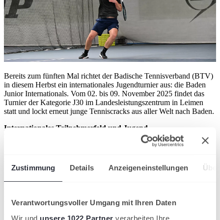
Bereits zum fünften Mal richtet der Badische Tennisverband (BTV)
in diesem Herbst ein internationales Jugendturnier aus: die Baden
Junior Internationals. Vom 02. bis 09. November 2025 findet das
Turnier der Kategorie J30 im Landesleistungszentrum in Leimen
statt und lockt erneut junge Tenniscracks aus aller Welt nach Baden.
Internationales Teilnehmerfeld und Jugend-
Weltranglistenpunkte
Das Turnier gehört längst fest zum internationalen ITF-Kalender
und zieht Spielerinnen und Spieler aus zahlreichen Nationen an.
Zustimmung
Details
Anzeigeneinstellungen
Über
„Dass wir das Turnier nun schon zum fünften Mal durchführen, ist
für uns Bestätigung und Ansporn zugleich“, sagt Turnierdirektor
Christian Back. „Vor zwei Jahren hat und die ITF für unsere
professionelle Ausrichtung ausgezeichnet. Das zeigt: Wir bieten den
Verantwortungsvoller Umgang mit Ihren Daten
Spielerinnen und Spielern optimale Bedingungen und daran wollen
wir auch in diesem Jahr anknüpfen.“ Auch die Mischung im
Wir und
unsere 1022 Partner
verarbeiten Ihre