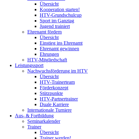
Übersicht
Kooperation starten!
HTV-Grundschulcup
Sport im Ganztag
Jugend trainiert
Ehrenamt fördern
Übersicht
Einstieg ins Ehrenamt
Ehrenamt gewinnen
Ehrungen
HTV-Mitgliedschaft
Leistungssport
Nachwuchsförderung im HTV
Übersicht
HTV-Trainerteam
Förderkonzept
Stützpunkte
HTV-Partnertrainer
Duale Karriere
Internationale Turniere
Aus- & Fortbildung
Seminarkalender
Trainer
Übersicht
Trainer werden!