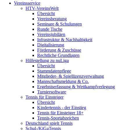
Vereinsservice
HTV-VereinsWelt
Übersicht
Vereinsberatung
Seminare & Schulungen
Runde Tische
Vereinsjubiläen
Infrastruktur & Nachhaltigkeit
Digitalisierung
Förderung & Zuschüsse
Rechtliche Grundlagen
Hilfestellung zu nuLiga
Übersicht
Stammdatenpflege
Mitglieder- & Spiellizenzverwaltung
Mannschaftsmeldung & Co.
Ergebniserfassung & Wettkampfverlegung
Turniersoftware
Tennis für Einsteiger
Übersicht
Kindertennis - der Einstieg
Tennis für Einsteiger 18+
Tennis-Sportabzeichen
Deutschland spielt Tennis
Schul-/KiGaTennis