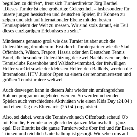
begrüßen zu dürfen“, freut sich Turnierdirektor Jörg Barthel.
„Dieses Turnier ist eine großartige Gelegenheit – insbesondere für
unsere jungen hessischen und deutschen Spieler, ihr Können zu
zeigen und sich auf internationaler Ebene mit den besten
Tennisspielern der Welt zu messen. Wir sind stolz darauf, ein Teil
dieses einzigartigen Erlebnisses zu sein.“
Mindestens genauso groß wie das Turnier ist aber auch die
Unterstützung drumherum. Erst durch Turnierpartner wie die Stadt
Offenbach, Wilson, Fraport, Hassia oder den Deutschen Tennis
Bund, die besondere Unterstützung der zwei Nachbarvereine, den
Tennisclubs Rosenhöhe und Waldschwimmbad, der freiwilligen
Helfer vor Ort sowie der kleinsten Helfer, den Ballkids, werden die
International HTV Junior Open zu einem der renommiertesten und
größten Tennisturniere weltweit.
Auch deswegen kann in diesem Jahr wieder ein umfangreiches
Rahmenprogramm angeboten werden. So werden neben den
Spielen auch verschiedene Aktivitäten wie einen Kids Day (24.04.)
und einen Tag des Ehrenamts (25.04.) organisiert.
Also, sei dabei, wenn die Tenniswelt nach Offenbach schaut! Ob
mit Familie, Freunde oder gleich der ganzen Mannschaft – ganz
egal: Der Eintritt ist die ganze Turnierwoche über frei und für Essen,
Trinken und reichlich Unterhaltung ist gesorgt. Wir sehen uns auf