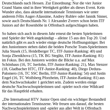
Deutschlands nach Hessen. Zur Einordnung: Nur die vier Junior
Grand Slams sind in ihrer Wertigkeit größer als dieses Event. Kein
Wunder also, dass aktuelle internationale Tennisstars wie unter
anderem Félix Auger-Aliassime, Andrey Rublev oder Jannik Sinner,
sowie auch Deutschlands Nr. 1 Alexander Zverev schon beim ITF
Juniors auf der Rosenhöhe in Offenbach aufgeschlagen haben.
So haben sich auch in diesem Jahr erneut die besten Spielerinnen
und Spieler der Welt angekündigt – alleine 15 aus den Top 20. Und
natürlich gibt es auch wieder einige deutsche Hoffnungsträger. Bei
den Juniorinnen stehen dabei die beiden Porsche Team-Spielerinnen
Julia Stusek (15, Heidelberger TC, ITF-Junior-Ranking: 40) und
Sonja Zhenikhova (15, TK BG Steglitz, ITF-Junior-Ranking: 81)
im Fokus. Bei den Junioren werden die Blicke u.a. auf Max
Schönhaus (16, TC Iserlohn, ITF-Junior-Ranking: 21), Max Stenzer
(18, Gladbacher HTC, ITF-Junior-Ranking: 40), Diego Dedura-
Palomero (16, TC SSC Berlin, ITF-Junior-Ranking: 54) und Justin
Engel (16, TC Wolfsberg Pforzheim, ITF-Junior-Ranking: 81) aus
dem Nachwuchskader 1 gerichtet sein. Zudem werden einige
deutsche Nachwuchsspielerinnen und -spieler noch eine Wildcard
für das Hauptfeld erhalten.
„Die International HTV Junior Open sind ein wichtiger Bestandteil
der internationalen Tennisszene. Wir freuen uns darauf, die besten
Nachwuchsspielerinnen und -spieler aus aller Welt in Offenbach