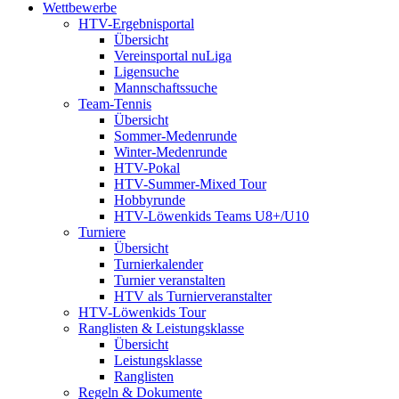
Wettbewerbe
HTV-Ergebnisportal
Übersicht
Vereinsportal nuLiga
Ligensuche
Mannschaftssuche
Team-Tennis
Übersicht
Sommer-Medenrunde
Winter-Medenrunde
HTV-Pokal
HTV-Summer-Mixed Tour
Hobbyrunde
HTV-Löwenkids Teams U8+/U10
Turniere
Übersicht
Turnierkalender
Turnier veranstalten
HTV als Turnierveranstalter
HTV-Löwenkids Tour
Ranglisten & Leistungsklasse
Übersicht
Leistungsklasse
Ranglisten
Regeln & Dokumente