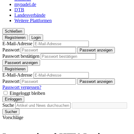
mypadel.de
DTB
Landesverbände
Weitere Plattformen
Schließen
Registrieren
Login
E-Mail-Adresse
Passwort
Passwort anzeigen
Passwort bestätigen
Passwort anzeigen
Registrieren
E-Mail-Adresse
Passwort
Passwort anzeigen
Passwort vergessen?
Eingeloggt bleiben
Einloggen
Suche
Sucher
Vorschläge