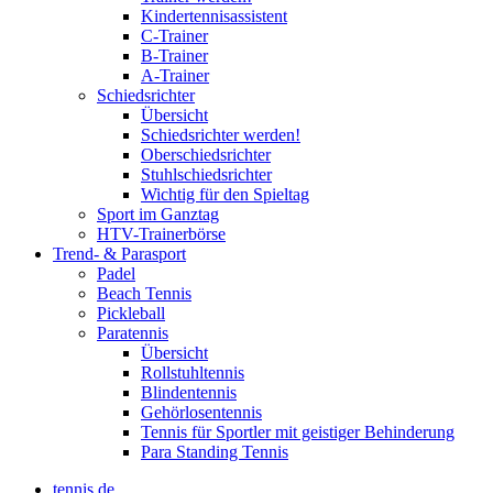
Kindertennisassistent
C-Trainer
B-Trainer
A-Trainer
Schiedsrichter
Übersicht
Schiedsrichter werden!
Oberschiedsrichter
Stuhlschiedsrichter
Wichtig für den Spieltag
Sport im Ganztag
HTV-Trainerbörse
Trend- & Parasport
Padel
Beach Tennis
Pickleball
Paratennis
Übersicht
Rollstuhltennis
Blindentennis
Gehörlosentennis
Tennis für Sportler mit geistiger Behinderung
Para Standing Tennis
tennis.de