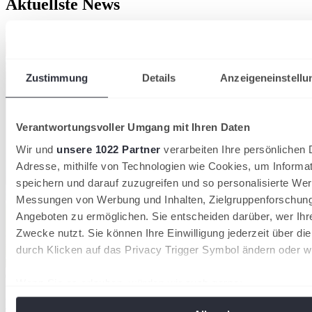
Aktuellste News
Kompaktansicht
Zustimmung
Details
Anzeigeneinstellu
Verantwortungsvoller Umgang mit Ihren Daten
Wir und
unsere 1022 Partner
verarbeiten Ihre persönlichen D
Adresse, mithilfe von Technologien wie Cookies, um Informa
speichern und darauf zuzugreifen und so personalisierte Wer
Messungen von Werbung und Inhalten, Zielgruppenforschun
Angeboten zu ermöglichen. Sie entscheiden darüber, wer Ihr
Zwecke nutzt. Sie können Ihre Einwilligung jederzeit über di
durch Klicken auf das Privacy Trigger Symbol ändern oder w
09/06/2026
Wenn Sie es erlauben, würden wir auch gerne:
Wimbledonsiegerin Swiatek und Rom-Champion
Informationen über Ihre geografische Lage erfassen, 