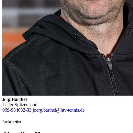
Jörg
Barthel
Leiter Spitzensport
069-984032-33
joerg.barthel@htv-tennis.de
Artikel teilen