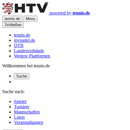
powered by
tennis.de
tennis.de
Menu
Schließen
tennis.de
mypadel.de
DTB
Landesverbände
Weitere Plattformen
Willkommen bei tennis.de
Suche
Suche nach:
Spieler
Turniere
Mannschaften
Ligen
Veranstaltungen