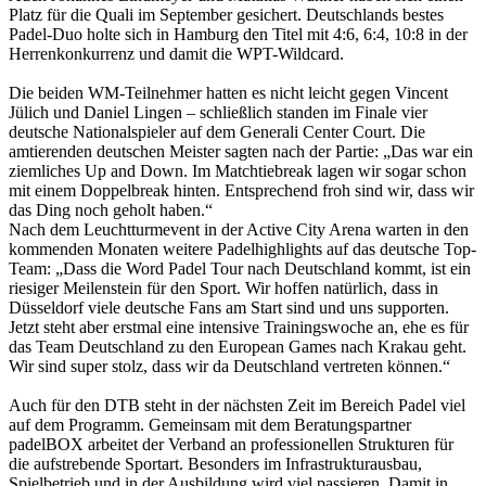
Platz für die Quali im September gesichert. Deutschlands bestes
Wir verwenden Cookies, um Inhalte und Anzeigen zu
Padel-Duo holte sich in Hamburg den Titel mit 4:6, 6:4, 10:8 in der
personalisieren, Funktionen für soziale Medien anbieten
Herrenkonkurrenz und damit die WPT-Wildcard.
zu können und die Zugriffe auf unsere Website zu
Die beiden WM-Teilnehmer hatten es nicht leicht gegen Vincent
analysieren. Außerdem geben wir Informationen zu Ihrer
Jülich und Daniel Lingen – schließlich standen im Finale vier
Verwendung unserer Website an unsere Partner für
deutsche Nationalspieler auf dem Generali Center Court. Die
soziale Medien, Werbung und Analysen weiter. Unsere
amtierenden deutschen Meister sagten nach der Partie: „Das war ein
ziemliches Up and Down. Im Matchtiebreak lagen wir sogar schon
Partner führen diese Informationen möglicherweise mit
mit einem Doppelbreak hinten. Entsprechend froh sind wir, dass wir
weiteren Daten zusammen, die Sie ihnen bereitgestellt
das Ding noch geholt haben.“
haben oder die sie im Rahmen Ihrer Nutzung der Dienste
Nach dem Leuchtturmevent in der Active City Arena warten in den
kommenden Monaten weitere Padelhighlights auf das deutsche Top-
gesammelt haben. Die
Cookie-Einstellungen
können
Team: „Dass die Word Padel Tour nach Deutschland kommt, ist ein
jederzeit über den Link im Footer aufgerufen und
riesiger Meilenstein für den Sport. Wir hoffen natürlich, dass in
angepasst werden.
Düsseldorf viele deutsche Fans am Start sind und uns supporten.
Jetzt steht aber erstmal eine intensive Trainingswoche an, ehe es für
das Team Deutschland zu den European Games nach Krakau geht.
Wir sind super stolz, dass wir da Deutschland vertreten können.“
Auch für den DTB steht in der nächsten Zeit im Bereich Padel viel
auf dem Programm. Gemeinsam mit dem Beratungspartner
padelBOX arbeitet der Verband an professionellen Strukturen für
die aufstrebende Sportart. Besonders im Infrastrukturausbau,
Spielbetrieb und in der Ausbildung wird viel passieren. Damit in