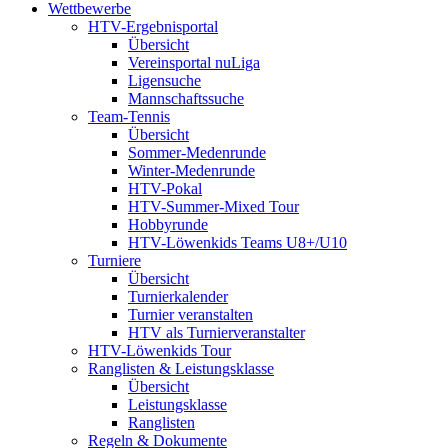
Wettbewerbe
HTV-Ergebnisportal
Übersicht
Vereinsportal nuLiga
Ligensuche
Mannschaftssuche
Team-Tennis
Übersicht
Sommer-Medenrunde
Winter-Medenrunde
HTV-Pokal
HTV-Summer-Mixed Tour
Hobbyrunde
HTV-Löwenkids Teams U8+/U10
Turniere
Übersicht
Turnierkalender
Turnier veranstalten
HTV als Turnierveranstalter
HTV-Löwenkids Tour
Ranglisten & Leistungsklasse
Übersicht
Leistungsklasse
Ranglisten
Regeln & Dokumente