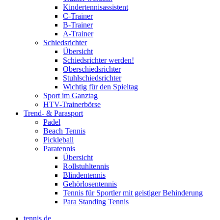
Kindertennisassistent
C-Trainer
B-Trainer
A-Trainer
Schiedsrichter
Übersicht
Schiedsrichter werden!
Oberschiedsrichter
Stuhlschiedsrichter
Wichtig für den Spieltag
Sport im Ganztag
HTV-Trainerbörse
Trend- & Parasport
Padel
Beach Tennis
Pickleball
Paratennis
Übersicht
Rollstuhltennis
Blindentennis
Gehörlosentennis
Tennis für Sportler mit geistiger Behinderung
Para Standing Tennis
tennis.de