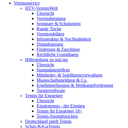
Vereinsservice
HTV-VereinsWelt
Übersicht
Vereinsberatung
Seminare & Schulungen
Runde Tische
Vereinsjubiläen
Infrastruktur & Nachhaltigkeit
Digitalisierung
Förderung & Zuschüsse
Rechtliche Grundlagen
Hilfestellung zu nuLiga
Übersicht
Stammdatenpflege
Mitglieder- & Spiellizenzverwaltung
Mannschaftsmeldung & Co.
Ergebniserfassung & Wettkampfverlegung
Turniersoftware
Tennis für Einsteiger
Übersicht
Kindertennis - der Einstieg
Tennis für Einsteiger 18+
Tennis-Sportabzeichen
Deutschland spielt Tennis
Schul-/KiGaTennis