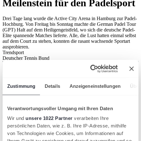
Meilenstein für den Padelsport
Drei Tage lang wurde die Active City Arena in Hamburg zur Padel-
Hochburg. Von Freitag bis Sonntag machte die German Padel Tour
(GPT) Halt auf dem Heiligengeistfeld, wo sich die deutsche Padel-
Elite spannende Matches lieferte. Alle, die Lust hatten einmal selbst
auf dem Court zu stehen, konnten die rasant wachsende Sportart
ausprobieren.
Trendsport
Deutscher Tennis Bund
Zustimmung
Details
Anzeigeneinstellungen
Über
Verantwortungsvoller Umgang mit Ihren Daten
Wir und
unsere 1022 Partner
verarbeiten Ihre
persönlichen Daten, wie z. B. Ihre IP-Adresse, mithilfe
Erstmals hat der Deutsche Tennis Bund (DTB), der seit Anfang
2022 auch für Padel zuständig ist, ein Turnier der GPT ausgerichtet.
von Technologien wie Cookies, um Informationen auf
DTB-Vizepräsident Dr. Sebastian Projahn hat das Event besucht
Ihrem Gerät zu speichern und darauf zuzugreifen und so