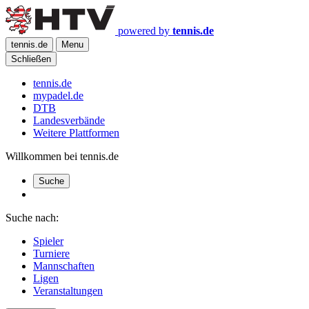
powered by
tennis.de
tennis.de
Menu
Schließen
tennis.de
mypadel.de
DTB
Landesverbände
Weitere Plattformen
Willkommen bei tennis.de
Suche
Suche nach:
Spieler
Turniere
Mannschaften
Ligen
Veranstaltungen