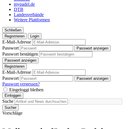
mypadel.de
DTB
Landesverbände
Weitere Plattformen
Schließen
Registrieren
Login
E-Mail-Adresse
Passwort
Passwort anzeigen
Passwort bestätigen
Passwort anzeigen
Registrieren
E-Mail-Adresse
Passwort
Passwort anzeigen
Passwort vergessen?
Eingeloggt bleiben
Einloggen
Suche
Sucher
Vorschläge