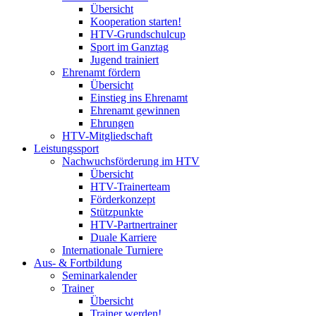
Übersicht
Kooperation starten!
HTV-Grundschulcup
Sport im Ganztag
Jugend trainiert
Ehrenamt fördern
Übersicht
Einstieg ins Ehrenamt
Ehrenamt gewinnen
Ehrungen
HTV-Mitgliedschaft
Leistungssport
Nachwuchsförderung im HTV
Übersicht
HTV-Trainerteam
Förderkonzept
Stützpunkte
HTV-Partnertrainer
Duale Karriere
Internationale Turniere
Aus- & Fortbildung
Seminarkalender
Trainer
Übersicht
Trainer werden!