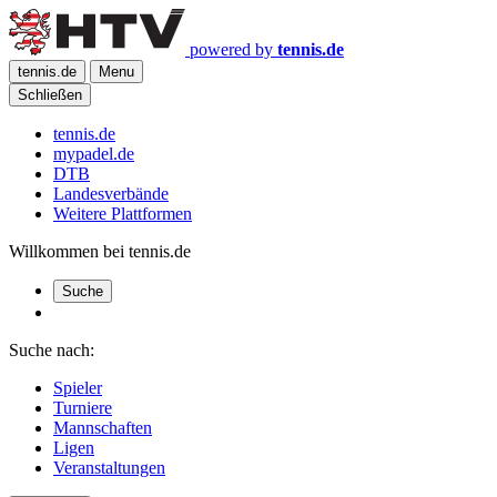
powered by
tennis.de
tennis.de
Menu
Schließen
tennis.de
mypadel.de
DTB
Landesverbände
Weitere Plattformen
Willkommen bei tennis.de
Suche
Suche nach:
Spieler
Turniere
Mannschaften
Ligen
Veranstaltungen