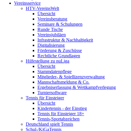
Vereinsservice
HTV-VereinsWelt
Übersicht
Vereinsberatung
Seminare & Schulungen
Runde Tische
Vereinsjubiläen
Infrastruktur & Nachhaltigkeit
Digitalisierung
Förderung & Zuschüsse
Rechtliche Grundlagen
Hilfestellung zu nuLiga
Übersicht
Stammdatenpflege
Mitglieder- & Spiellizenzverwaltung
Mannschaftsmeldung & Co.
Ergebniserfassung & Wettkampfverlegung
Turniersoftware
Tennis für Einsteiger
Übersicht
Kindertennis - der Einstieg
Tennis für Einsteiger 18+
Tennis-Sportabzeichen
Deutschland spielt Tennis
Schul-/KiGaTennis