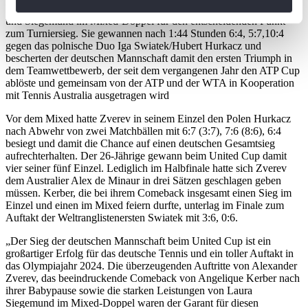
können
Beim Finaltriumph gegen die favorisierten Polen sorgten Zverev
Ihr Gerät durch aktives Scannen nach
und Siegemund im Mixed-Doppel für den entscheidenden Punkt
zum Turniersieg. Sie gewannen nach 1:44 Stunden 6:4, 5:7,10:4
bestimmten Merkmalen (Fingerprinting) identifizieren
gegen das polnische Duo Iga Swiatek/Hubert Hurkacz und
Erfahren Sie mehr darüber, wie Ihre persönlichen Daten
bescherten der deutschen Mannschaft damit den ersten Triumph in
verarbeitet werden, und legen Sie Ihre Präferenzen im
dem Teamwettbewerb, der seit dem vergangenen Jahr den ATP Cup
ablöste und gemeinsam von der ATP und der WTA in Kooperation
Abschnitt Einzelheiten
fest.
mit Tennis Australia ausgetragen wird
Vor dem Mixed hatte Zverev in seinem Einzel den Polen Hurkacz
Wir verwenden Cookies, um Inhalte und Anzeigen zu
nach Abwehr von zwei Matchbällen mit 6:7 (3:7), 7:6 (8:6), 6:4
personalisieren, Funktionen für soziale Medien anbieten
besiegt und damit die Chance auf einen deutschen Gesamtsieg
zu können und die Zugriffe auf unsere Website zu
aufrechterhalten. Der 26-Jährige gewann beim United Cup damit
vier seiner fünf Einzel. Lediglich im Halbfinale hatte sich Zverev
analysieren. Außerdem geben wir Informationen zu Ihrer
dem Australier Alex de Minaur in drei Sätzen geschlagen geben
Verwendung unserer Website an unsere Partner für
müssen. Kerber, die bei ihrem Comeback insgesamt einen Sieg im
soziale Medien, Werbung und Analysen weiter. Unsere
Einzel und einen im Mixed feiern durfte, unterlag im Finale zum
Auftakt der Weltranglistenersten Swiatek mit 3:6, 0:6.
Partner führen diese Informationen möglicherweise mit
weiteren Daten zusammen, die Sie ihnen bereitgestellt
„Der Sieg der deutschen Mannschaft beim United Cup ist ein
haben oder die sie im Rahmen Ihrer Nutzung der Dienste
großartiger Erfolg für das deutsche Tennis und ein toller Auftakt in
das Olympiajahr 2024. Die überzeugenden Auftritte von Alexander
gesammelt haben. Die
Cookie-Einstellungen
können
Zverev, das beeindruckende Comeback von Angelique Kerber nach
jederzeit über den Link im Footer aufgerufen und
ihrer Babypause sowie die starken Leistungen von Laura
angepasst werden.
Siegemund im Mixed-Doppel waren der Garant für diesen