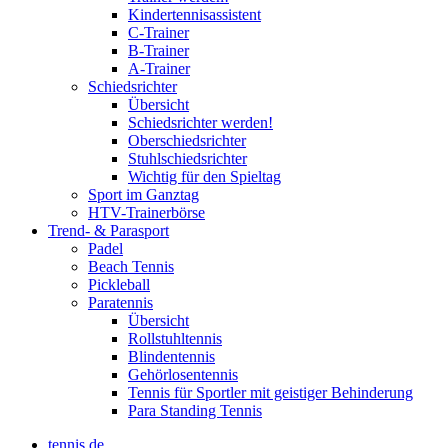
Kindertennisassistent
C-Trainer
B-Trainer
A-Trainer
Schiedsrichter
Übersicht
Schiedsrichter werden!
Oberschiedsrichter
Stuhlschiedsrichter
Wichtig für den Spieltag
Sport im Ganztag
HTV-Trainerbörse
Trend- & Parasport
Padel
Beach Tennis
Pickleball
Paratennis
Übersicht
Rollstuhltennis
Blindentennis
Gehörlosentennis
Tennis für Sportler mit geistiger Behinderung
Para Standing Tennis
tennis.de