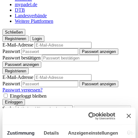
mypadel.de
DTB
Landesverbände
Weitere Plattformen
Schließen
Registrieren
Login
E-Mail-Adresse
Passwort
Passwort anzeigen
Passwort bestätigen
Passwort anzeigen
Registrieren
E-Mail-Adresse
Passwort
Passwort anzeigen
Passwort vergessen?
Eingeloggt bleiben
Einloggen
Suche
Sucher
Vorschläge
Zustimmung
Details
Anzeigeneinstellungen
Über