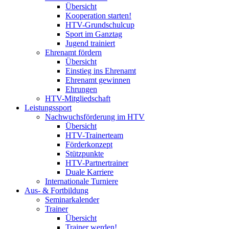
Übersicht
Kooperation starten!
HTV-Grundschulcup
Sport im Ganztag
Jugend trainiert
Ehrenamt fördern
Übersicht
Einstieg ins Ehrenamt
Ehrenamt gewinnen
Ehrungen
HTV-Mitgliedschaft
Leistungssport
Nachwuchsförderung im HTV
Übersicht
HTV-Trainerteam
Förderkonzept
Stützpunkte
HTV-Partnertrainer
Duale Karriere
Internationale Turniere
Aus- & Fortbildung
Seminarkalender
Trainer
Übersicht
Trainer werden!