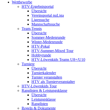
Wettbewerbe
HTV-Ergebnisportal
Übersicht
Vereinsportal nuLiga
Ligensuche
Mannschaftssuche
Team-Tennis
Übersicht
Sommer-Medenrunde
Winter-Medenrunde
HTV-Pokal
HTV-Summer-Mixed Tour
Hobbyrunde
HTV-Löwenkids Teams U8+/U10
Turniere
Übersicht
Turnierkalender
Turnier veranstalten
HTV als Turnierveranstalter
HTV-Löwenkids Tour
Ranglisten & Leistungsklasse
Übersicht
Leistungsklasse
Ranglisten
Regeln & Dokumente