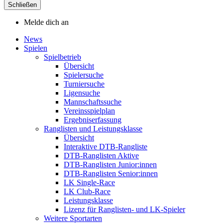
Schließen
Melde dich an
News
Spielen
Spielbetrieb
Übersicht
Spielersuche
Turniersuche
Ligensuche
Mannschaftssuche
Vereinsspielplan
Ergebniserfassung
Ranglisten und Leistungsklasse
Übersicht
Interaktive DTB-Rangliste
DTB-Ranglisten Aktive
DTB-Ranglisten Junior:innen
DTB-Ranglisten Senior:innen
LK Single-Race
LK Club-Race
Leistungsklasse
Lizenz für Ranglisten- und LK-Spieler
Weitere Sportarten