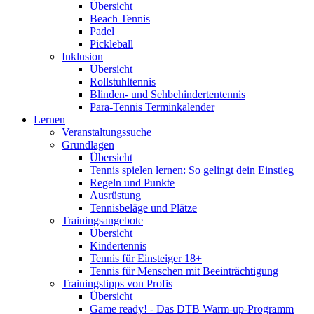
Übersicht
Beach Tennis
Padel
Pickleball
Inklusion
Übersicht
Rollstuhltennis
Blinden- und Sehbehindertentennis
Para-Tennis Terminkalender
Lernen
Veranstaltungssuche
Grundlagen
Übersicht
Tennis spielen lernen: So gelingt dein Einstieg
Regeln und Punkte
Ausrüstung
Tennisbeläge und Plätze
Trainingsangebote
Übersicht
Kindertennis
Tennis für Einsteiger 18+
Tennis für Menschen mit Beeinträchtigung
Trainingstipps von Profis
Übersicht
Game ready! - Das DTB Warm-up-Programm