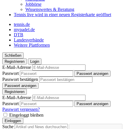
Jobbörse
Wissenswertes & Beratung
Tennis live
wird in einer neuen Registerkarte geöffnet
tennis.de
mypadel.de
DTB
Landesverbände
Weitere Plattformen
Schließen
Registrieren
Login
E-Mail-Adresse
Passwort
Passwort anzeigen
Passwort bestätigen
Passwort anzeigen
Registrieren
E-Mail-Adresse
Passwort
Passwort anzeigen
Passwort vergessen?
Eingeloggt bleiben
Einloggen
Suche