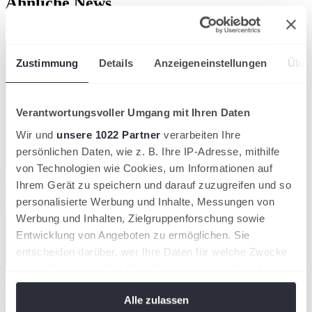
Ähnliche News
Kompaktansicht
Zustimmung
Details
Anzeigeneinstellungen
Über
Verantwortungsvoller Umgang mit Ihren Daten
Wir und
unsere 1022 Partner
verarbeiten Ihre
persönlichen Daten, wie z. B. Ihre IP-Adresse, mithilfe
von Technologien wie Cookies, um Informationen auf
Ihrem Gerät zu speichern und darauf zuzugreifen und so
personalisierte Werbung und Inhalte, Messungen von
Werbung und Inhalten, Zielgruppenforschung sowie
Entwicklung von Angeboten zu ermöglichen. Sie
entscheiden darüber, wer Ihre Daten für welche Zwecke
nutzt. Sie können Ihre Einwilligung jederzeit über die
Sein Debüt in Augsburg peilt der Münchner Max Rehberg an.
Cookie-Erklärung oder durch Klicken auf das Privacy
05/08/2026
Alle zulassen
Trigger Symbol ändern oder widerrufen