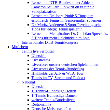
Lernen mit DTB-Bundestrainer Athletik
Cameron Scullard: So wirst du fit für die
Sandplatzsaison
Lernen mit Dr. Joerg Pfuhl: 5 Tipps, um
erfolgreich Tennis im Seniorenalter zu lernen
Dr. Moritz Anderten: 5 Sport-Psychologische
Tipps für jede(n) Tennisspieler:in
Lernen mit Mentaltrainer Dr. Christian Spreckels:
5 Tipps für mehr Leichtigkeit im Spiel
Internationaler DTB Tenniskongress
Mitfiebern
Tennis live verfolgen
Übersicht
Livestreams
Livescores unserer deutschen Spieler:innen
Livescores der Tennis-Bundesliga
Highlights der ATP & WTA-Tour
Tennis im TV, Stream und Podcast
National
Übersicht
1. Tennis-Bundesliga Herren
1. Tennis-Bundesliga Damen
weitere Tennis-Bundesligen
Regionalliga
Deutsche Meisterschaften