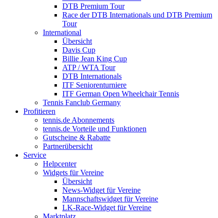
DTB Premium Tour
Race der DTB Internationals und DTB Premium
Tour
International
Übersicht
Davis Cup
Billie Jean King Cup
ATP / WTA Tour
DTB Internationals
ITF Seniorenturniere
ITF German Open Wheelchair Tennis
Tennis Fanclub Germany
Profitieren
tennis.de Abonnements
tennis.de Vorteile und Funktionen
Gutscheine & Rabatte
Partnerübersicht
Service
Helpcenter
Widgets für Vereine
Übersicht
News-Widget für Vereine
Mannschaftswidget für Vereine
LK-Race-Widget für Vereine
Marktplatz