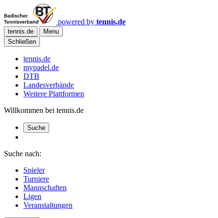
powered by
tennis.de
tennis.de
Menu
Schließen
tennis.de
mypadel.de
DTB
Landesverbände
Weitere Plattformen
Willkommen bei tennis.de
Suche
Suche nach:
Spieler
Turniere
Mannschaften
Ligen
Veranstaltungen