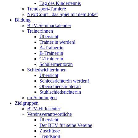
Tag des Kindertennis
Trendsport-Turniere
NextCourt - das Spiel mit dem Joker
Bildung
BTV-Seminarkalender
Trainer:innen
Übersicht
Trainer:in werden!
A-Trainer:in
B-Trainer:in
C-Trainer:in
Schülermentor:in
Schiedsrichter:innen
Übersicht
Schiedsrichter:in werden!
Oberschiedsrichter:in
Stuhlschiedsrichter:in
nu-Schulungen
Zielgruppen
BTV-Hilfecenter
Vereinsverantwortliche
Übersicht
Der BTV für seine Vereine
Zuschüsse
Trendsport