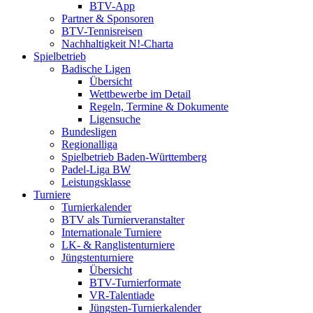
BTV-App
Partner & Sponsoren
BTV-Tennisreisen
Nachhaltigkeit N!-Charta
Spielbetrieb
Badische Ligen
Übersicht
Wettbewerbe im Detail
Regeln, Termine & Dokumente
Ligensuche
Bundesligen
Regionalliga
Spielbetrieb Baden-Württemberg
Padel-Liga BW
Leistungsklasse
Turniere
Turnierkalender
BTV als Turnierveranstalter
Internationale Turniere
LK- & Ranglistenturniere
Jüngstenturniere
Übersicht
BTV-Turnierformate
VR-Talentiade
Jüngsten-Turnierkalender