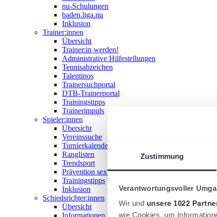
nu-Schulungen
baden.liga.nu
Inklusion
Trainer:innen
Übersicht
Trainer:in werden!
Administrative Hilfestellungen
Tennisabzeichen
Talentinos
Trainersuchportal
DTB-Trainerportal
Trainingstipps
Trainerimpuls
Spieler:innen
Übersicht
Vereinssuche
Turnierkalender
Ranglisten
Zustimmung
Trendsport
Prävention sexualisierter Gewalt
Trainingstipps
Verantwortungsvoller Umgan
Inklusion
Schiedsrichter:innen
Wir und
unsere 1022 Partne
Übersicht
wie Cookies, um Information
Informationen zum Schiedsrichterwesen