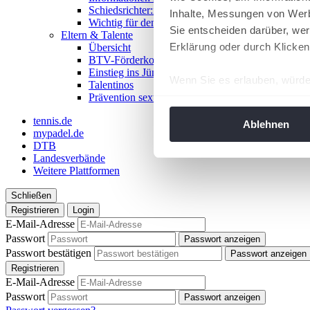
Schiedsrichter:in werden!
Inhalte, Messungen von Werb
Wichtig für den Spieltag
Sie entscheiden darüber, wer
Eltern & Talente
Erklärung oder durch Klicken
Übersicht
BTV-Förderkonzept
Einstieg ins Jüngstentennis
Wenn Sie es erlauben, würde
Talentinos
Prävention sexualisierter Gewalt
Informationen über Ih
Ihr Gerät durch aktiv
tennis.de
Ablehnen
mypadel.de
Erfahren Sie mehr darüber, w
DTB
Einzelheiten
fest.
Landesverbände
Weitere Plattformen
Wir verwenden Cookies, um I
Schließen
und die Zugriffe auf unsere 
Registrieren
Login
Website an unsere Partner fü
E-Mail-Adresse
möglicherweise mit weiteren
Passwort
Passwort anzeigen
der Dienste gesammelt habe
Passwort bestätigen
Passwort anzeigen
angepasst werden.
Registrieren
E-Mail-Adresse
Passwort
Passwort anzeigen