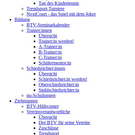
Tag des Kindertennis
Trendsport-Turniere
NextCourt - das Spiel mit dem Joker
Bildung
BTV-Seminarkalender
Trainer:innen
Übersicht
Trainer:in werden!
A-Trainer:in
B-Trainer:in
C-Trainer:in
Schülermentor:in
Schiedsrichter:innen
Übersicht
Schiedsrichter:in werden!
Oberschiedsrichter:in
Stuhlschiedsrichter:in
nu-Schulungen
Zielgruppen
BTV-Hilfecenter
Vereinsverantwortliche
Übersicht
Der BTV für seine Vereine
Zuschüsse
Trendsport