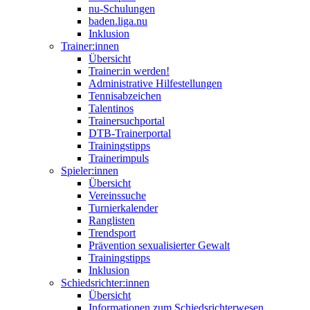
nu-Schulungen
baden.liga.nu
Inklusion
Trainer:innen
Übersicht
Trainer:in werden!
Administrative Hilfestellungen
Tennisabzeichen
Talentinos
Trainersuchportal
DTB-Trainerportal
Trainingstipps
Trainerimpuls
Spieler:innen
Übersicht
Vereinssuche
Turnierkalender
Ranglisten
Trendsport
Prävention sexualisierter Gewalt
Trainingstipps
Inklusion
Schiedsrichter:innen
Übersicht
Informationen zum Schiedsrichterwesen