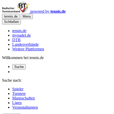
powered by
tennis.de
tennis.de
Menu
Schließen
tennis.de
mypadel.de
DTB
Landesverbände
Weitere Plattformen
Willkommen bei tennis.de
Suche
Suche nach:
Spieler
Turniere
Mannschaften
Ligen
Veranstaltungen