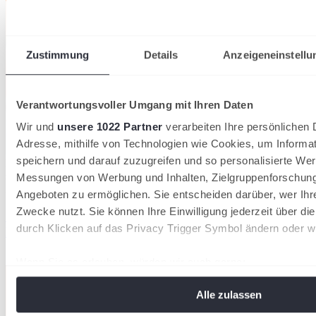
Zustimmung
Details
Anzeigeneinstellu
Verantwortungsvoller Umgang mit Ihren Daten
Wir und
unsere 1022 Partner
verarbeiten Ihre persönlichen D
Adresse, mithilfe von Technologien wie Cookies, um Informa
speichern und darauf zuzugreifen und so personalisierte Wer
Die Mannschaften des TC Weinheim 1902 und des TC Radolfzell
sichern sich in diesem Jahr die Meistertitel in der Badenliga
Messungen von Werbung und Inhalten, Zielgruppenforschun
27/07/2026
Angeboten zu ermöglichen. Sie entscheiden darüber, wer Ihr
Zwecke nutzt. Sie können Ihre Einwilligung jederzeit über di
Spannendes Saisonfinale: Weinheim und Radolfzell
durch Klicken auf das Privacy Trigger Symbol ändern oder w
holen die Meistertitel der Badenliga
Badischer Tennisverband
Wenn Sie es erlauben, würden wir auch gerne:
Informationen über Ihre geografische Lage erfassen, 
Alle zulassen
Meter genau sein können
Ihr Gerät durch aktives Scannen nach bestimmten Me