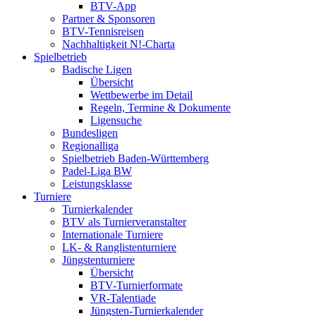
BTV-App
Partner & Sponsoren
BTV-Tennisreisen
Nachhaltigkeit N!-Charta
Spielbetrieb
Badische Ligen
Übersicht
Wettbewerbe im Detail
Regeln, Termine & Dokumente
Ligensuche
Bundesligen
Regionalliga
Spielbetrieb Baden-Württemberg
Padel-Liga BW
Leistungsklasse
Turniere
Turnierkalender
BTV als Turnierveranstalter
Internationale Turniere
LK- & Ranglistenturniere
Jüngstenturniere
Übersicht
BTV-Turnierformate
VR-Talentiade
Jüngsten-Turnierkalender