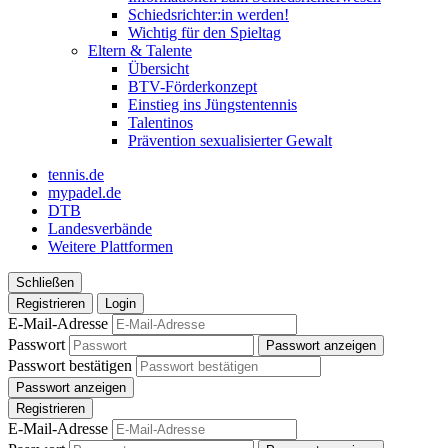
Schiedsrichter:in werden!
Wichtig für den Spieltag
Eltern & Talente
Übersicht
BTV-Förderkonzept
Einstieg ins Jüngstentennis
Talentinos
Prävention sexualisierter Gewalt
tennis.de
mypadel.de
DTB
Landesverbände
Weitere Plattformen
Schließen
Registrieren
Login
E-Mail-Adresse
Passwort
Passwort anzeigen
Passwort bestätigen
Passwort anzeigen
Registrieren
E-Mail-Adresse