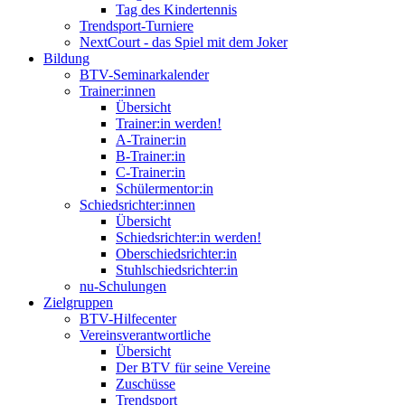
Tag des Kindertennis
Trendsport-Turniere
NextCourt - das Spiel mit dem Joker
Bildung
BTV-Seminarkalender
Trainer:innen
Übersicht
Trainer:in werden!
A-Trainer:in
B-Trainer:in
C-Trainer:in
Schülermentor:in
Schiedsrichter:innen
Übersicht
Schiedsrichter:in werden!
Oberschiedsrichter:in
Stuhlschiedsrichter:in
nu-Schulungen
Zielgruppen
BTV-Hilfecenter
Vereinsverantwortliche
Übersicht
Der BTV für seine Vereine
Zuschüsse
Trendsport