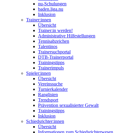
nu-Schulungen
baden.liga.nu
Inklusion
Trainer:innen
Übersicht
Trainer:in werden!
Administrative Hilfestellungen
Tennisabzeichen
Talentinos
Trainersuchportal
DTB-Trainerportal
Trainingstipps
Trainerimpuls
Spieler:innen
Übersicht
Vereinssuche
Turnierkalender
Ranglisten
Trendsport
Prävention sexualisierter Gewalt
Trainingstipps
Inklusion
Schiedsrichter:innen
Übersicht
Informationen zum Schiedsrichterwesen