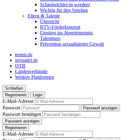
Schiedsrichter:in werden!
Wichtig für den Spieltag
Eltern & Talente
Übersicht
BTV-Förderkonzept
Einstieg ins Jüngstentennis
Talentinos
Prävention sexualisierter Gewalt
tennis.de
mypadel.de
DTB
Landesverbände
Weitere Plattformen
Schließen
Registrieren
Login
E-Mail-Adresse
Passwort
Passwort anzeigen
Passwort bestätigen
Passwort anzeigen
Registrieren
E-Mail-Adresse