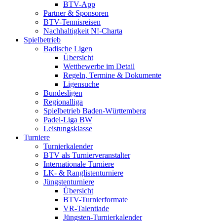
BTV-App
Partner & Sponsoren
BTV-Tennisreisen
Nachhaltigkeit N!-Charta
Spielbetrieb
Badische Ligen
Übersicht
Wettbewerbe im Detail
Regeln, Termine & Dokumente
Ligensuche
Bundesligen
Regionalliga
Spielbetrieb Baden-Württemberg
Padel-Liga BW
Leistungsklasse
Turniere
Turnierkalender
BTV als Turnierveranstalter
Internationale Turniere
LK- & Ranglistenturniere
Jüngstenturniere
Übersicht
BTV-Turnierformate
VR-Talentiade
Jüngsten-Turnierkalender