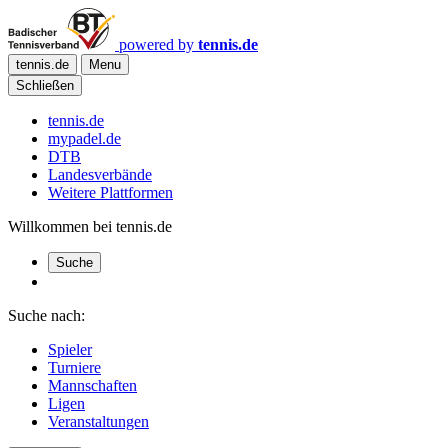
powered by
tennis.de
tennis.de
Menu
Schließen
tennis.de
mypadel.de
DTB
Landesverbände
Weitere Plattformen
Willkommen bei tennis.de
Suche
Suche nach:
Spieler
Turniere
Mannschaften
Ligen
Veranstaltungen