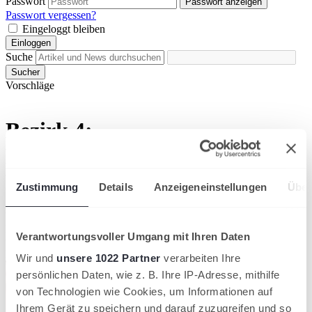
Passwort
Passwort anzeigen
Passwort vergessen?
Eingeloggt bleiben
Einloggen
Suche
Sucher
Vorschläge
Bezirk 4:
Bezirksmeisterschaften im
Doppel & Mixed
Zustimmung
Details
Anzeigeneinstellungen
Über
Vom 22. bis 24. September 2023 werden wieder die
Bezirksmeister:innen des Bezirks Schwarzwald-Bodensee im Mixed
Verantwortungsvoller Umgang mit Ihren Daten
und Doppel gesucht.
Badischer Tennisverband
Wir und
unsere 1022 Partner
verarbeiten Ihre
persönlichen Daten, wie z. B. Ihre IP-Adresse, mithilfe
von Technologien wie Cookies, um Informationen auf
Ihrem Gerät zu speichern und darauf zuzugreifen und so