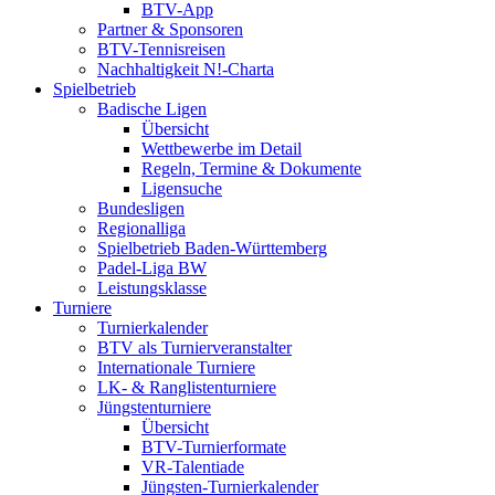
BTV-App
Partner & Sponsoren
BTV-Tennisreisen
Nachhaltigkeit N!-Charta
Spielbetrieb
Badische Ligen
Übersicht
Wettbewerbe im Detail
Regeln, Termine & Dokumente
Ligensuche
Bundesligen
Regionalliga
Spielbetrieb Baden-Württemberg
Padel-Liga BW
Leistungsklasse
Turniere
Turnierkalender
BTV als Turnierveranstalter
Internationale Turniere
LK- & Ranglistenturniere
Jüngstenturniere
Übersicht
BTV-Turnierformate
VR-Talentiade
Jüngsten-Turnierkalender