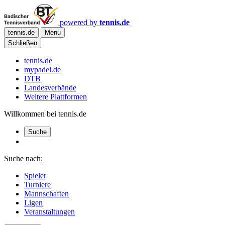
powered by
tennis.de
tennis.de
Menu
Schließen
tennis.de
mypadel.de
DTB
Landesverbände
Weitere Plattformen
Willkommen bei tennis.de
Suche
Suche nach:
Spieler
Turniere
Mannschaften
Ligen
Veranstaltungen