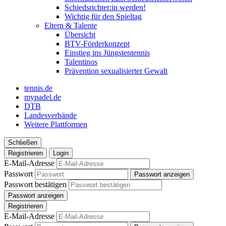
Schiedsrichter:in werden!
Wichtig für den Spieltag
Eltern & Talente
Übersicht
BTV-Förderkonzept
Einstieg ins Jüngstentennis
Talentinos
Prävention sexualisierter Gewalt
tennis.de
mypadel.de
DTB
Landesverbände
Weitere Plattformen
Schließen
Registrieren
Login
E-Mail-Adresse
Passwort
Passwort anzeigen
Passwort bestätigen
Passwort anzeigen
Registrieren
E-Mail-Adresse