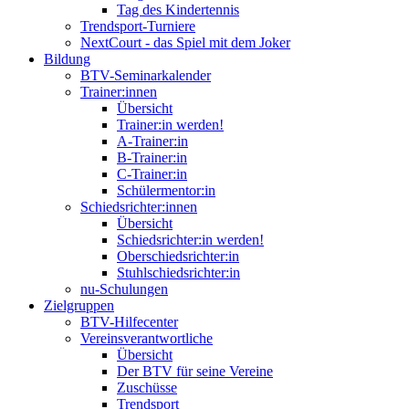
Tag des Kindertennis
Trendsport-Turniere
NextCourt - das Spiel mit dem Joker
Bildung
BTV-Seminarkalender
Trainer:innen
Übersicht
Trainer:in werden!
A-Trainer:in
B-Trainer:in
C-Trainer:in
Schülermentor:in
Schiedsrichter:innen
Übersicht
Schiedsrichter:in werden!
Oberschiedsrichter:in
Stuhlschiedsrichter:in
nu-Schulungen
Zielgruppen
BTV-Hilfecenter
Vereinsverantwortliche
Übersicht
Der BTV für seine Vereine
Zuschüsse
Trendsport