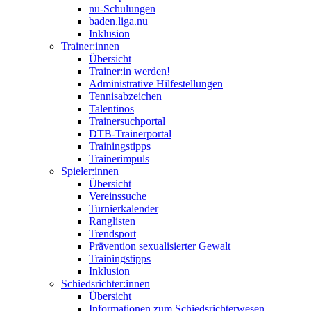
nu-Schulungen
baden.liga.nu
Inklusion
Trainer:innen
Übersicht
Trainer:in werden!
Administrative Hilfestellungen
Tennisabzeichen
Talentinos
Trainersuchportal
DTB-Trainerportal
Trainingstipps
Trainerimpuls
Spieler:innen
Übersicht
Vereinssuche
Turnierkalender
Ranglisten
Trendsport
Prävention sexualisierter Gewalt
Trainingstipps
Inklusion
Schiedsrichter:innen
Übersicht
Informationen zum Schiedsrichterwesen