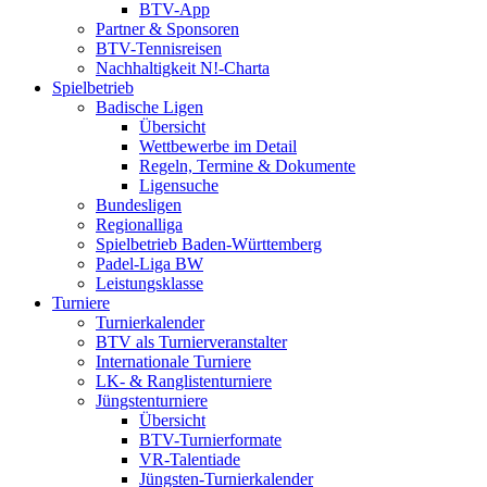
BTV-App
Partner & Sponsoren
BTV-Tennisreisen
Nachhaltigkeit N!-Charta
Spielbetrieb
Badische Ligen
Übersicht
Wettbewerbe im Detail
Regeln, Termine & Dokumente
Ligensuche
Bundesligen
Regionalliga
Spielbetrieb Baden-Württemberg
Padel-Liga BW
Leistungsklasse
Turniere
Turnierkalender
BTV als Turnierveranstalter
Internationale Turniere
LK- & Ranglistenturniere
Jüngstenturniere
Übersicht
BTV-Turnierformate
VR-Talentiade
Jüngsten-Turnierkalender