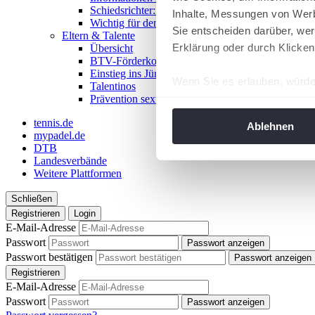
Schiedsrichter:in werden!
Inhalte, Messungen von Werb
Wichtig für den Spieltag
Sie entscheiden darüber, wer
Eltern & Talente
Erklärung oder durch Klicken
Übersicht
BTV-Förderkonzept
Einstieg ins Jüngstentennis
Wenn Sie es erlauben, würde
Talentinos
Prävention sexualisierter Gewalt
Informationen über Ih
Ihr Gerät durch aktiv
tennis.de
Ablehnen
mypadel.de
Erfahren Sie mehr darüber, w
DTB
Einzelheiten
fest.
Landesverbände
Weitere Plattformen
Wir verwenden Cookies, um I
Schließen
und die Zugriffe auf unsere 
Registrieren
Login
Website an unsere Partner fü
E-Mail-Adresse
möglicherweise mit weiteren
Passwort
Passwort anzeigen
der Dienste gesammelt habe
Passwort bestätigen
Passwort anzeigen
angepasst werden.
Registrieren
E-Mail-Adresse
Passwort
Passwort anzeigen