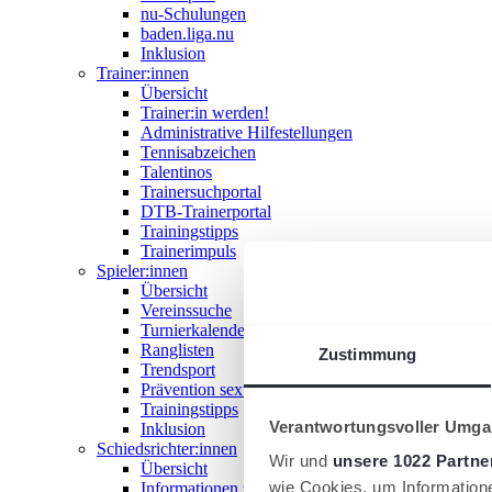
nu-Schulungen
baden.liga.nu
Inklusion
Trainer:innen
Übersicht
Trainer:in werden!
Administrative Hilfestellungen
Tennisabzeichen
Talentinos
Trainersuchportal
DTB-Trainerportal
Trainingstipps
Trainerimpuls
Spieler:innen
Übersicht
Vereinssuche
Turnierkalender
Ranglisten
Zustimmung
Trendsport
Prävention sexualisierter Gewalt
Trainingstipps
Verantwortungsvoller Umgan
Inklusion
Schiedsrichter:innen
Wir und
unsere 1022 Partne
Übersicht
wie Cookies, um Information
Informationen zum Schiedsrichterwesen