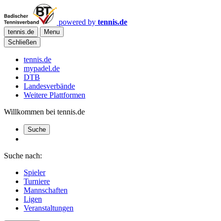
powered by
tennis.de
tennis.de
Menu
Schließen
tennis.de
mypadel.de
DTB
Landesverbände
Weitere Plattformen
Willkommen bei tennis.de
Suche
Suche nach:
Spieler
Turniere
Mannschaften
Ligen
Veranstaltungen