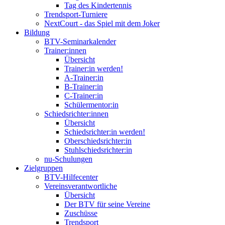
Tag des Kindertennis
Trendsport-Turniere
NextCourt - das Spiel mit dem Joker
Bildung
BTV-Seminarkalender
Trainer:innen
Übersicht
Trainer:in werden!
A-Trainer:in
B-Trainer:in
C-Trainer:in
Schülermentor:in
Schiedsrichter:innen
Übersicht
Schiedsrichter:in werden!
Oberschiedsrichter:in
Stuhlschiedsrichter:in
nu-Schulungen
Zielgruppen
BTV-Hilfecenter
Vereinsverantwortliche
Übersicht
Der BTV für seine Vereine
Zuschüsse
Trendsport