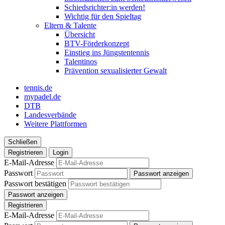
Schiedsrichter:in werden!
Wichtig für den Spieltag
Eltern & Talente
Übersicht
BTV-Förderkonzept
Einstieg ins Jüngstentennis
Talentinos
Prävention sexualisierter Gewalt
tennis.de
mypadel.de
DTB
Landesverbände
Weitere Plattformen
Schließen
Registrieren
Login
E-Mail-Adresse
Passwort
Passwort anzeigen
Passwort bestätigen
Passwort anzeigen
Registrieren
E-Mail-Adresse