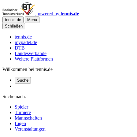
powered by
tennis.de
tennis.de
Menu
Schließen
tennis.de
mypadel.de
DTB
Landesverbände
Weitere Plattformen
Willkommen bei tennis.de
Suche
Suche nach:
Spieler
Turniere
Mannschaften
Ligen
Veranstaltungen