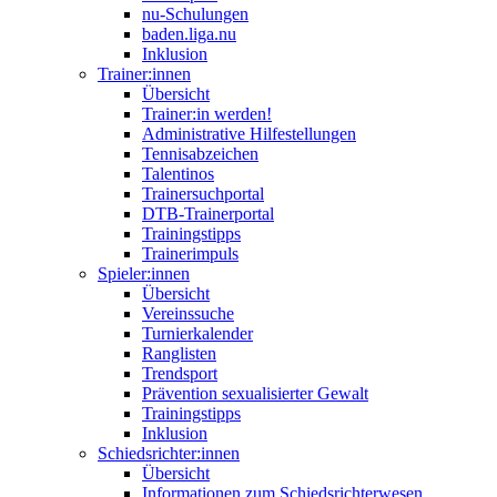
nu-Schulungen
baden.liga.nu
Inklusion
Trainer:innen
Übersicht
Trainer:in werden!
Administrative Hilfestellungen
Tennisabzeichen
Talentinos
Trainersuchportal
DTB-Trainerportal
Trainingstipps
Trainerimpuls
Spieler:innen
Übersicht
Vereinssuche
Turnierkalender
Ranglisten
Trendsport
Prävention sexualisierter Gewalt
Trainingstipps
Inklusion
Schiedsrichter:innen
Übersicht
Informationen zum Schiedsrichterwesen