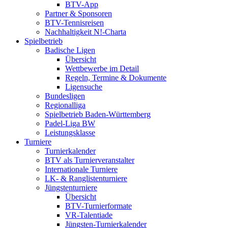
BTV-App
Partner & Sponsoren
BTV-Tennisreisen
Nachhaltigkeit N!-Charta
Spielbetrieb
Badische Ligen
Übersicht
Wettbewerbe im Detail
Regeln, Termine & Dokumente
Ligensuche
Bundesligen
Regionalliga
Spielbetrieb Baden-Württemberg
Padel-Liga BW
Leistungsklasse
Turniere
Turnierkalender
BTV als Turnierveranstalter
Internationale Turniere
LK- & Ranglistenturniere
Jüngstenturniere
Übersicht
BTV-Turnierformate
VR-Talentiade
Jüngsten-Turnierkalender