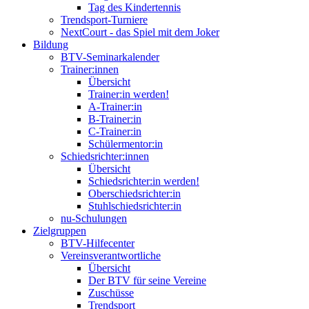
Tag des Kindertennis
Trendsport-Turniere
NextCourt - das Spiel mit dem Joker
Bildung
BTV-Seminarkalender
Trainer:innen
Übersicht
Trainer:in werden!
A-Trainer:in
B-Trainer:in
C-Trainer:in
Schülermentor:in
Schiedsrichter:innen
Übersicht
Schiedsrichter:in werden!
Oberschiedsrichter:in
Stuhlschiedsrichter:in
nu-Schulungen
Zielgruppen
BTV-Hilfecenter
Vereinsverantwortliche
Übersicht
Der BTV für seine Vereine
Zuschüsse
Trendsport