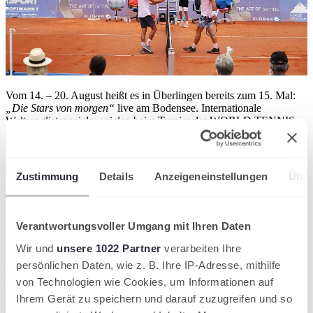
Vom 14. – 20. August heißt es in Überlingen bereits zum 15. Mal:
„Die Stars von morgen“
live am Bodensee. Internationale
Weltranglistenspieler spielen beim Turnier der WORLD TENNIS
TOUR um ein Gesamtpreisgeld von 15.000 Dollar und um
wertvolle Punkte für die ATP-Weltrangliste im Einzel und Doppel.
Vorab wird vom 11. - 13. August beim Deutschen Ranglistenturnier
VOLKSBANK ÜBERLINGEN CUP eine Wild Card für das
Zustimmung
Details
Anzeigeneinstellungen
Über
Hauptfeld ausgespielt.
Die „Überlingen Open“ haben sich in den vergangenen Jahren zu
einem großen Sport-Highlight in Überlingen und der gesamten
Verantwortungsvoller Umgang mit Ihren Daten
Bodensee-Region entwickelt. Jedes Jahr im August kommen
Weltranglistentennisspieler aus über 10 Nationen und mehrere
Wir und
unsere 1022 Partner
verarbeiten Ihre
tausend Zuschauer:innen nach Überlingen, um die
„Stars von
persönlichen Daten, wie z. B. Ihre IP-Adresse, mithilfe
morgen“
live zu sehen.
von Technologien wie Cookies, um Informationen auf
Im Jahr 2021 wurden die Überlingen Open zum „Besten
Ihrem Gerät zu speichern und darauf zuzugreifen und so
Internationalen Turnier in Deutschland“ ausgezeichnet. An diesen