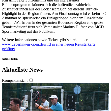
Auf acht Tage Spitzentennis und ein interessantes
Rahmenprogramm können sich die hoffentlich zahlreichen
personalisieren, Funktionen für soziale Medien anbieten
Zuschauer:innen aus der Bodenseeregion bei diesem Turnier-
zu können und die Zugriffe auf unsere Website zu
Highlight in der Region freuen. Am Finalsonntag wird es beim TC
analysieren. Außerdem geben wir Informationen zu Ihrer
Altbirnau beispielsweise ein Einlagedoppel vor dem Einzelfinale
geben. „Wir haben in der gesamten Bodensee-Region eine große
Verwendung unserer Website an unsere Partner für
Tennistradition“ freut sich Veranstalter Markus Dufner von MCD
soziale Medien, Werbung und Analysen weiter. Unsere
Sportmarketing auf das Publikum.
Partner führen diese Informationen möglicherweise mit
Weitere Informationen sowie Tickets gibt’s direkt unter
weiteren Daten zusammen, die Sie ihnen bereitgestellt
www.ueberlingen-open.de
wird in einer neuen Registerkarte
haben oder die sie im Rahmen Ihrer Nutzung der Dienste
geöffnet
gesammelt haben. Die
Cookie-Einstellungen
können
jederzeit über den Link im Footer aufgerufen und
Artikel teilen
angepasst werden.
Aktuellste News
Kompaktansicht