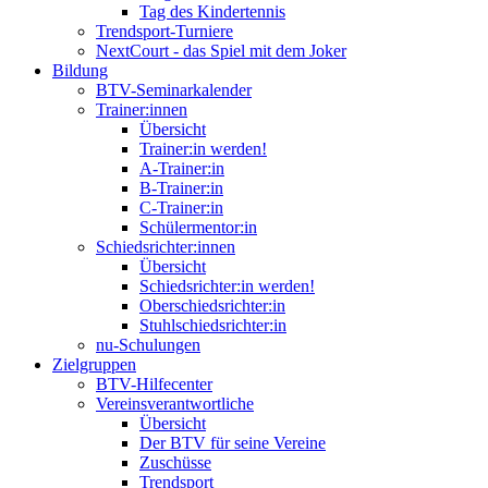
Tag des Kindertennis
Trendsport-Turniere
NextCourt - das Spiel mit dem Joker
Bildung
BTV-Seminarkalender
Trainer:innen
Übersicht
Trainer:in werden!
A-Trainer:in
B-Trainer:in
C-Trainer:in
Schülermentor:in
Schiedsrichter:innen
Übersicht
Schiedsrichter:in werden!
Oberschiedsrichter:in
Stuhlschiedsrichter:in
nu-Schulungen
Zielgruppen
BTV-Hilfecenter
Vereinsverantwortliche
Übersicht
Der BTV für seine Vereine
Zuschüsse
Trendsport