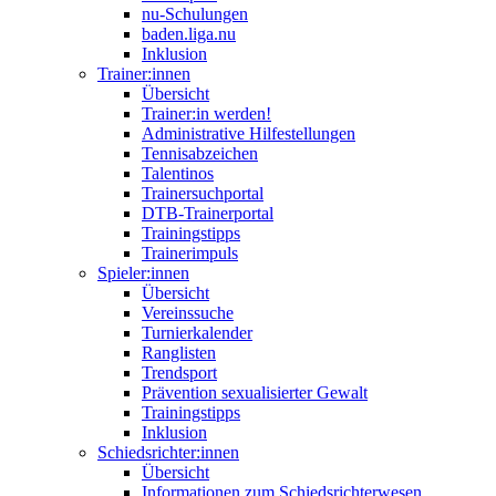
nu-Schulungen
baden.liga.nu
Inklusion
Trainer:innen
Übersicht
Trainer:in werden!
Administrative Hilfestellungen
Tennisabzeichen
Talentinos
Trainersuchportal
DTB-Trainerportal
Trainingstipps
Trainerimpuls
Spieler:innen
Übersicht
Vereinssuche
Turnierkalender
Ranglisten
Trendsport
Prävention sexualisierter Gewalt
Trainingstipps
Inklusion
Schiedsrichter:innen
Übersicht
Informationen zum Schiedsrichterwesen