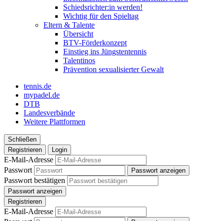
Schiedsrichter:in werden!
Wichtig für den Spieltag
Eltern & Talente
Übersicht
BTV-Förderkonzept
Einstieg ins Jüngstentennis
Talentinos
Prävention sexualisierter Gewalt
tennis.de
mypadel.de
DTB
Landesverbände
Weitere Plattformen
Schließen
Registrieren
Login
E-Mail-Adresse
Passwort
Passwort anzeigen
Passwort bestätigen
Passwort anzeigen
Registrieren
E-Mail-Adresse