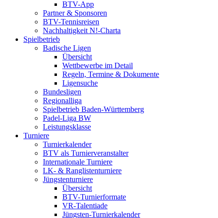
BTV-App
Partner & Sponsoren
BTV-Tennisreisen
Nachhaltigkeit N!-Charta
Spielbetrieb
Badische Ligen
Übersicht
Wettbewerbe im Detail
Regeln, Termine & Dokumente
Ligensuche
Bundesligen
Regionalliga
Spielbetrieb Baden-Württemberg
Padel-Liga BW
Leistungsklasse
Turniere
Turnierkalender
BTV als Turnierveranstalter
Internationale Turniere
LK- & Ranglistenturniere
Jüngstenturniere
Übersicht
BTV-Turnierformate
VR-Talentiade
Jüngsten-Turnierkalender