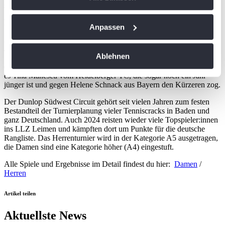
sich über ein Preisgeld in Höhe von 700 Euro.
Badische Toptalente mit Achtungserfolgen
Wenn Sie es erlauben, würden wir auch gerne:
Anpassen
Informationen über Ihre geografische Lage
Aus badischer Sicht sorgten bei den Damen vor allem zwei
Jungspunde für Aufsehen: Emmi Nehls vom TC Freiburg
erfassen, welche bis auf einige Meter genau sein
Ablehnen
Schönberg scheiterte als 14-Jährige erst im Viertelfinale an der
können
erfahrenen Steffi Bachhofer. Ebenfalls unter die letzten acht schaffte
Ihr Gerät durch aktives Scannen nach
es Tina Manescu vom Heidelberger TC, die sogar noch ein Jahr
jünger ist und gegen Helene Schnack aus Bayern den Kürzeren zog.
bestimmten Merkmalen (Fingerprinting) identifizieren
Erfahren Sie mehr darüber, wie Ihre persönlichen Daten
Der Dunlop Südwest Circuit gehört seit vielen Jahren zum festen
Bestandteil der Turnierplanung vieler Tenniscracks in Baden und
verarbeitet werden, und legen Sie Ihre Präferenzen im
ganz Deutschland. Auch 2024 reisten wieder viele Topspieler:innen
Abschnitt Einzelheiten
fest.
ins LLZ Leimen und kämpften dort um Punkte für die deutsche
Rangliste. Das Herrenturnier wird in der Kategorie A5 ausgetragen,
die Damen sind eine Kategorie höher (A4) eingestuft.
Wir verwenden Cookies, um Inhalte und Anzeigen zu
personalisieren, Funktionen für soziale Medien anbieten
Alle Spiele und Ergebnisse im Detail findest du hier:
Damen
/
zu können und die Zugriffe auf unsere Website zu
Herren
analysieren. Außerdem geben wir Informationen zu Ihrer
Artikel teilen
Verwendung unserer Website an unsere Partner für
soziale Medien, Werbung und Analysen weiter. Unsere
Aktuellste News
Partner führen diese Informationen möglicherweise mit