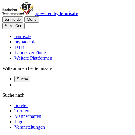
powered by
tennis.de
tennis.de
Menu
Schließen
tennis.de
mypadel.de
DTB
Landesverbände
Weitere Plattformen
Willkommen bei tennis.de
Suche
Suche nach:
Spieler
Turniere
Mannschaften
Ligen
Veranstaltungen