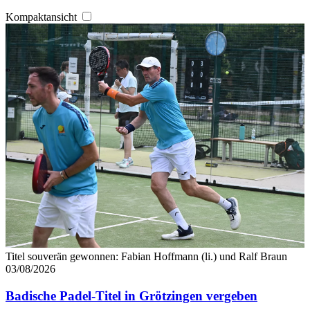
weiteren Daten zusammen, die Sie ihnen bereitgestellt
Kompaktansicht
haben oder die sie im Rahmen Ihrer Nutzung der Dienste
gesammelt haben. Die
Cookie-Einstellungen
können
jederzeit über den Link im Footer aufgerufen und
angepasst werden.
Titel souverän gewonnen: Fabian Hoffmann (li.) und Ralf Braun
03/08/2026
Badische Padel-Titel in Grötzingen vergeben