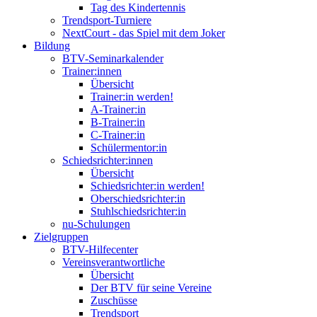
Tag des Kindertennis
Trendsport-Turniere
NextCourt - das Spiel mit dem Joker
Bildung
BTV-Seminarkalender
Trainer:innen
Übersicht
Trainer:in werden!
A-Trainer:in
B-Trainer:in
C-Trainer:in
Schülermentor:in
Schiedsrichter:innen
Übersicht
Schiedsrichter:in werden!
Oberschiedsrichter:in
Stuhlschiedsrichter:in
nu-Schulungen
Zielgruppen
BTV-Hilfecenter
Vereinsverantwortliche
Übersicht
Der BTV für seine Vereine
Zuschüsse
Trendsport