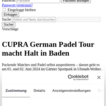
Passwort
Passwort anzeigen
Passwort vergessen?
Eingeloggt bleiben
Einloggen
Suche
Sucher
Vorschläge
CUPRA German Padel Tour
macht Halt in Baden
Packende Matches und Padel selbst ausprobieren – darum geht es
am 01. und 02. Juni 2024 im Gärtner Sportpark in Ubstadt-Weiher.
Erlebe spannende Ballwechsel und schwinge selbst den Padel-
Schläger im Rahmen des 1000er-Turniers!
Trendsport
Badischer Tennisverband
Zustimmung
Details
Anzeigeneinstellungen
Über