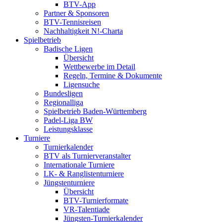
BTV-App
Partner & Sponsoren
BTV-Tennisreisen
Nachhaltigkeit N!-Charta
Spielbetrieb
Badische Ligen
Übersicht
Wettbewerbe im Detail
Regeln, Termine & Dokumente
Ligensuche
Bundesligen
Regionalliga
Spielbetrieb Baden-Württemberg
Padel-Liga BW
Leistungsklasse
Turniere
Turnierkalender
BTV als Turnierveranstalter
Internationale Turniere
LK- & Ranglistenturniere
Jüngstenturniere
Übersicht
BTV-Turnierformate
VR-Talentiade
Jüngsten-Turnierkalender