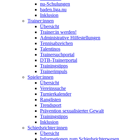
nu-Schulungen
baden.liga.nu
Inklusion
Trainer:innen
Übersicht
Trainer:in werden!
Administrative Hilfestellungen
Tennisabzeichen
Talentinos
Trainersuchportal
DTB-Trainerportal
Trainingstipps
Trainerimpuls
Spieler:innen
Übersicht
Vereinssuche
Turnierkalender
Ranglisten
Trendsport
Prävention sexualisierter Gewalt
Trainingstipps
Inklusion
Schiedsrichter:innen
Übersicht
Informationen zum Schiedsrichterwesen