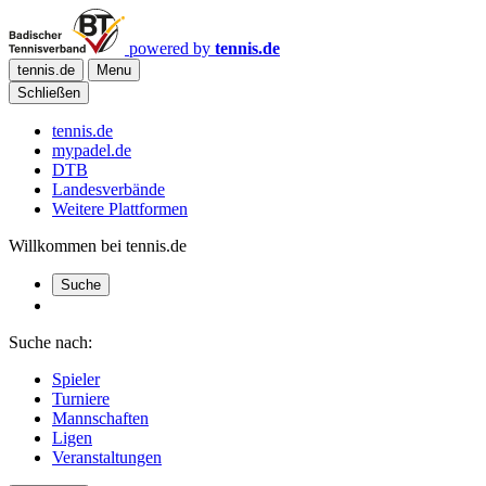
powered by
tennis.de
tennis.de
Menu
Schließen
tennis.de
mypadel.de
DTB
Landesverbände
Weitere Plattformen
Willkommen bei tennis.de
Suche
Suche nach:
Spieler
Turniere
Mannschaften
Ligen
Veranstaltungen