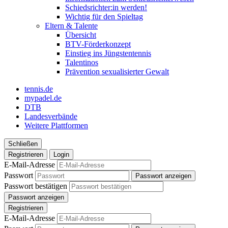
Schiedsrichter:in werden!
Wichtig für den Spieltag
Eltern & Talente
Übersicht
BTV-Förderkonzept
Einstieg ins Jüngstentennis
Talentinos
Prävention sexualisierter Gewalt
tennis.de
mypadel.de
DTB
Landesverbände
Weitere Plattformen
Schließen
Registrieren
Login
E-Mail-Adresse
Passwort
Passwort anzeigen
Passwort bestätigen
Passwort anzeigen
Registrieren
E-Mail-Adresse