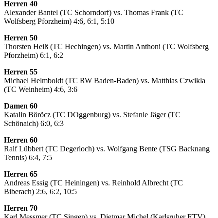
Herren 40
Alexander Bantel (TC Schorndorf) vs. Thomas Frank (TC
Wolfsberg Pforzheim) 4:6, 6:1, 5:10
Herren 50
Thorsten Heiß (TC Hechingen) vs. Martin Anthoni (TC Wolfsberg
Pforzheim) 6:1, 6:2
Herren 55
Michael Helmboldt (TC RW Baden-Baden) vs. Matthias Czwikla
(TC Weinheim) 4:6, 3:6
Damen 60
Katalin Böröcz (TC DOggenburg) vs. Stefanie Jäger (TC
Schönaich) 6:0, 6:3
Herren 60
Ralf Lübbert (TC Degerloch) vs. Wolfgang Bente (TSG Backnang
Tennis) 6:4, 7:5
Herren 65
Andreas Essig (TC Heiningen) vs. Reinhold Albrecht (TC
Biberach) 2:6, 6:2, 10:5
Herren 70
Karl Messmer (TC Singen) vs. Dietmar Michel (Karlsruher ETV)