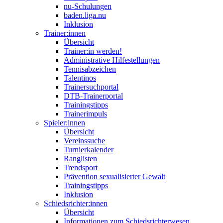
nu-Schulungen
baden.liga.nu
Inklusion
Trainer:innen
Übersicht
Trainer:in werden!
Administrative Hilfestellungen
Tennisabzeichen
Talentinos
Trainersuchportal
DTB-Trainerportal
Trainingstipps
Trainerimpuls
Spieler:innen
Übersicht
Vereinssuche
Turnierkalender
Ranglisten
Trendsport
Prävention sexualisierter Gewalt
Trainingstipps
Inklusion
Schiedsrichter:innen
Übersicht
Informationen zum Schiedsrichterwesen