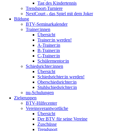
Tag des Kindertennis
Trendsport-Turniere
NextCourt - das Spiel mit dem Joker
Bildung
BTV-Seminarkalender
Trainer:innen
Übersicht
Trainer:in werden!
A-Trainer:in
B-Trainer:in
C-Trainer:in
Schülermentor:in
Schiedsrichter:innen
Übersicht
Schiedsrichter:in werden!
Oberschiedsrichter:in
Stuhlschiedsrichter:in
nu-Schulungen
Zielgruppen
BTV-Hilfecenter
Vereinsverantwortliche
Übersicht
Der BTV für seine Vereine
Zuschüsse
Trendsport