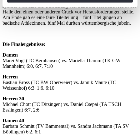
die ganz großen Überraschungen blieben jedoch aus – auch wenn
Ihr Gerät durch aktives Scannen nach
spürbar war, dass die Umstellung von Sand auf Rebound Ace in der
Halle den einen oder anderen Crack vor Herausforderungen stellte.
bestimmten Merkmalen (Fingerprinting) identifizieren
Am Ende gab es eine faire Titelteilung – fünf Titel gingen an
Erfahren Sie mehr darüber, wie Ihre persönlichen Daten
badische Athlet:innen, fünf Mal durften württembergische jubeln.
verarbeitet werden, und legen Sie Ihre Präferenzen im
Abschnitt Einzelheiten
fest.
Die Finalergebnisse:
Wir verwenden Cookies, um Inhalte und Anzeigen zu
Damen
personalisieren, Funktionen für soziale Medien anbieten
Marei Vogt (TC Bernhausen) vs. Mariella Thamm (TK GW
Mannheim) 6:0, 6:7, 7:10
zu können und die Zugriffe auf unsere Website zu
analysieren. Außerdem geben wir Informationen zu Ihrer
Herren
Verwendung unserer Website an unsere Partner für
Bastian Bross (TC BW Oberweier) vs. Jannik Maute (TC
Weissenhof) 6:3, 1:6, 6:10
soziale Medien, Werbung und Analysen weiter. Unsere
Partner führen diese Informationen möglicherweise mit
Herren 30
weiteren Daten zusammen, die Sie ihnen bereitgestellt
Michael Chott (TC Ditzingen) vs. Daniel Csepai (TA TSCH
Esslingen) 6:7, 2:6
haben oder die sie im Rahmen Ihrer Nutzung der Dienste
gesammelt haben. Die
Cookie-Einstellungen
können
Damen 40
Barbara Schmitt (TV Bammental) vs. Sandra Jachmann (TA SV
jederzeit über den Link im Footer aufgerufen und
Böblingen) 6:2, 6:1
angepasst werden.