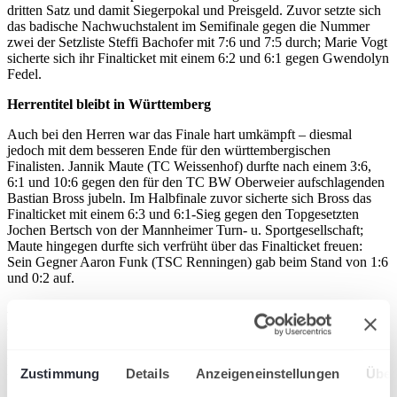
dritten Satz und damit Siegerpokal und Preisgeld. Zuvor setzte sich
das badische Nachwuchstalent im Semifinale gegen die Nummer
zwei der Setzliste Steffi Bachofer mit 7:6 und 7:5 durch; Marie Vogt
sicherte sich ihr Finalticket mit einem 6:2 und 6:1 gegen Gwendolyn
Fedel.
Herrentitel bleibt in Württemberg
Auch bei den Herren war das Finale hart umkämpft – diesmal
jedoch mit dem besseren Ende für den württembergischen
Finalisten. Jannik Maute (TC Weissenhof) durfte nach einem 3:6,
6:1 und 10:6 gegen den für den TC BW Oberweier aufschlagenden
Bastian Bross jubeln. Im Halbfinale zuvor sicherte sich Bross das
Finalticket mit einem 6:3 und 6:1-Sieg gegen den Topgesetzten
Jochen Bertsch von der Mannheimer Turn- u. Sportgesellschaft;
Maute hingegen durfte sich verfrüht über das Finalticket freuen:
Sein Gegner Aaron Funk (TSC Renningen) gab beim Stand von 1:6
und 0:2 auf.
Altersklassen auf badischem und württembergischem Boden
gefordert
Mit insgesamt zehn Konkurrenzen starteten die Senior:innen am
Mittwochabend in ein „echtes“ baden-württembergisches Turnier.
Zustimmung
Details
Anzeigeneinstellungen
Über
Straubenhardt auf badischer Seite und Nachbarort Birkenfeld auf