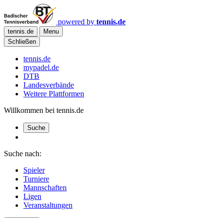
powered by
tennis.de
tennis.de
Menu
Schließen
tennis.de
mypadel.de
DTB
Landesverbände
Weitere Plattformen
Willkommen bei tennis.de
Suche
Suche nach:
Spieler
Turniere
Mannschaften
Ligen
Veranstaltungen