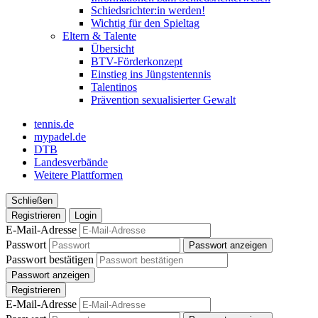
Schiedsrichter:in werden!
Wichtig für den Spieltag
Eltern & Talente
Übersicht
BTV-Förderkonzept
Einstieg ins Jüngstentennis
Talentinos
Prävention sexualisierter Gewalt
tennis.de
mypadel.de
DTB
Landesverbände
Weitere Plattformen
Schließen
Registrieren
Login
E-Mail-Adresse
Passwort
Passwort anzeigen
Passwort bestätigen
Passwort anzeigen
Registrieren
E-Mail-Adresse