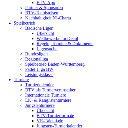
BTV-App
Partner & Sponsoren
BTV-Tennisreisen
Nachhaltigkeit N!-Charta
Spielbetrieb
Badische Ligen
Übersicht
Wettbewerbe im Detail
Regeln, Termine & Dokumente
Ligensuche
Bundesligen
Regionalliga
Spielbetrieb Baden-Württemberg
Padel-Liga BW
Leistungsklasse
Turniere
Turnierkalender
BTV als Turnierveranstalter
Internationale Turniere
LK- & Ranglistenturniere
Jüngstenturniere
Übersicht
BTV-Turnierformate
VR-Talentiade
Jüngsten-Turnierkalender