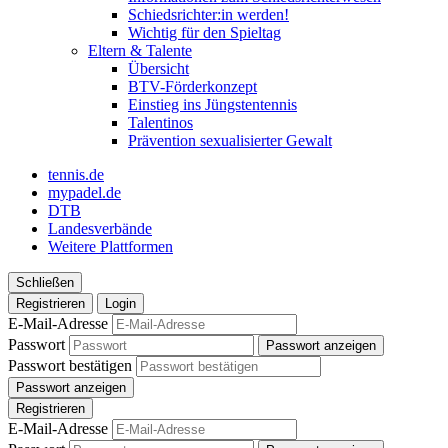
Schiedsrichter:in werden!
Wichtig für den Spieltag
Eltern & Talente
Übersicht
BTV-Förderkonzept
Einstieg ins Jüngstentennis
Talentinos
Prävention sexualisierter Gewalt
tennis.de
mypadel.de
DTB
Landesverbände
Weitere Plattformen
Schließen
Registrieren
Login
E-Mail-Adresse
Passwort
Passwort anzeigen
Passwort bestätigen
Passwort anzeigen
Registrieren
E-Mail-Adresse