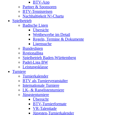
BTV-App
Partner & Sponsoren
BTV-Tennisreisen
Nachhaltigkeit N!-Charta
Spielbetrieb
Badische Ligen
Übersicht
Wettbewerbe im Detail
Regeln, Termine & Dokumente
Ligensuche
Bundesligen
Regionalliga
Spielbetrieb Baden-Württemberg
Padel-Liga BW
Leistungsklasse
Turniere
Turnierkalender
BTV als Turnierveranstalter
Internationale Turniere
LK- & Ranglistenturniere
Jüngstenturniere
Übersicht
BTV-Turnierformate
VR-Talentiade
Jüngsten-Turnierkalender