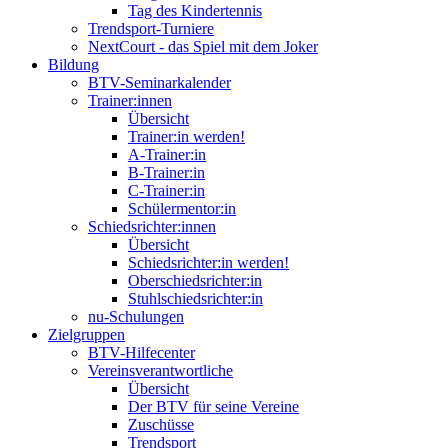
Tag des Kindertennis
Trendsport-Turniere
NextCourt - das Spiel mit dem Joker
Bildung
BTV-Seminarkalender
Trainer:innen
Übersicht
Trainer:in werden!
A-Trainer:in
B-Trainer:in
C-Trainer:in
Schülermentor:in
Schiedsrichter:innen
Übersicht
Schiedsrichter:in werden!
Oberschiedsrichter:in
Stuhlschiedsrichter:in
nu-Schulungen
Zielgruppen
BTV-Hilfecenter
Vereinsverantwortliche
Übersicht
Der BTV für seine Vereine
Zuschüsse
Trendsport