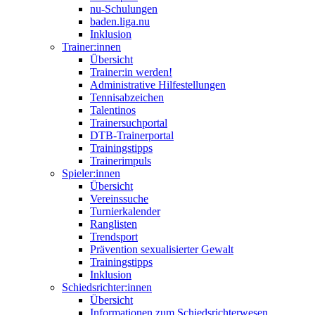
nu-Schulungen
baden.liga.nu
Inklusion
Trainer:innen
Übersicht
Trainer:in werden!
Administrative Hilfestellungen
Tennisabzeichen
Talentinos
Trainersuchportal
DTB-Trainerportal
Trainingstipps
Trainerimpuls
Spieler:innen
Übersicht
Vereinssuche
Turnierkalender
Ranglisten
Trendsport
Prävention sexualisierter Gewalt
Trainingstipps
Inklusion
Schiedsrichter:innen
Übersicht
Informationen zum Schiedsrichterwesen