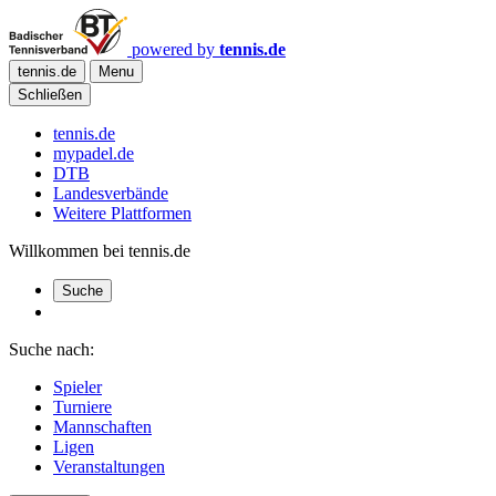
powered by
tennis.de
tennis.de
Menu
Schließen
tennis.de
mypadel.de
DTB
Landesverbände
Weitere Plattformen
Willkommen bei tennis.de
Suche
Suche nach:
Spieler
Turniere
Mannschaften
Ligen
Veranstaltungen