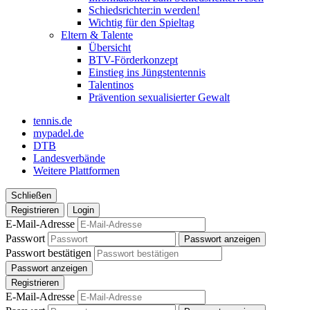
Schiedsrichter:in werden!
Wichtig für den Spieltag
Eltern & Talente
Übersicht
BTV-Förderkonzept
Einstieg ins Jüngstentennis
Talentinos
Prävention sexualisierter Gewalt
tennis.de
mypadel.de
DTB
Landesverbände
Weitere Plattformen
Schließen
Registrieren
Login
E-Mail-Adresse
Passwort
Passwort anzeigen
Passwort bestätigen
Passwort anzeigen
Registrieren
E-Mail-Adresse