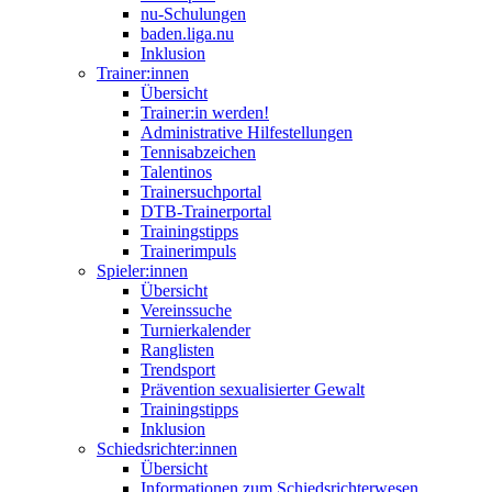
nu-Schulungen
baden.liga.nu
Inklusion
Trainer:innen
Übersicht
Trainer:in werden!
Administrative Hilfestellungen
Tennisabzeichen
Talentinos
Trainersuchportal
DTB-Trainerportal
Trainingstipps
Trainerimpuls
Spieler:innen
Übersicht
Vereinssuche
Turnierkalender
Ranglisten
Trendsport
Prävention sexualisierter Gewalt
Trainingstipps
Inklusion
Schiedsrichter:innen
Übersicht
Informationen zum Schiedsrichterwesen