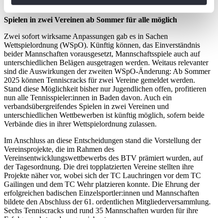
Versammlung am 12. Oktober zurück.
Ihr Gerät durch aktives Scannen nach
Spielen in zwei Vereinen ab Sommer für alle möglich
bestimmten Merkmalen (Fingerprinting) identifizieren
Erfahren Sie mehr darüber, wie Ihre persönlichen Daten
Zwei sofort wirksame Anpassungen gab es in Sachen
Wettspielordnung (WSpO). Künftig können, das Einverständnis
verarbeitet werden, und legen Sie Ihre Präferenzen im
beider Mannschaften vorausgesetzt, Mannschaftsspiele auch auf
Abschnitt Einzelheiten
fest.
unterschiedlichen Belägen ausgetragen werden. Weitaus relevanter
sind die Auswirkungen der zweiten WSpO-Änderung: Ab Sommer
2025 können Tenniscracks für zwei Vereine gemeldet werden.
Wir verwenden Cookies, um Inhalte und Anzeigen zu
Stand diese Möglichkeit bisher nur Jugendlichen offen, profitieren
personalisieren, Funktionen für soziale Medien anbieten
nun alle Tennisspieler:innen in Baden davon. Auch ein
zu können und die Zugriffe auf unsere Website zu
verbandsübergreifendes Spielen in zwei Vereinen und
unterschiedlichen Wettbewerben ist künftig möglich, sofern beide
analysieren. Außerdem geben wir Informationen zu Ihrer
Verbände dies in ihrer Wettspielordnung zulassen.
Verwendung unserer Website an unsere Partner für
soziale Medien, Werbung und Analysen weiter. Unsere
Im Anschluss an diese Entscheidungen stand die Vorstellung der
Vereinsprojekte, die im Rahmen des
Partner führen diese Informationen möglicherweise mit
Vereinsentwicklungswettbewerbs des BTV prämiert wurden, auf
weiteren Daten zusammen, die Sie ihnen bereitgestellt
der Tagesordnung. Die drei topplatzierten Vereine stellten ihre
haben oder die sie im Rahmen Ihrer Nutzung der Dienste
Projekte näher vor, wobei sich der TC Lauchringen vor dem TC
Gailingen und dem TC Wehr platzieren konnte. Die Ehrung der
gesammelt haben. Die
Cookie-Einstellungen
können
erfolgreichen badischen Einzelsportler:innen und Mannschaften
jederzeit über den Link im Footer aufgerufen und
bildete den Abschluss der 61. ordentlichen Mitgliederversammlung.
angepasst werden.
Sechs Tenniscracks und rund 35 Mannschaften wurden für ihre