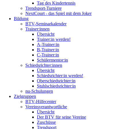
Tag des Kindertennis
Trendsport-Turniere
NextCourt - das Spiel mit dem Joker
Bildung
BTV-Seminarkalender
Trainer:innen
Übersicht
Trainer:in werden!
A-Trainer:in
B-Trainer:in
C-Trainer:in
Schülermentor:in
Schiedsrichter:innen
Übersicht
Schiedsrichter:in werden!
Oberschiedsrichter:in
Stuhlschiedsrichter:in
nu-Schulungen
Zielgruppen
BTV-Hilfecenter
Vereinsverantwortliche
Übersicht
Der BTV für seine Vereine
Zuschüsse
Trendsport