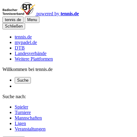
powered by
tennis.de
tennis.de
Menu
Schließen
tennis.de
mypadel.de
DTB
Landesverbände
Weitere Plattformen
Willkommen bei tennis.de
Suche
Suche nach:
Spieler
Turniere
Mannschaften
Ligen
Veranstaltungen