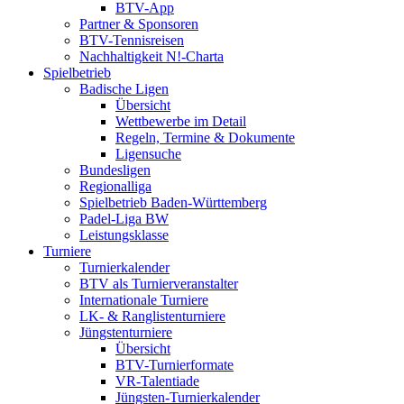
BTV-App
Partner & Sponsoren
BTV-Tennisreisen
Nachhaltigkeit N!-Charta
Spielbetrieb
Badische Ligen
Übersicht
Wettbewerbe im Detail
Regeln, Termine & Dokumente
Ligensuche
Bundesligen
Regionalliga
Spielbetrieb Baden-Württemberg
Padel-Liga BW
Leistungsklasse
Turniere
Turnierkalender
BTV als Turnierveranstalter
Internationale Turniere
LK- & Ranglistenturniere
Jüngstenturniere
Übersicht
BTV-Turnierformate
VR-Talentiade
Jüngsten-Turnierkalender