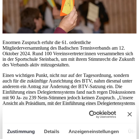
Enormen Zuspruch erfuhr die 61. ordentliche
Mitgliederversammlung des Badischen Tennisverbands am 12.
Oktober 2024. Rund 100 Vereinsvertreter:innen versammelten sich
in der Sportschule Steinbach, um mit ihrem Stimmrecht die Zukunft
des Verbands aktiv mitzugestalten.
Einen wichtigen Punkt, nicht nur auf der Tagesordnung, sondern
auch für die zukünftige Ausrichtung des BTV, nahm diesmal unter
anderem ein Antrag zur Änderung der BTV-Satzung ein. Die
Einführung eines Delegiertensystems fand nach regen Diskussionen
mit 90 Ja- zu 239 Nein-Stimmen jedoch keinen Zuspruch. „Unsere
Ansicht als Präsidium, mit der Einführung eines Delegiertensystems
den BTV zukunftsfähig aufzustellen, hat bei den anwesenden
Clubverantwortlichen keine Mehrheit gefunden. Die
Mitgliederversammlung bleibt somit auch künftig das relevante
Entscheidungsgremium im Badischen Tennisverband“, so BTV-
Präsident Stefan Bitenc. „Auch, wenn unser Antrag abgelehnt
Zustimmung
Details
Anzeigeneinstellungen
Über
wurde, sehen wir das nicht als Rückschlag. Im Gegenteil: Wir