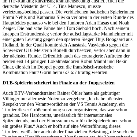
im ITF-Ranking kurzfristig krankheitsbedingt ausfiel. Auch die
deutsche Meisterin der U14, Tina Manescu, musste
Wir verwenden Cookies, um Inhalte und Anzeigen zu
verletzungsbedingt passen. Die verbliebenen badischen Spielerinnen
personalisieren, Funktionen für soziale Medien anbieten
Emmi Nehls und Katharina Sliwka verloren in der ersten Runde des
Hauptfeldes genauso wie bei den Junioren Arian Hasas und Noah
zu können und die Zugriffe auf unsere Website zu
Zeiger. Die badische Fahne hielt Tom Siebold hoch. Nach seinem
analysieren. Außerdem geben wir Informationen zu Ihrer
knappen Erstrundensieg verlor der aufschlagstarke Mannheimer mit
Verwendung unserer Website an unsere Partner für
einer guten Leistung gegen den späteren Sieger Thijs Boogaard aus
Holland. In der Quali konnte sich Anastasia Vasylenko gegen die
soziale Medien, Werbung und Analysen weiter. Unsere
Schweizer U16-Meisterin Bonelli durchsetzen, verlor aber dann in
Partner führen diese Informationen möglicherweise mit
der nächsten Runde. Erfreulich auch das couragierte Auftreten der
weiteren Daten zusammen, die Sie ihnen bereitgestellt
beiden erst 14-jährigen Lokalmatadoren Robin Männl und Bekir
Cinar, die sich im Doppel gegen die französisch-russische
haben oder die sie im Rahmen Ihrer Nutzung der Dienste
Kombination Faut/ Gorin beim 6:7 6:7 kräftig wehrten.
gesammelt haben. Die
Cookie-Einstellungen
können
DTB-Spielerin scheitert im Finale an der Topgesetzten
jederzeit über den Link im Footer aufgerufen und
angepasst werden.
Auch BTV-Verbandstrainer Rainer Öhler hatte als gebürtiger
Villinger nur allerbeste Noten zu vergeben: „Ich habe höchsten
Respekt vor den Verantwortlichen der VS Tennis Academy, ein
Turnier dieser Größenordnung so zu organisieren, das war schon
grandios. Die Hardcourts, unerlässlich für internationales
Spitzentennis, und der Fitnessraum war für die Spieler:innen schon
ein großes Plus.“ Auch er hofft auf eine Weiterführung dieses
Turniers, weiß aber auch ob der finanziellen Belastung, die solch ein