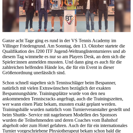
Ganze acht Tage ging es rund in der VS Tennis Academy im
Villinger Friedengrund. Am Sonntag, den 13. Oktober startete die
Qualifikation des J200 ITF Jugend-Weltranglistenturnieres und ab
diesem Tag wimmelte es nur so am Players Desk, an dem sich die
Spieler:innen anmelden mussten. Und dann ging es auch für die
zahlreichen helfenden Hände los, die für ein Event in dieser
Größenordnung unerlässlich sind.
Schon schnell stapelten sich Tennisschläger beim Bespanner,
natürlich mit vielen Extrawünschen bezüglich der exakten
Bespannungshärte. Trainingsplätze wurde von den neu
ankommenden Tenniscracks angefragt, auch die Trainingszeiten,
wer wann einen Platz bekam, mussten exakt geplant werden.
Trainingsbälle wurden natürlich vom Turnierveranstalter gestellt und
beim Shuttle- Service mit nagelneuen Modellen des Sponsors
wurden die Teilnehmenden und deren Coaches vom Bahnhof
abgeholt oder zum Hotel gefahren. Auch der für ein internationales
Turnier vorgeschriebene Physiotherapeut bekam schon bald die