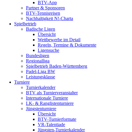
BTV-App
Partner & Sponsoren
BTV-Tennisreisen
Nachhaltigkeit N!-Charta
Spielbetrieb
Badische Ligen
Übersicht
Wettbewerbe im Detail
Regeln, Termine & Dokumente
Ligensuche
Bundesligen
Regionalliga
Spielbetrieb Baden-Württemberg
Padel-Liga BW
Leistungsklasse
Turniere
Turnierkalender
BTV als Turnierveranstalter
Internationale Turniere
LK- & Ranglistenturniere
Jüngstenturniere
Übersicht
BTV-Turnierformate
VR-Talentiade
Jüngsten-Turnierkalender