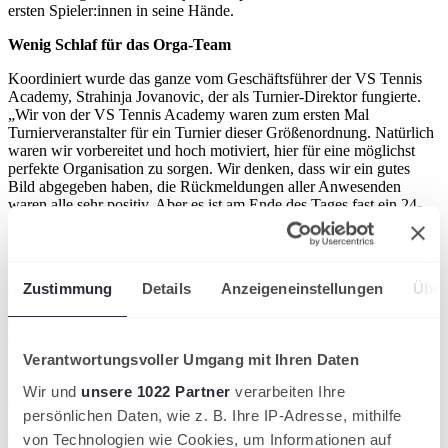
ersten Spieler:innen in seine Hände.
Wenig Schlaf für das Orga-Team
Koordiniert wurde das ganze vom Geschäftsführer der VS Tennis
Academy, Strahinja Jovanovic, der als Turnier-Direktor fungierte.
„Wir von der VS Tennis Academy waren zum ersten Mal
Turnierveranstalter für ein Turnier dieser Größenordnung. Natürlich
waren wir vorbereitet und hoch motiviert, hier für eine möglichst
perfekte Organisation zu sorgen. Wir denken, dass wir ein gutes
Bild abgegeben haben, die Rückmeldungen aller Anwesenden
waren alle sehr positiv. Aber es ist am Ende des Tages fast ein 24-
Stunden Job mit wenig Schlaf“, so Jovanovic mit einem
Schmunzeln.
Was den sportlichen Ablauf und den Einsatz der Unparteiischen
Zustimmung
Details
Anzeigeneinstellungen
Über
anging, so war der ITF -Oberschiedsrichter Thorsten Thiele aus
Düsseldorf verantwortlich, natürlich im engen Austausch mit
Turnierdirektor Jovanovic. Wie bei einem großen ATP- oder WTA
Turnier gab es eine tägliche „Order of Play“, auf welchen Plätzen
Verantwortungsvoller Umgang mit Ihren Daten
und zu welchen Zeiten die Spieler ihre Matches hatten. Auch der
erfahrene ITF-Supervisor Thiele zog ein erfreuliches Fazit und wagt
Wir und
unsere 1022 Partner
verarbeiten Ihre
sogar einen Ausblick: „In der letzten Woche wurde das erste Mal in
persönlichen Daten, wie z. B. Ihre IP-Adresse, mithilfe
Villingen ein J200 mit insgesamt 90 Teilnehmern und 126 Matches
durchgeführt. Die Organisation hat hervorragend funktioniert. Die
von Technologien wie Cookies, um Informationen auf