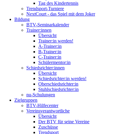
Tag des Kindertennis
Trendsport-Turniere
NextCourt - das Spiel mit dem Joker
Bildung
BTV-Seminarkalender
Trainer:innen
Übersicht
Trainer:in werden!
A-Trainer:in
B-Trainer:in
C-Trainer:in
Schülermentor:in
Schiedsrichter:innen
Übersicht
Schiedsrichter:in werden!
Oberschiedsrichter:in
Stuhlschiedsrichter:in
nu-Schulungen
Zielgruppen
BTV-Hilfecenter
Vereinsverantwortliche
Übersicht
Der BTV für seine Vereine
Zuschüsse
Trendsport