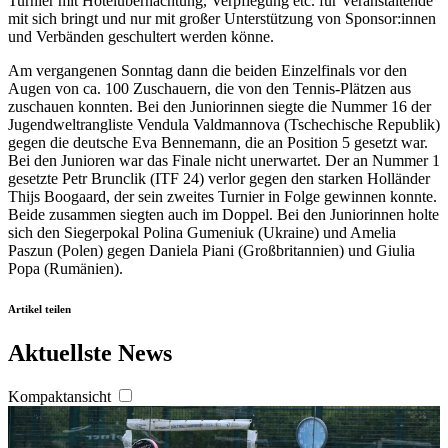
Turnier mit Hotelübernachtung, Verpflegung etc. für Veranstaltende
mit sich bringt und nur mit großer Unterstützung von Sponsor:innen
und Verbänden geschultert werden könne.
Am vergangenen Sonntag dann die beiden Einzelfinals vor den
Augen von ca. 100 Zuschauern, die von den Tennis-Plätzen aus
zuschauen konnten. Bei den Juniorinnen siegte die Nummer 16 der
Jugendweltrangliste Vendula Valdmannova (Tschechische Republik)
gegen die deutsche Eva Bennemann, die an Position 5 gesetzt war.
Bei den Junioren war das Finale nicht unerwartet. Der an Nummer 1
gesetzte Petr Brunclik (ITF 24) verlor gegen den starken Holländer
Thijs Boogaard, der sein zweites Turnier in Folge gewinnen konnte.
Beide zusammen siegten auch im Doppel. Bei den Juniorinnen holte
sich den Siegerpokal Polina Gumeniuk (Ukraine) und Amelia
Paszun (Polen) gegen Daniela Piani (Großbritannien) und Giulia
Popa (Rumänien).
Artikel teilen
Aktuellste News
Kompaktansicht