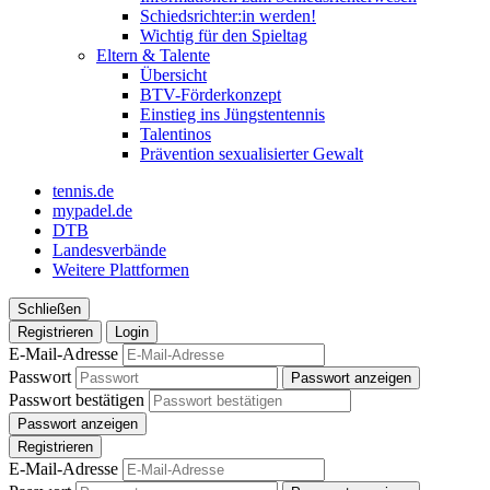
Schiedsrichter:in werden!
Wichtig für den Spieltag
Eltern & Talente
Übersicht
BTV-Förderkonzept
Einstieg ins Jüngstentennis
Talentinos
Prävention sexualisierter Gewalt
tennis.de
mypadel.de
DTB
Landesverbände
Weitere Plattformen
Schließen
Registrieren
Login
E-Mail-Adresse
Passwort
Passwort anzeigen
Passwort bestätigen
Passwort anzeigen
Registrieren
E-Mail-Adresse