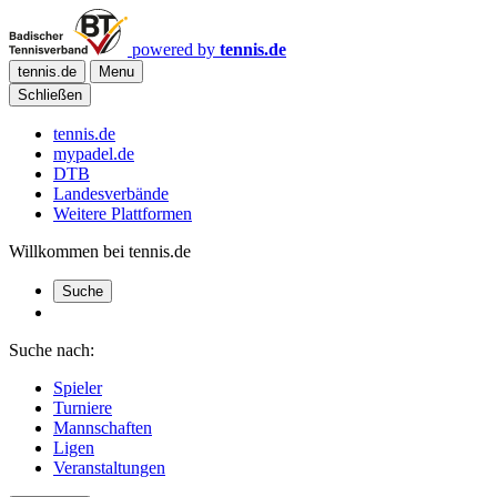
powered by
tennis.de
tennis.de
Menu
Schließen
tennis.de
mypadel.de
DTB
Landesverbände
Weitere Plattformen
Willkommen bei tennis.de
Suche
Suche nach:
Spieler
Turniere
Mannschaften
Ligen
Veranstaltungen