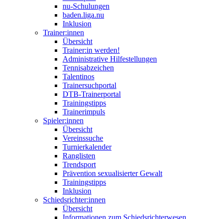
nu-Schulungen
baden.liga.nu
Inklusion
Trainer:innen
Übersicht
Trainer:in werden!
Administrative Hilfestellungen
Tennisabzeichen
Talentinos
Trainersuchportal
DTB-Trainerportal
Trainingstipps
Trainerimpuls
Spieler:innen
Übersicht
Vereinssuche
Turnierkalender
Ranglisten
Trendsport
Prävention sexualisierter Gewalt
Trainingstipps
Inklusion
Schiedsrichter:innen
Übersicht
Informationen zum Schiedsrichterwesen