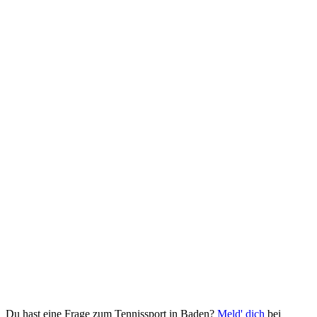
Du hast eine Frage zum Tennissport in Baden?
Meld' dich
bei