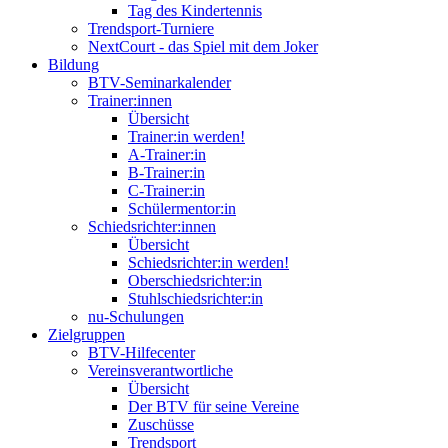
Tag des Kindertennis
Trendsport-Turniere
NextCourt - das Spiel mit dem Joker
Bildung
BTV-Seminarkalender
Trainer:innen
Übersicht
Trainer:in werden!
A-Trainer:in
B-Trainer:in
C-Trainer:in
Schülermentor:in
Schiedsrichter:innen
Übersicht
Schiedsrichter:in werden!
Oberschiedsrichter:in
Stuhlschiedsrichter:in
nu-Schulungen
Zielgruppen
BTV-Hilfecenter
Vereinsverantwortliche
Übersicht
Der BTV für seine Vereine
Zuschüsse
Trendsport