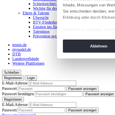
Schiedsrichter:in werden!
Inhalte, Messungen von Werb
Wichtig für den Spieltag
Sie entscheiden darüber, wer
Eltern & Talente
Erklärung oder durch Klicken
Übersicht
BTV-Förderkonzept
Einstieg ins Jüngstentennis
Wenn Sie es erlauben, würde
Talentinos
Prävention sexualisierter Gewalt
Informationen über Ih
Ihr Gerät durch aktiv
tennis.de
Ablehnen
mypadel.de
Erfahren Sie mehr darüber, w
DTB
Einzelheiten
fest.
Landesverbände
Weitere Plattformen
Wir verwenden Cookies, um I
Schließen
und die Zugriffe auf unsere 
Registrieren
Login
Website an unsere Partner fü
E-Mail-Adresse
möglicherweise mit weiteren
Passwort
Passwort anzeigen
der Dienste gesammelt habe
Passwort bestätigen
Passwort anzeigen
angepasst werden.
Registrieren
E-Mail-Adresse
Passwort
Passwort anzeigen