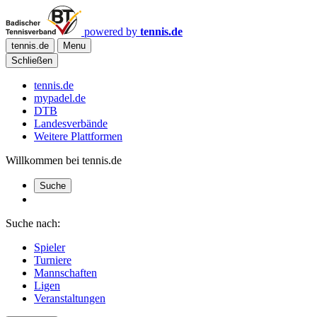
powered by
tennis.de
tennis.de
Menu
Schließen
tennis.de
mypadel.de
DTB
Landesverbände
Weitere Plattformen
Willkommen bei tennis.de
Suche
Suche nach:
Spieler
Turniere
Mannschaften
Ligen
Veranstaltungen