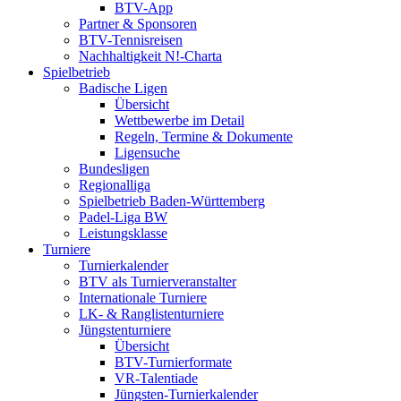
BTV-App
Partner & Sponsoren
BTV-Tennisreisen
Nachhaltigkeit N!-Charta
Spielbetrieb
Badische Ligen
Übersicht
Wettbewerbe im Detail
Regeln, Termine & Dokumente
Ligensuche
Bundesligen
Regionalliga
Spielbetrieb Baden-Württemberg
Padel-Liga BW
Leistungsklasse
Turniere
Turnierkalender
BTV als Turnierveranstalter
Internationale Turniere
LK- & Ranglistenturniere
Jüngstenturniere
Übersicht
BTV-Turnierformate
VR-Talentiade
Jüngsten-Turnierkalender