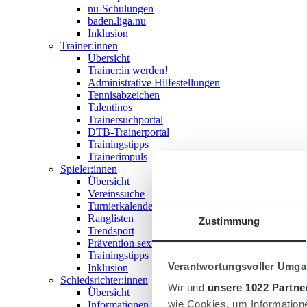
nu-Schulungen
baden.liga.nu
Inklusion
Trainer:innen
Übersicht
Trainer:in werden!
Administrative Hilfestellungen
Tennisabzeichen
Talentinos
Trainersuchportal
DTB-Trainerportal
Trainingstipps
Trainerimpuls
Spieler:innen
Übersicht
Vereinssuche
Turnierkalender
Ranglisten
Zustimmung
Trendsport
Prävention sexualisierter Gewalt
Trainingstipps
Verantwortungsvoller Umgan
Inklusion
Schiedsrichter:innen
Wir und
unsere 1022 Partne
Übersicht
wie Cookies, um Information
Informationen zum Schiedsrichterwesen