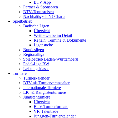
BTV-App
Partner & Sponsoren
BTV-Tennisreisen
Nachhaltigkeit N!-Charta
Spielbetrieb
Badische Ligen
Übersicht
Wettbewerbe im Detail
Regeln, Termine & Dokumente
Ligensuche
Bundesligen
Regionalliga
Spielbetrieb Baden-Württemberg
Padel-Liga BW
Leistungsklasse
Turniere
Turnierkalender
BTV als Turnierveranstalter
Internationale Turniere
LK- & Ranglistenturniere
Jüngstenturniere
Übersicht
BTV-Turnierformate
VR-Talentiade
Jüngsten-Turnierkalender