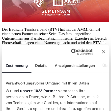
Der Badische Tennisverband (BTV) hat mit der AMMI GmbH
einen neuen Partner an seiner Seite. Das familiengeführte
Unternehmen aus Karlsbad hat sich mit seiner Expertise im Bereich
Photovoltaikanlagen einen Namen gemacht und wird den BTV ab
sofort als kompetenter Ansprechpartner für nachhaltige
Energiegewinnung unterstützen.
"Infrastrukturthemen stehen weiterhin weit oben auf unserer
Prioritätenliste. Deshalb haben wir unser Partner-Portfolio in diesem
Zustimmung
Details
Anzeigeneinstellungen
Über
Bereich zuletzt gezielt ausgebaut", erklärt BTV-Präsident Stefan
Bitenc. "Wir sind sehr glücklich, unser Kooperationsnetzwerk mit
weiteren Experten im Bereich Photovoltaik zu ergänzen. Die AMMI
GmbH setzt auf höchste Qualität und innovative Technologien, um
Verantwortungsvoller Umgang mit Ihren Daten
eine umweltfreundliche und nachhaltige Energiegewinnung zu
Wir und
unsere 1022 Partner
verarbeiten Ihre
ermöglichen. Damit passt das Unternehmen perfekt zu unserer
aktuellen Philosophie."
persönlichen Daten, wie z. B. Ihre IP-Adresse, mithilfe
von Technologien wie Cookies, um Informationen auf
Starke Partnerschaft für eine nachhaltige Zukunft
Ihrem Gerät zu speichern und darauf zuzugreifen und so