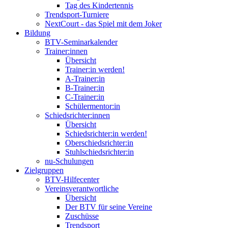
Tag des Kindertennis
Trendsport-Turniere
NextCourt - das Spiel mit dem Joker
Bildung
BTV-Seminarkalender
Trainer:innen
Übersicht
Trainer:in werden!
A-Trainer:in
B-Trainer:in
C-Trainer:in
Schülermentor:in
Schiedsrichter:innen
Übersicht
Schiedsrichter:in werden!
Oberschiedsrichter:in
Stuhlschiedsrichter:in
nu-Schulungen
Zielgruppen
BTV-Hilfecenter
Vereinsverantwortliche
Übersicht
Der BTV für seine Vereine
Zuschüsse
Trendsport