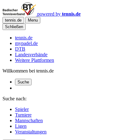
powered by
tennis.de
tennis.de
Menu
Schließen
tennis.de
mypadel.de
DTB
Landesverbände
Weitere Plattformen
Willkommen bei tennis.de
Suche
Suche nach:
Spieler
Turniere
Mannschaften
Ligen
Veranstaltungen