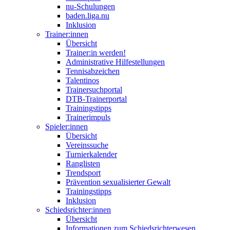
nu-Schulungen
baden.liga.nu
Inklusion
Trainer:innen
Übersicht
Trainer:in werden!
Administrative Hilfestellungen
Tennisabzeichen
Talentinos
Trainersuchportal
DTB-Trainerportal
Trainingstipps
Trainerimpuls
Spieler:innen
Übersicht
Vereinssuche
Turnierkalender
Ranglisten
Trendsport
Prävention sexualisierter Gewalt
Trainingstipps
Inklusion
Schiedsrichter:innen
Übersicht
Informationen zum Schiedsrichterwesen