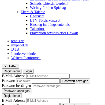
Schiedsrichter:in werden!
Wichtig für den Spieltag
Eltern & Talente
Übersicht
BTV-Förderkonzept
Einstieg ins Jüngstentennis
Talentinos
Prävention sexualisierter Gewalt
tennis.de
mypadel.de
DTB
Landesverbände
Weitere Plattformen
Schließen
Registrieren
Login
E-Mail-Adresse
Passwort
Passwort anzeigen
Passwort bestätigen
Passwort anzeigen
Registrieren
E-Mail-Adresse