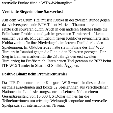
wertvolle Punkte für die WTA-Weltrangliste.
Verdiente Siegerin ohne Satzverlust
Auf dem Weg zum Titel musste Kubka in der zweiten Runde gegen
das vielversprechende BTV-Talent Mariella Thamm antreten und
setzte sich souverän durch. Auch in den anderen Matches hatte die
Polin kaum Probleme und gab im gesamten Turnierverlauf keinen
einzigen Satz ab. Mit dem Erfolg gegen Kulikova revanchierte sich
Kubka zudem für ihre Niederlage beim letzten Duell der beiden
Spielerinnen: Im Oktober 2023 hatte sie im Finale des ITF-W25-
Turniers in Istanbul gegen die Finnin den Kürzeren gezogen. Der
Sieg in Leimen markiert für die 23-Jährige den erst zweiten
Turniersieg im Profibereich. Ihren ersten Titel gewann sie 2023 beim
ITF-W15-Turnier in Sharm El-Sheikh, Ägypten.
Positive Bilanz beim Premierenturnier
Das ITF-Damenturnier der Kategorie W15 wurde in diesem Jahr
erstmals ausgetragen und lockte 32 Spielerinnen aus verschiedenen
Nationen ins Landesleistungszentrum Leimen. Neben einem
Gesamtpreisgeld von 15.000 US-Dollar ging es für die
Teilnehmerinnen um wichtige Weltranglistenpunkte und wertvolle
Spielpraxis auf internationalem Niveau.