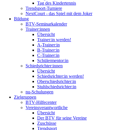
Tag des Kindertennis
Trendsport-Turniere
NextCourt - das Spiel mit dem Joker
Bildung
BTV-Seminarkalender
Trainer:innen
Übersicht
Trainer:in werden!
A-Trainer:in
B-Trainer:in
C-Trainer:in
Schülermentor:in
Schiedsrichter:innen
Übersicht
Schiedsrichter:in werden!
Oberschiedsrichter:in
Stuhlschiedsrichter:in
nu-Schulungen
Zielgruppen
BTV-Hilfecenter
Vereinsverantwortliche
Übersicht
Der BTV für seine Vereine
Zuschüsse
Trendsport