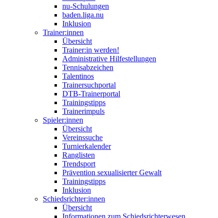
nu-Schulungen
baden.liga.nu
Inklusion
Trainer:innen
Übersicht
Trainer:in werden!
Administrative Hilfestellungen
Tennisabzeichen
Talentinos
Trainersuchportal
DTB-Trainerportal
Trainingstipps
Trainerimpuls
Spieler:innen
Übersicht
Vereinssuche
Turnierkalender
Ranglisten
Trendsport
Prävention sexualisierter Gewalt
Trainingstipps
Inklusion
Schiedsrichter:innen
Übersicht
Informationen zum Schiedsrichterwesen