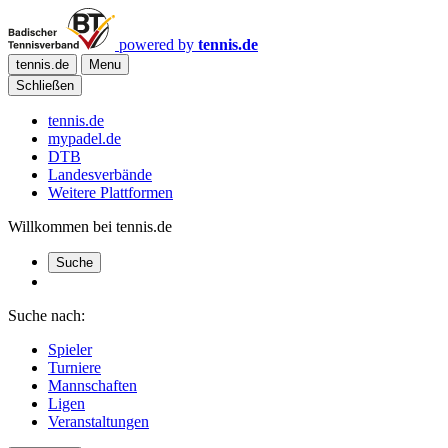
powered by
tennis.de
tennis.de
Menu
Schließen
tennis.de
mypadel.de
DTB
Landesverbände
Weitere Plattformen
Willkommen bei tennis.de
Suche
Suche nach:
Spieler
Turniere
Mannschaften
Ligen
Veranstaltungen