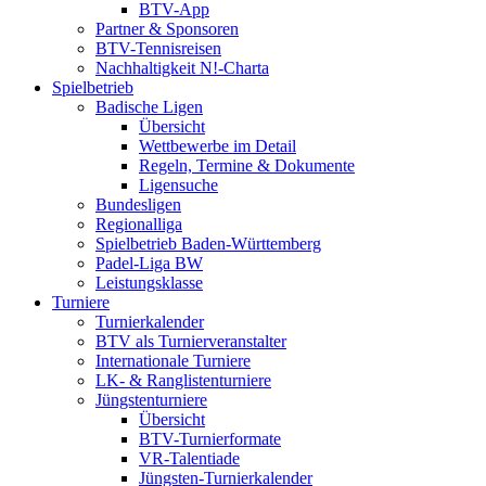
BTV-App
Partner & Sponsoren
BTV-Tennisreisen
Nachhaltigkeit N!-Charta
Spielbetrieb
Badische Ligen
Übersicht
Wettbewerbe im Detail
Regeln, Termine & Dokumente
Ligensuche
Bundesligen
Regionalliga
Spielbetrieb Baden-Württemberg
Padel-Liga BW
Leistungsklasse
Turniere
Turnierkalender
BTV als Turnierveranstalter
Internationale Turniere
LK- & Ranglistenturniere
Jüngstenturniere
Übersicht
BTV-Turnierformate
VR-Talentiade
Jüngsten-Turnierkalender