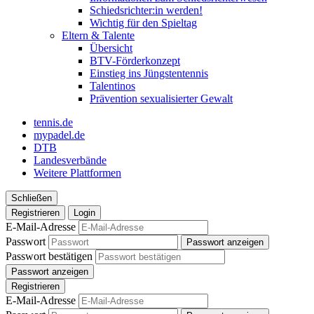
Schiedsrichter:in werden!
Wichtig für den Spieltag
Eltern & Talente
Übersicht
BTV-Förderkonzept
Einstieg ins Jüngstentennis
Talentinos
Prävention sexualisierter Gewalt
tennis.de
mypadel.de
DTB
Landesverbände
Weitere Plattformen
Schließen
Registrieren
Login
E-Mail-Adresse
Passwort
Passwort anzeigen
Passwort bestätigen
Passwort anzeigen
Registrieren
E-Mail-Adresse