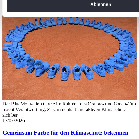
Sie Ihre Präferenzen im
Abschnitt Einzelheiten
fest.
Ablehnen
Wir verwenden Cookies, um Inhalte und Anzeigen zu personal
soziale Medien anbieten zu können und die Zugriffe auf uns
analysieren. Außerdem geben wir Informationen zu Ihrer Ve
an unsere Partner für soziale Medien, Werbung und Analysen
führen diese Informationen möglicherweise mit weiteren Da
ihnen bereitgestellt haben oder die sie im Rahmen Ihrer Nut
gesammelt haben. Die
Cookie-Einstellungen
können jederze
Footer aufgerufen und angepasst werden.
Der BlueMotivation Circle im Rahmen des Orange- und Green-Cup
macht Verantwortung, Zusammenhalt und aktiven Klimaschutz
sichtbar
13/07/2026
Gemeinsam Farbe für den Klimaschutz bekennen