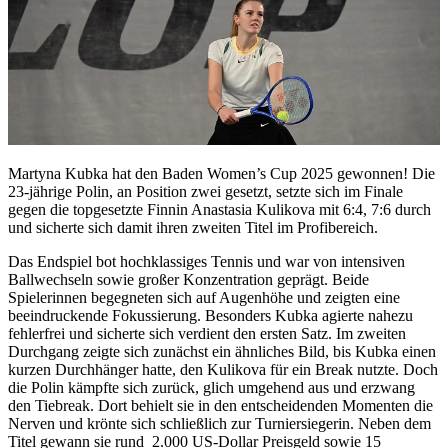
Martyna Kubka hat den Baden Women’s Cup 2025 gewonnen! Die
23-jährige Polin, an Position zwei gesetzt, setzte sich im Finale
gegen die topgesetzte Finnin Anastasia Kulikova mit 6:4, 7:6 durch
und sicherte sich damit ihren zweiten Titel im Profibereich.
Das Endspiel bot hochklassiges Tennis und war von intensiven
Ballwechseln sowie großer Konzentration geprägt. Beide
Spielerinnen begegneten sich auf Augenhöhe und zeigten eine
beeindruckende Fokussierung. Besonders Kubka agierte nahezu
fehlerfrei und sicherte sich verdient den ersten Satz. Im zweiten
Durchgang zeigte sich zunächst ein ähnliches Bild, bis Kubka einen
kurzen Durchhänger hatte, den Kulikova für ein Break nutzte. Doch
die Polin kämpfte sich zurück, glich umgehend aus und erzwang
den Tiebreak. Dort behielt sie in den entscheidenden Momenten die
Nerven und krönte sich schließlich zur Turniersiegerin. Neben dem
Titel gewann sie rund 2.000 US-Dollar Preisgeld sowie 15