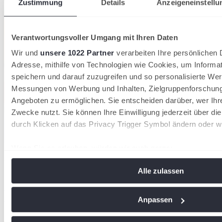
Zustimmung
Details
Anzeigeneinstellu
Verantwortungsvoller Umgang mit Ihren Daten
Wir und
unsere 1022 Partner
verarbeiten Ihre persönlichen D
Adresse, mithilfe von Technologien wie Cookies, um Informa
speichern und darauf zuzugreifen und so personalisierte Wer
Messungen von Werbung und Inhalten, Zielgruppenforschun
Angeboten zu ermöglichen. Sie entscheiden darüber, wer Ihr
Zwecke nutzt. Sie können Ihre Einwilligung jederzeit über di
durch Klicken auf das Privacy Trigger Symbol ändern oder w
Wenn Sie es erlauben, würden wir auch gerne:
Die Mannschaften des TC Weinheim 1902 und des TC Radolfzell
sichern sich in diesem Jahr die Meistertitel in der Badenliga
Informationen über Ihre geografische Lage erfassen, 
27/07/2026
Alle zulassen
Meter genau sein können
Spannendes Saisonfinale: Weinheim und Radolfzell
Ihr Gerät durch aktives Scannen nach bestimmten Me
holen die Meistertitel der Badenliga
identifizieren
Anpassen
Erfahren Sie mehr darüber, wie Ihre persönlichen Daten vera
Badischer Tennisverband