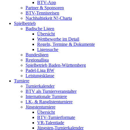
BTV-App
Partner & Sponsoren
BTV-Tennisreisen
Nachhaltigkeit N!-Charta
Spielbetrieb
Badische Ligen
Übersicht
Wettbewerbe im Detail
Regeln, Termine & Dokumente
Ligensuche
Bundesligen
Regionalliga
Spielbetrieb Baden-Württemberg
Padel-Liga BW
Leistungsklasse
Turniere
Turnierkalender
BTV als Turnierveranstalter
Internationale Turniere
LK- & Ranglistenturniere
Jüngstenturniere
Übersicht
BTV-Turnierformate
VR-Talentiade
Jüngsten-Turnierkalender