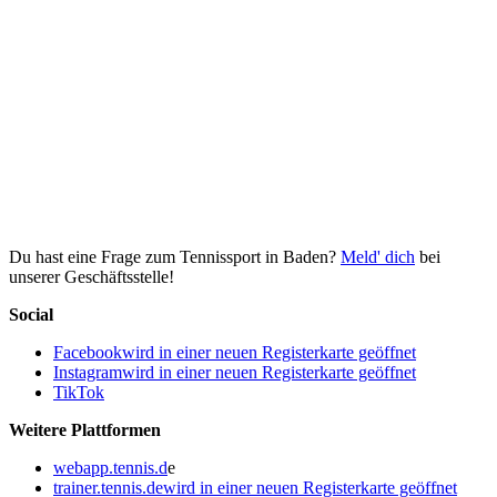
Du hast eine Frage zum Tennissport in Baden?
Meld' dich
bei
unserer Geschäftsstelle!
Social
Facebook
wird in einer neuen Registerkarte geöffnet
Instagram
wird in einer neuen Registerkarte geöffnet
TikTok
Weitere Plattformen
webapp.tennis.d
e
trainer.tennis.de
wird in einer neuen Registerkarte geöffnet