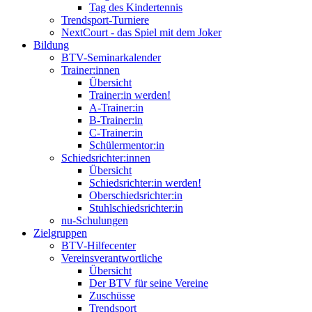
Tag des Kindertennis
Trendsport-Turniere
NextCourt - das Spiel mit dem Joker
Bildung
BTV-Seminarkalender
Trainer:innen
Übersicht
Trainer:in werden!
A-Trainer:in
B-Trainer:in
C-Trainer:in
Schülermentor:in
Schiedsrichter:innen
Übersicht
Schiedsrichter:in werden!
Oberschiedsrichter:in
Stuhlschiedsrichter:in
nu-Schulungen
Zielgruppen
BTV-Hilfecenter
Vereinsverantwortliche
Übersicht
Der BTV für seine Vereine
Zuschüsse
Trendsport