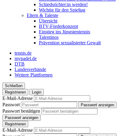
Schiedsrichter:in werden!
Wichtig für den Spieltag
Eltern & Talente
Übersicht
BTV-Förderkonzept
Einstieg ins Jüngstentennis
Talentinos
Prävention sexualisierter Gewalt
tennis.de
mypadel.de
DTB
Landesverbände
Weitere Plattformen
Schließen
Registrieren
Login
E-Mail-Adresse
Passwort
Passwort anzeigen
Passwort bestätigen
Passwort anzeigen
Registrieren
E-Mail-Adresse