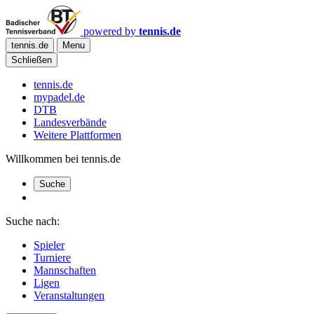
powered by
tennis.de
tennis.de
Menu
Schließen
tennis.de
mypadel.de
DTB
Landesverbände
Weitere Plattformen
Willkommen bei tennis.de
Suche
Suche nach:
Spieler
Turniere
Mannschaften
Ligen
Veranstaltungen