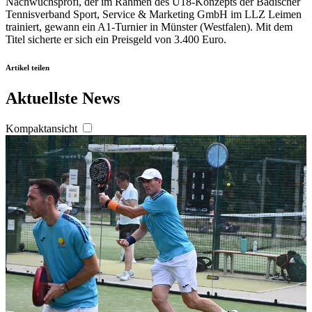
Nachwuchsprofi, der im Rahmen des Ü18-Konzepts der Badischer
Tennisverband Sport, Service & Marketing GmbH im LLZ Leimen
Verwendung unserer Website an unsere Partner für
trainiert, gewann ein A1-Turnier in Münster (Westfalen). Mit dem
soziale Medien, Werbung und Analysen weiter. Unsere
Titel sicherte er sich ein Preisgeld von 3.400 Euro.
Partner führen diese Informationen möglicherweise mit
weiteren Daten zusammen, die Sie ihnen bereitgestellt
Artikel teilen
haben oder die sie im Rahmen Ihrer Nutzung der Dienste
Aktuellste News
gesammelt haben. Die
Cookie-Einstellungen
können
jederzeit über den Link im Footer aufgerufen und
Kompaktansicht
angepasst werden.