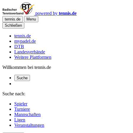
powered by
tennis.de
tennis.de
Menu
Schließen
tennis.de
mypadel.de
DTB
Landesverbände
Weitere Plattformen
Willkommen bei tennis.de
Suche
Suche nach:
Spieler
Turniere
Mannschaften
Ligen
Veranstaltungen