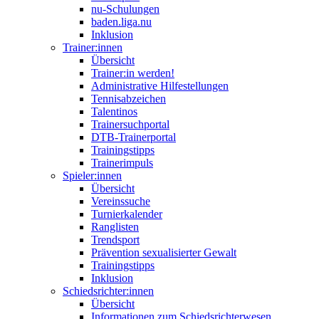
nu-Schulungen
baden.liga.nu
Inklusion
Trainer:innen
Übersicht
Trainer:in werden!
Administrative Hilfestellungen
Tennisabzeichen
Talentinos
Trainersuchportal
DTB-Trainerportal
Trainingstipps
Trainerimpuls
Spieler:innen
Übersicht
Vereinssuche
Turnierkalender
Ranglisten
Trendsport
Prävention sexualisierter Gewalt
Trainingstipps
Inklusion
Schiedsrichter:innen
Übersicht
Informationen zum Schiedsrichterwesen