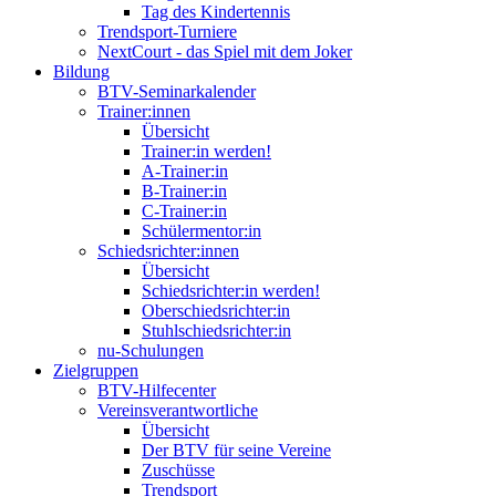
Tag des Kindertennis
Trendsport-Turniere
NextCourt - das Spiel mit dem Joker
Bildung
BTV-Seminarkalender
Trainer:innen
Übersicht
Trainer:in werden!
A-Trainer:in
B-Trainer:in
C-Trainer:in
Schülermentor:in
Schiedsrichter:innen
Übersicht
Schiedsrichter:in werden!
Oberschiedsrichter:in
Stuhlschiedsrichter:in
nu-Schulungen
Zielgruppen
BTV-Hilfecenter
Vereinsverantwortliche
Übersicht
Der BTV für seine Vereine
Zuschüsse
Trendsport