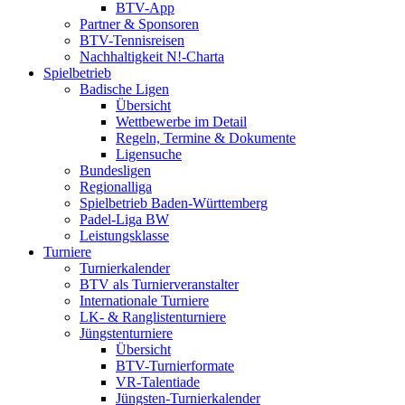
BTV-App
Partner & Sponsoren
BTV-Tennisreisen
Nachhaltigkeit N!-Charta
Spielbetrieb
Badische Ligen
Übersicht
Wettbewerbe im Detail
Regeln, Termine & Dokumente
Ligensuche
Bundesligen
Regionalliga
Spielbetrieb Baden-Württemberg
Padel-Liga BW
Leistungsklasse
Turniere
Turnierkalender
BTV als Turnierveranstalter
Internationale Turniere
LK- & Ranglistenturniere
Jüngstenturniere
Übersicht
BTV-Turnierformate
VR-Talentiade
Jüngsten-Turnierkalender