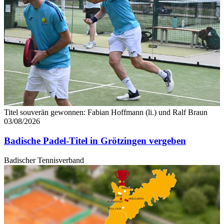
jederzeit über den Link im Footer aufgerufen und
angepasst werden.
Titel souverän gewonnen: Fabian Hoffmann (li.) und Ralf Braun
03/08/2026
Badische Padel-Titel in Grötzingen vergeben
Badischer Tennisverband