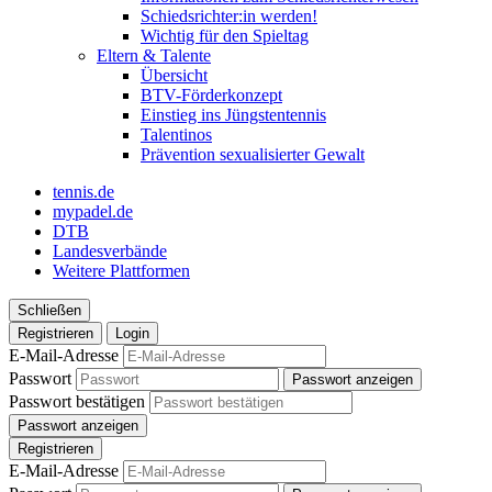
Schiedsrichter:in werden!
Wichtig für den Spieltag
Eltern & Talente
Übersicht
BTV-Förderkonzept
Einstieg ins Jüngstentennis
Talentinos
Prävention sexualisierter Gewalt
tennis.de
mypadel.de
DTB
Landesverbände
Weitere Plattformen
Schließen
Registrieren
Login
E-Mail-Adresse
Passwort
Passwort anzeigen
Passwort bestätigen
Passwort anzeigen
Registrieren
E-Mail-Adresse