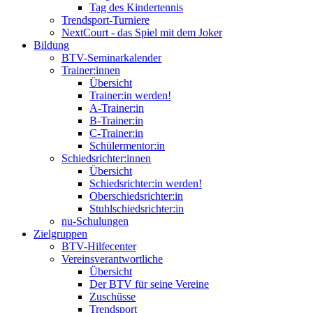
Tag des Kindertennis
Trendsport-Turniere
NextCourt - das Spiel mit dem Joker
Bildung
BTV-Seminarkalender
Trainer:innen
Übersicht
Trainer:in werden!
A-Trainer:in
B-Trainer:in
C-Trainer:in
Schülermentor:in
Schiedsrichter:innen
Übersicht
Schiedsrichter:in werden!
Oberschiedsrichter:in
Stuhlschiedsrichter:in
nu-Schulungen
Zielgruppen
BTV-Hilfecenter
Vereinsverantwortliche
Übersicht
Der BTV für seine Vereine
Zuschüsse
Trendsport