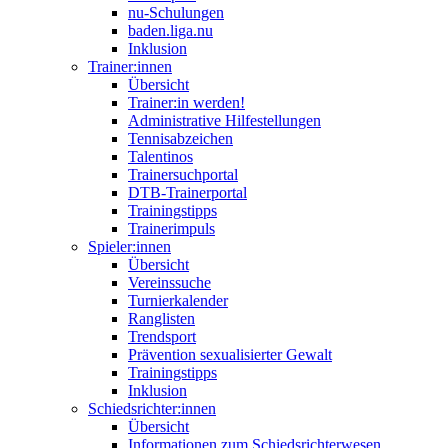
nu-Schulungen
baden.liga.nu
Inklusion
Trainer:innen
Übersicht
Trainer:in werden!
Administrative Hilfestellungen
Tennisabzeichen
Talentinos
Trainersuchportal
DTB-Trainerportal
Trainingstipps
Trainerimpuls
Spieler:innen
Übersicht
Vereinssuche
Turnierkalender
Ranglisten
Trendsport
Prävention sexualisierter Gewalt
Trainingstipps
Inklusion
Schiedsrichter:innen
Übersicht
Informationen zum Schiedsrichterwesen