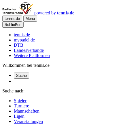
powered by
tennis.de
tennis.de
Menu
Schließen
tennis.de
mypadel.de
DTB
Landesverbände
Weitere Plattformen
Willkommen bei tennis.de
Suche
Suche nach:
Spieler
Turniere
Mannschaften
Ligen
Veranstaltungen