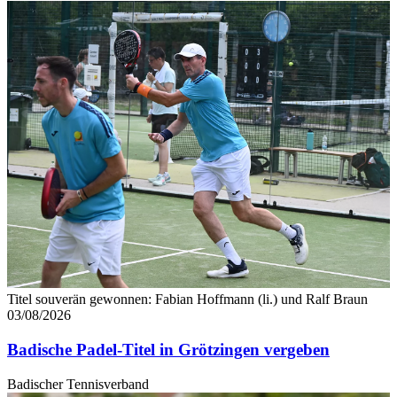
haben oder die sie im Rahmen Ihrer Nutzung der Dienste
gesammelt haben. Die
Cookie-Einstellungen
können
jederzeit über den Link im Footer aufgerufen und
angepasst werden.
Titel souverän gewonnen: Fabian Hoffmann (li.) und Ralf Braun
03/08/2026
Badische Padel-Titel in Grötzingen vergeben
Badischer Tennisverband