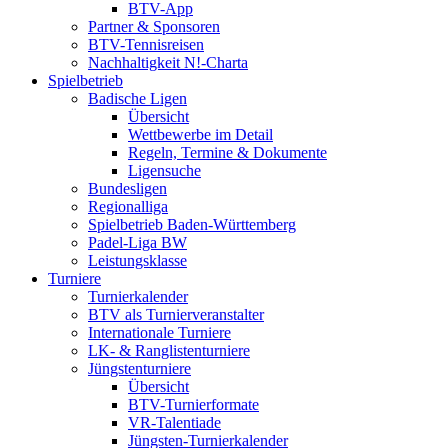
BTV-App
Partner & Sponsoren
BTV-Tennisreisen
Nachhaltigkeit N!-Charta
Spielbetrieb
Badische Ligen
Übersicht
Wettbewerbe im Detail
Regeln, Termine & Dokumente
Ligensuche
Bundesligen
Regionalliga
Spielbetrieb Baden-Württemberg
Padel-Liga BW
Leistungsklasse
Turniere
Turnierkalender
BTV als Turnierveranstalter
Internationale Turniere
LK- & Ranglistenturniere
Jüngstenturniere
Übersicht
BTV-Turnierformate
VR-Talentiade
Jüngsten-Turnierkalender