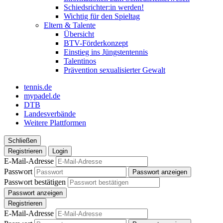
Schiedsrichter:in werden!
Wichtig für den Spieltag
Eltern & Talente
Übersicht
BTV-Förderkonzept
Einstieg ins Jüngstentennis
Talentinos
Prävention sexualisierter Gewalt
tennis.de
mypadel.de
DTB
Landesverbände
Weitere Plattformen
Schließen
Registrieren
Login
E-Mail-Adresse
Passwort
Passwort anzeigen
Passwort bestätigen
Passwort anzeigen
Registrieren
E-Mail-Adresse