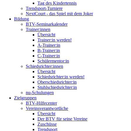
Tag des Kindertennis
Trendsport-Turniere
NextCourt - das Spiel mit dem Joker
Bildung
BTV-Seminarkalender
Trainer:innen
Übersicht
Trainer:in werden!
A-Trainer:in
B-Trainer:in
C-Trainer:in
Schülermentor:in
Schiedsrichter:innen
Übersicht
Schiedsrichter:in werden!
Oberschiedsrichter:in
Stuhlschiedsrichter:in
nu-Schulungen
Zielgruppen
BTV-Hilfecenter
Vereinsverantwortliche
Übersicht
Der BTV für seine Vereine
Zuschüsse
Trendsport