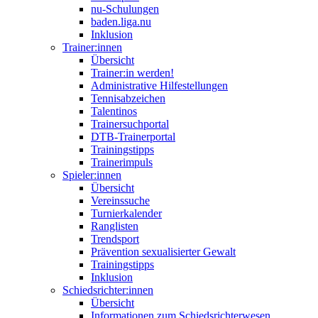
nu-Schulungen
baden.liga.nu
Inklusion
Trainer:innen
Übersicht
Trainer:in werden!
Administrative Hilfestellungen
Tennisabzeichen
Talentinos
Trainersuchportal
DTB-Trainerportal
Trainingstipps
Trainerimpuls
Spieler:innen
Übersicht
Vereinssuche
Turnierkalender
Ranglisten
Trendsport
Prävention sexualisierter Gewalt
Trainingstipps
Inklusion
Schiedsrichter:innen
Übersicht
Informationen zum Schiedsrichterwesen