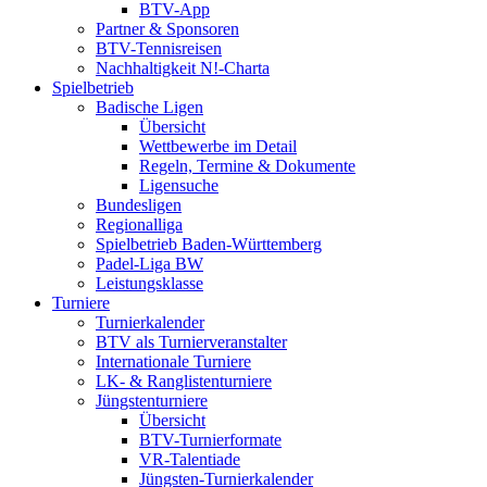
BTV-App
Partner & Sponsoren
BTV-Tennisreisen
Nachhaltigkeit N!-Charta
Spielbetrieb
Badische Ligen
Übersicht
Wettbewerbe im Detail
Regeln, Termine & Dokumente
Ligensuche
Bundesligen
Regionalliga
Spielbetrieb Baden-Württemberg
Padel-Liga BW
Leistungsklasse
Turniere
Turnierkalender
BTV als Turnierveranstalter
Internationale Turniere
LK- & Ranglistenturniere
Jüngstenturniere
Übersicht
BTV-Turnierformate
VR-Talentiade
Jüngsten-Turnierkalender