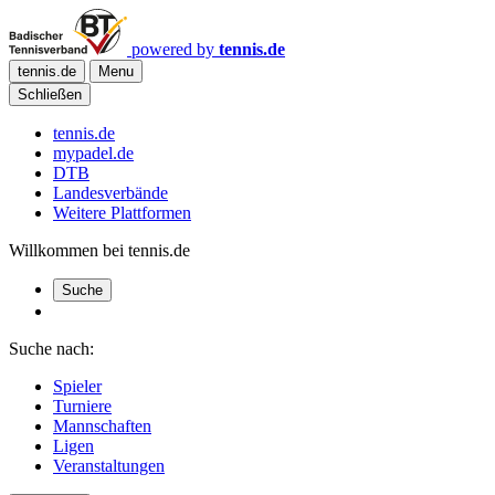
powered by
tennis.de
tennis.de
Menu
Schließen
tennis.de
mypadel.de
DTB
Landesverbände
Weitere Plattformen
Willkommen bei tennis.de
Suche
Suche nach:
Spieler
Turniere
Mannschaften
Ligen
Veranstaltungen