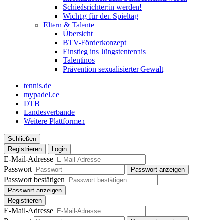
Schiedsrichter:in werden!
Wichtig für den Spieltag
Eltern & Talente
Übersicht
BTV-Förderkonzept
Einstieg ins Jüngstentennis
Talentinos
Prävention sexualisierter Gewalt
tennis.de
mypadel.de
DTB
Landesverbände
Weitere Plattformen
Schließen
Registrieren
Login
E-Mail-Adresse
Passwort
Passwort anzeigen
Passwort bestätigen
Passwort anzeigen
Registrieren
E-Mail-Adresse