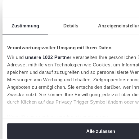
Badische Padel-Titel in Grötzingen vergeben
Badischer Tennisverband
Zustimmung
Details
Anzeigeneinstellu
Verantwortungsvoller Umgang mit Ihren Daten
Wir und
unsere 1022 Partner
verarbeiten Ihre persönlichen D
Adresse, mithilfe von Technologien wie Cookies, um Informa
speichern und darauf zuzugreifen und so personalisierte Wer
Messungen von Werbung und Inhalten, Zielgruppenforschun
Angeboten zu ermöglichen. Sie entscheiden darüber, wer Ihr
Zwecke nutzt. Sie können Ihre Einwilligung jederzeit über di
durch Klicken auf das Privacy Trigger Symbol ändern oder w
Wenn Sie es erlauben, würden wir auch gerne:
Informationen über Ihre geografische Lage erfassen, 
Die Mannschaften des TC Weinheim 1902 und des TC Radolfzell
Alle zulassen
sichern sich in diesem Jahr die Meistertitel in der Badenliga
Meter genau sein können
27/07/2026