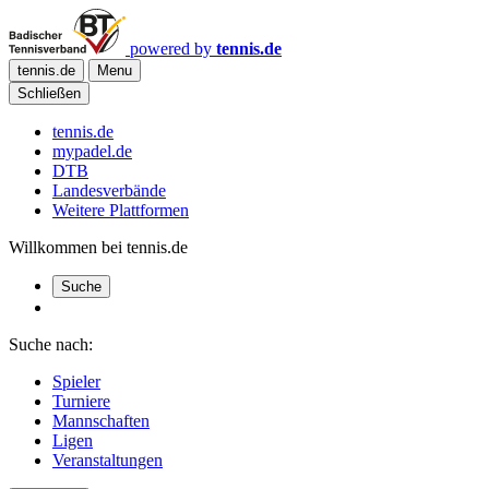
powered by
tennis.de
tennis.de
Menu
Schließen
tennis.de
mypadel.de
DTB
Landesverbände
Weitere Plattformen
Willkommen bei tennis.de
Suche
Suche nach:
Spieler
Turniere
Mannschaften
Ligen
Veranstaltungen