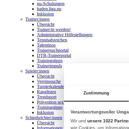
nu-Schulungen
baden.liga.nu
Inklusion
Trainer:innen
Übersicht
Trainer:in werden!
Administrative Hilfestellungen
Tennisabzeichen
Talentinos
Trainersuchportal
DTB-Trainerportal
Trainingstipps
Trainerimpuls
Spieler:innen
Übersicht
Vereinssuche
Turnierkalender
Ranglisten
Zustimmung
Trendsport
Prävention sexualisierter Gewalt
Trainingstipps
Verantwortungsvoller Umgan
Inklusion
Schiedsrichter:innen
Wir und
unsere 1022 Partne
Übersicht
wie Cookies, um Information
Informationen zum Schiedsrichterwesen