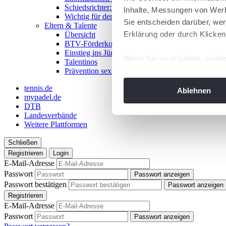
Schiedsrichter:in werden!
Inhalte, Messungen von Werb
Wichtig für den Spieltag
Sie entscheiden darüber, wer
Eltern & Talente
Erklärung oder durch Klicken
Übersicht
BTV-Förderkonzept
Einstieg ins Jüngstentennis
Wenn Sie es erlauben, würde
Talentinos
Prävention sexualisierter Gewalt
Informationen über Ih
Ihr Gerät durch aktiv
tennis.de
Ablehnen
mypadel.de
Erfahren Sie mehr darüber, w
DTB
Einzelheiten
fest.
Landesverbände
Weitere Plattformen
Wir verwenden Cookies, um I
Schließen
und die Zugriffe auf unsere 
Registrieren
Login
Website an unsere Partner fü
E-Mail-Adresse
möglicherweise mit weiteren
Passwort
Passwort anzeigen
der Dienste gesammelt habe
Passwort bestätigen
Passwort anzeigen
angepasst werden.
Registrieren
E-Mail-Adresse
Passwort
Passwort anzeigen