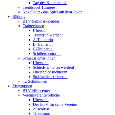
Tag des Kindertennis
Trendsport-Turniere
NextCourt - das Spiel mit dem Joker
Bildung
BTV-Seminarkalender
Trainer:innen
Übersicht
Trainer:in werden!
A-Trainer:in
B-Trainer:in
C-Trainer:in
Schülermentor:in
Schiedsrichter:innen
Übersicht
Schiedsrichter:in werden!
Oberschiedsrichter:in
Stuhlschiedsrichter:in
nu-Schulungen
Zielgruppen
BTV-Hilfecenter
Vereinsverantwortliche
Übersicht
Der BTV für seine Vereine
Zuschüsse
Trendsport