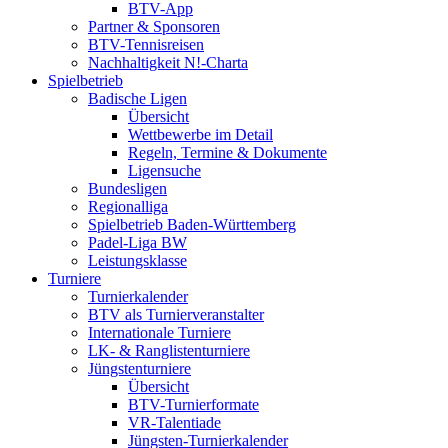
BTV-App
Partner & Sponsoren
BTV-Tennisreisen
Nachhaltigkeit N!-Charta
Spielbetrieb
Badische Ligen
Übersicht
Wettbewerbe im Detail
Regeln, Termine & Dokumente
Ligensuche
Bundesligen
Regionalliga
Spielbetrieb Baden-Württemberg
Padel-Liga BW
Leistungsklasse
Turniere
Turnierkalender
BTV als Turnierveranstalter
Internationale Turniere
LK- & Ranglistenturniere
Jüngstenturniere
Übersicht
BTV-Turnierformate
VR-Talentiade
Jüngsten-Turnierkalender