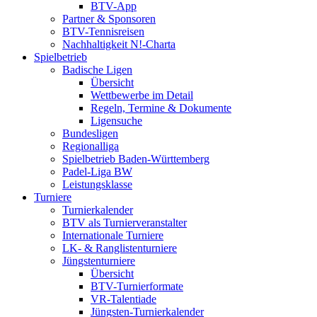
BTV-App
Partner & Sponsoren
BTV-Tennisreisen
Nachhaltigkeit N!-Charta
Spielbetrieb
Badische Ligen
Übersicht
Wettbewerbe im Detail
Regeln, Termine & Dokumente
Ligensuche
Bundesligen
Regionalliga
Spielbetrieb Baden-Württemberg
Padel-Liga BW
Leistungsklasse
Turniere
Turnierkalender
BTV als Turnierveranstalter
Internationale Turniere
LK- & Ranglistenturniere
Jüngstenturniere
Übersicht
BTV-Turnierformate
VR-Talentiade
Jüngsten-Turnierkalender