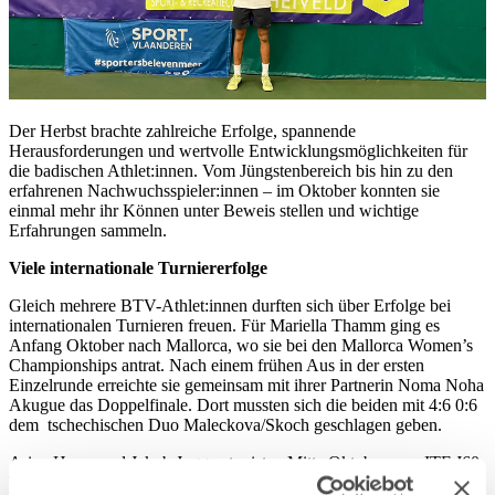
Der Herbst brachte zahlreiche Erfolge, spannende
Herausforderungen und wertvolle Entwicklungsmöglichkeiten für
die badischen Athlet:innen. Vom Jüngstenbereich bis hin zu den
erfahrenen Nachwuchsspieler:innen – im Oktober konnten sie
einmal mehr ihr Können unter Beweis stellen und wichtige
Erfahrungen sammeln.
Viele internationale Turniererfolge
Gleich mehrere BTV-Athlet:innen durften sich über Erfolge bei
internationalen Turnieren freuen. Für Mariella Thamm ging es
Anfang Oktober nach Mallorca, wo sie bei den Mallorca Women’s
Championships antrat. Nach einem frühen Aus in der ersten
Einzelrunde erreichte sie gemeinsam mit ihrer Partnerin Noma Noha
Akugue das Doppelfinale. Dort mussten sich die beiden mit 4:6 0:6
dem tschechischen Duo Maleckova/Skoch geschlagen geben.
Arian Hasas und Jakob Joggerst reisten Mitte Oktober zum ITF J60
Turnier nach Arnhem (NED). Hasas spielte sich nach einem starken