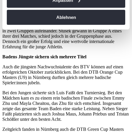
Anpassen
Stusek bei den ITF Junior Finals in China
Informationen über Ihre geografische Lage
erfassen, welche bis auf einige Meter genau sein
Dank ihrer Position als Nummer acht der Jugend-Weltrangliste
Ablehnen
können
erhielt Julia Stusek eine Einladung zu den ITF Junior Finals in
Chengdu (China). Dort trafen die acht besten Juniorinnen der Welt
Ihr Gerät durch aktives Scannen nach
in zwei Gruppen aufeinander. Stusek gewann in Gruppe A eines
bestimmten Merkmalen (Fingerprinting) identifizieren
ihrer drei Matches, schied jedoch in der Gruppenphase aus.
Dennoch ein großer Erfolg und eine wertvolle internationale
Erfahren Sie mehr darüber, wie Ihre persönlichen Daten
Erfahrung für die junge Athletin.
verarbeitet werden, und legen Sie Ihre Präferenzen im
Abschnitt Einzelheiten
fest.
Badens Jüngste sichern sich mehrere Titel
Auch die jüngsten Nachwuchstalente des BTV können auf einen
Wir verwenden Cookies, um Inhalte und Anzeigen zu
erfolgreichen Oktober zurückblicken. Bei den DTB Orange Cup
Masters (U9) in Nürnberg durften gleich mehrere badische
personalisieren, Funktionen für soziale Medien anbieten
Spieler:innen jubeln.
zu können und die Zugriffe auf unsere Website zu
analysieren. Außerdem geben wir Informationen zu Ihrer
Bei den Jungen sicherte sich Luis Faißt den Turniersieg. Bei den
Mädchen kam es zu einem rein badischen Finale zwischen Emmy
Verwendung unserer Website an unsere Partner für
Zhu und Mayla Cheaitou, das Zhu für sich entschied. Insgesamt
soziale Medien, Werbung und Analysen weiter. Unsere
zeigte das gesamte Team Baden eine starke Leistung. Neben Sieger
Partner führen diese Informationen möglicherweise mit
Faißt platzierten sich auch Joshua Maus, Johann Priebus und Tristan
Schößler unter den besten Acht.
weiteren Daten zusammen, die Sie ihnen bereitgestellt
haben oder die sie im Rahmen Ihrer Nutzung der Dienste
Zeitgleich fanden in Nürnberg auch die DTB Green Cup Masters