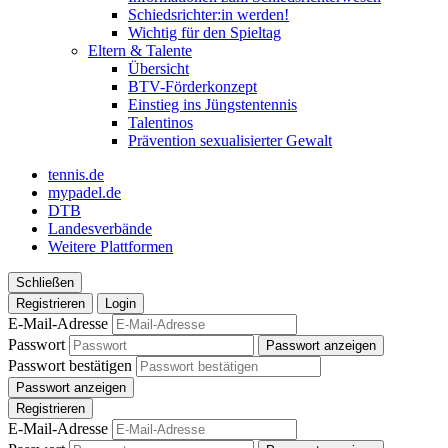
Schiedsrichter:in werden!
Wichtig für den Spieltag
Eltern & Talente
Übersicht
BTV-Förderkonzept
Einstieg ins Jüngstentennis
Talentinos
Prävention sexualisierter Gewalt
tennis.de
mypadel.de
DTB
Landesverbände
Weitere Plattformen
Schließen
Registrieren
Login
E-Mail-Adresse
Passwort
Passwort anzeigen
Passwort bestätigen
Passwort anzeigen
Registrieren
E-Mail-Adresse