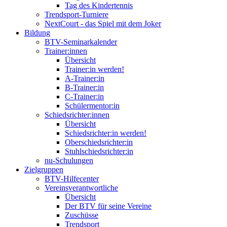
Tag des Kindertennis
Trendsport-Turniere
NextCourt - das Spiel mit dem Joker
Bildung
BTV-Seminarkalender
Trainer:innen
Übersicht
Trainer:in werden!
A-Trainer:in
B-Trainer:in
C-Trainer:in
Schülermentor:in
Schiedsrichter:innen
Übersicht
Schiedsrichter:in werden!
Oberschiedsrichter:in
Stuhlschiedsrichter:in
nu-Schulungen
Zielgruppen
BTV-Hilfecenter
Vereinsverantwortliche
Übersicht
Der BTV für seine Vereine
Zuschüsse
Trendsport