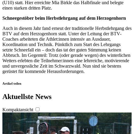
gesammelt haben. Die
Cookie-Einstellungen
können
(U10) statt. Hier erreichte Mia Birkle das Halbfinale und belegte
einen starken dritten Platz.
jederzeit über den Link im Footer aufgerufen und
angepasst werden.
Schneegestöber beim Herbstlehrgang auf dem Herzogenhorn
Auch in diesem Jahr fand erneut der traditionelle Herbstlehrgang des
BTV auf dem Herzogenhorn statt. Unter der Leitung der BTV-
Coaches arbeiteten die Athlet:innen intensiv an Ausdauer,
Koordination und Technik. Pünktlich zum Start des Lehrgangs
setzte Schneefall ein – doch das tat der guten Stimmung keinen
Abbruch. Im Gegenteil: Trotz (oder gerade wegen) des winterlichen
Wetters erlebten die Teilnehmer:innen eine lehrreiche, motivierende
und unvergessliche Zeit im Schwarzwald. Nun sind sie bestens
gerüstet für kommende Herausforderungen.
Artikel teilen
Aktuellste News
Kompaktansicht