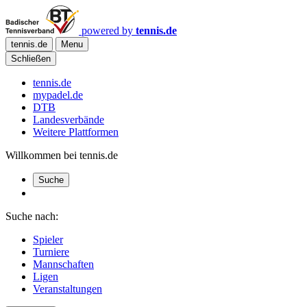
powered by
tennis.de
tennis.de
Menu
Schließen
tennis.de
mypadel.de
DTB
Landesverbände
Weitere Plattformen
Willkommen bei tennis.de
Suche
Suche nach:
Spieler
Turniere
Mannschaften
Ligen
Veranstaltungen