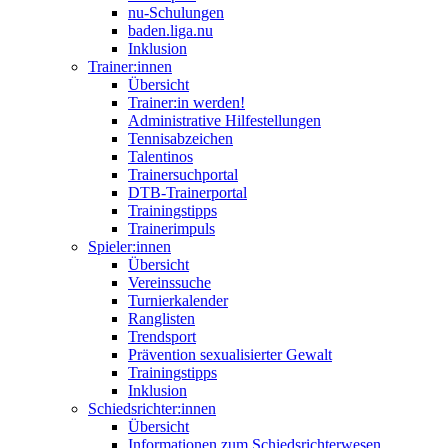
nu-Schulungen
baden.liga.nu
Inklusion
Trainer:innen
Übersicht
Trainer:in werden!
Administrative Hilfestellungen
Tennisabzeichen
Talentinos
Trainersuchportal
DTB-Trainerportal
Trainingstipps
Trainerimpuls
Spieler:innen
Übersicht
Vereinssuche
Turnierkalender
Ranglisten
Trendsport
Prävention sexualisierter Gewalt
Trainingstipps
Inklusion
Schiedsrichter:innen
Übersicht
Informationen zum Schiedsrichterwesen