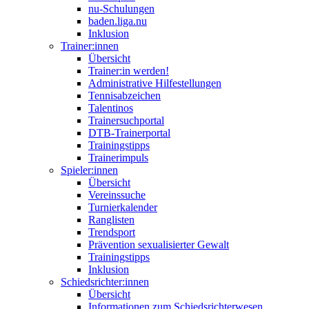
nu-Schulungen
baden.liga.nu
Inklusion
Trainer:innen
Übersicht
Trainer:in werden!
Administrative Hilfestellungen
Tennisabzeichen
Talentinos
Trainersuchportal
DTB-Trainerportal
Trainingstipps
Trainerimpuls
Spieler:innen
Übersicht
Vereinssuche
Turnierkalender
Ranglisten
Trendsport
Prävention sexualisierter Gewalt
Trainingstipps
Inklusion
Schiedsrichter:innen
Übersicht
Informationen zum Schiedsrichterwesen