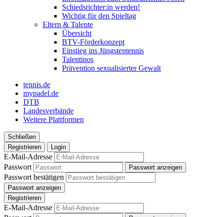
Schiedsrichter:in werden!
Wichtig für den Spieltag
Eltern & Talente
Übersicht
BTV-Förderkonzept
Einstieg ins Jüngstentennis
Talentinos
Prävention sexualisierter Gewalt
tennis.de
mypadel.de
DTB
Landesverbände
Weitere Plattformen
Schließen
Registrieren
Login
E-Mail-Adresse
Passwort
Passwort anzeigen
Passwort bestätigen
Passwort anzeigen
Registrieren
E-Mail-Adresse