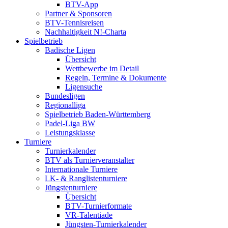
BTV-App
Partner & Sponsoren
BTV-Tennisreisen
Nachhaltigkeit N!-Charta
Spielbetrieb
Badische Ligen
Übersicht
Wettbewerbe im Detail
Regeln, Termine & Dokumente
Ligensuche
Bundesligen
Regionalliga
Spielbetrieb Baden-Württemberg
Padel-Liga BW
Leistungsklasse
Turniere
Turnierkalender
BTV als Turnierveranstalter
Internationale Turniere
LK- & Ranglistenturniere
Jüngstenturniere
Übersicht
BTV-Turnierformate
VR-Talentiade
Jüngsten-Turnierkalender