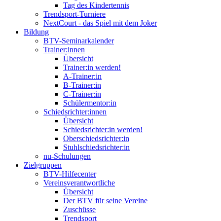
Tag des Kindertennis
Trendsport-Turniere
NextCourt - das Spiel mit dem Joker
Bildung
BTV-Seminarkalender
Trainer:innen
Übersicht
Trainer:in werden!
A-Trainer:in
B-Trainer:in
C-Trainer:in
Schülermentor:in
Schiedsrichter:innen
Übersicht
Schiedsrichter:in werden!
Oberschiedsrichter:in
Stuhlschiedsrichter:in
nu-Schulungen
Zielgruppen
BTV-Hilfecenter
Vereinsverantwortliche
Übersicht
Der BTV für seine Vereine
Zuschüsse
Trendsport