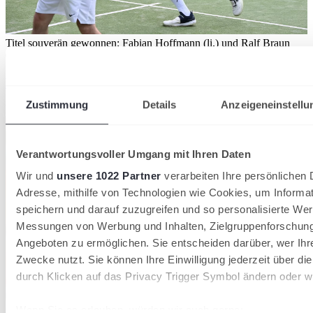
Titel souverän gewonnen: Fabian Hoffmann (li.) und Ralf Braun
03/08/2026
Badische Padel-Titel in Grötzingen vergeben
Zustimmung
Details
Anzeigeneinstellu
Badischer Tennisverband
Verantwortungsvoller Umgang mit Ihren Daten
Wir und
unsere 1022 Partner
verarbeiten Ihre persönlichen D
Adresse, mithilfe von Technologien wie Cookies, um Informa
speichern und darauf zuzugreifen und so personalisierte Wer
Messungen von Werbung und Inhalten, Zielgruppenforschun
Angeboten zu ermöglichen. Sie entscheiden darüber, wer Ihr
Zwecke nutzt. Sie können Ihre Einwilligung jederzeit über di
durch Klicken auf das Privacy Trigger Symbol ändern oder w
Wenn Sie es erlauben, würden wir auch gerne: