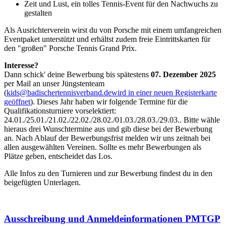
Zeit und Lust, ein tolles Tennis-Event für den Nachwuchs zu
gestalten
Als Ausrichterverein wirst du von Porsche mit einem umfangreichen
Eventpaket unterstützt und erhältst zudem freie Eintrittskarten für
den "großen" Porsche Tennis Grand Prix.
Interesse?
Dann schick' deine Bewerbung bis spätestens
07. Dezember 2025
per Mail an unser Jüngstenteam
(
kids@badischertennisverband.de
wird in einer neuen Registerkarte
geöffnet
). Dieses Jahr haben wir folgende Termine für die
Qualifikationsturniere vorselektiert:
24.01./25.01./21.02./22.02./28.02./01.03./28.03./29.03.. Bitte wähle
hieraus drei Wunschtermine aus und gib diese bei der Bewerbung
an. Nach Ablauf der Bewerbungsfrist melden wir uns zeitnah bei
allen ausgewählten Vereinen. Sollte es mehr Bewerbungen als
Plätze geben, entscheidet das Los.
Alle Infos zu den Turnieren und zur Bewerbung findest du in den
beigefügten Unterlagen.
Ausschreibung und Anmeldeinformationen PMTGP