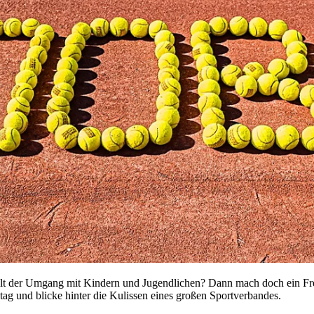
fällt der Umgang mit Kindern und Jugendlichen? Dann mach doch ein Fre
ag und blicke hinter die Kulissen eines großen Sportverbandes.