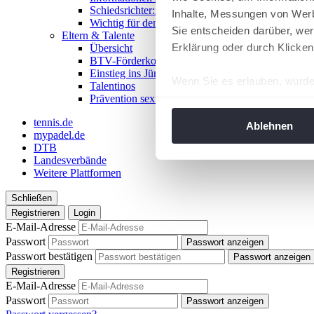
Schiedsrichter:in werden!
Inhalte, Messungen von Werb
Wichtig für den Spieltag
Sie entscheiden darüber, wer
Eltern & Talente
Erklärung oder durch Klicken
Übersicht
BTV-Förderkonzept
Einstieg ins Jüngstentennis
Wenn Sie es erlauben, würde
Talentinos
Prävention sexualisierter Gewalt
Informationen über Ih
Ihr Gerät durch aktiv
tennis.de
Ablehnen
mypadel.de
Erfahren Sie mehr darüber, w
DTB
Einzelheiten
fest.
Landesverbände
Weitere Plattformen
Wir verwenden Cookies, um I
Schließen
und die Zugriffe auf unsere 
Registrieren
Login
Website an unsere Partner fü
E-Mail-Adresse
möglicherweise mit weiteren
Passwort
Passwort anzeigen
der Dienste gesammelt habe
Passwort bestätigen
Passwort anzeigen
angepasst werden.
Registrieren
E-Mail-Adresse
Passwort
Passwort anzeigen