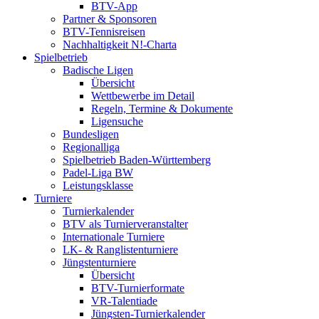
BTV-App
Partner & Sponsoren
BTV-Tennisreisen
Nachhaltigkeit N!-Charta
Spielbetrieb
Badische Ligen
Übersicht
Wettbewerbe im Detail
Regeln, Termine & Dokumente
Ligensuche
Bundesligen
Regionalliga
Spielbetrieb Baden-Württemberg
Padel-Liga BW
Leistungsklasse
Turniere
Turnierkalender
BTV als Turnierveranstalter
Internationale Turniere
LK- & Ranglistenturniere
Jüngstenturniere
Übersicht
BTV-Turnierformate
VR-Talentiade
Jüngsten-Turnierkalender