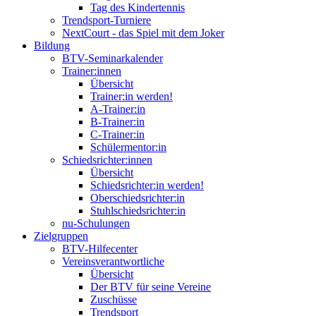
Tag des Kindertennis
Trendsport-Turniere
NextCourt - das Spiel mit dem Joker
Bildung
BTV-Seminarkalender
Trainer:innen
Übersicht
Trainer:in werden!
A-Trainer:in
B-Trainer:in
C-Trainer:in
Schülermentor:in
Schiedsrichter:innen
Übersicht
Schiedsrichter:in werden!
Oberschiedsrichter:in
Stuhlschiedsrichter:in
nu-Schulungen
Zielgruppen
BTV-Hilfecenter
Vereinsverantwortliche
Übersicht
Der BTV für seine Vereine
Zuschüsse
Trendsport