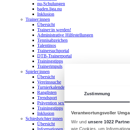
nu-Schulungen
baden.liga.nu
Inklusion
Trainer:innen
Übersicht
Trainer:in werden!
Administrative Hilfestellungen
Tennisabzeichen
Talentinos
Trainersuchportal
DTB-Trainerportal
Trainingstipps
Trainerimpuls
Spieler:innen
Übersicht
Vereinssuche
Turnierkalender
Ranglisten
Zustimmung
Trendsport
Prävention sexualisierter Gewalt
Trainingstipps
Verantwortungsvoller Umgan
Inklusion
Schiedsrichter:innen
Wir und
unsere 1022 Partne
Übersicht
wie Cookies, um Information
Informationen zum Schiedsrichterwesen