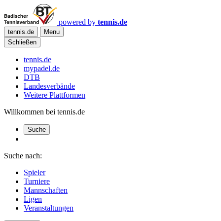
powered by
tennis.de
tennis.de
Menu
Schließen
tennis.de
mypadel.de
DTB
Landesverbände
Weitere Plattformen
Willkommen bei tennis.de
Suche
Suche nach:
Spieler
Turniere
Mannschaften
Ligen
Veranstaltungen