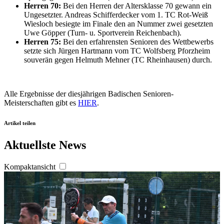
Herren 70:
Bei den Herren der Altersklasse 70 gewann ein
personalisieren, Funktionen für soziale Medien anbieten
Ungesetzter. Andreas Schifferdecker vom 1. TC Rot-Weiß
Wiesloch besiegte im Finale den an Nummer zwei gesetzten
zu können und die Zugriffe auf unsere Website zu
Uwe Göpper (Turn- u. Sportverein Reichenbach).
analysieren. Außerdem geben wir Informationen zu Ihrer
Herren 75:
Bei den erfahrensten Senioren des Wettbewerbs
Verwendung unserer Website an unsere Partner für
setzte sich Jürgen Hartmann vom TC Wolfsberg Pforzheim
souverän gegen Helmuth Mehner (TC Rheinhausen) durch.
soziale Medien, Werbung und Analysen weiter. Unsere
Partner führen diese Informationen möglicherweise mit
weiteren Daten zusammen, die Sie ihnen bereitgestellt
Alle Ergebnisse der diesjährigen Badischen Senioren-
haben oder die sie im Rahmen Ihrer Nutzung der Dienste
Meisterschaften gibt es
HIER
.
gesammelt haben. Die
Cookie-Einstellungen
können
jederzeit über den Link im Footer aufgerufen und
Artikel teilen
angepasst werden.
Aktuellste News
Kompaktansicht