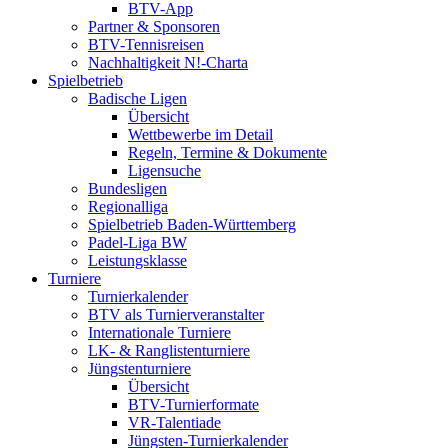
BTV-App
Partner & Sponsoren
BTV-Tennisreisen
Nachhaltigkeit N!-Charta
Spielbetrieb
Badische Ligen
Übersicht
Wettbewerbe im Detail
Regeln, Termine & Dokumente
Ligensuche
Bundesligen
Regionalliga
Spielbetrieb Baden-Württemberg
Padel-Liga BW
Leistungsklasse
Turniere
Turnierkalender
BTV als Turnierveranstalter
Internationale Turniere
LK- & Ranglistenturniere
Jüngstenturniere
Übersicht
BTV-Turnierformate
VR-Talentiade
Jüngsten-Turnierkalender