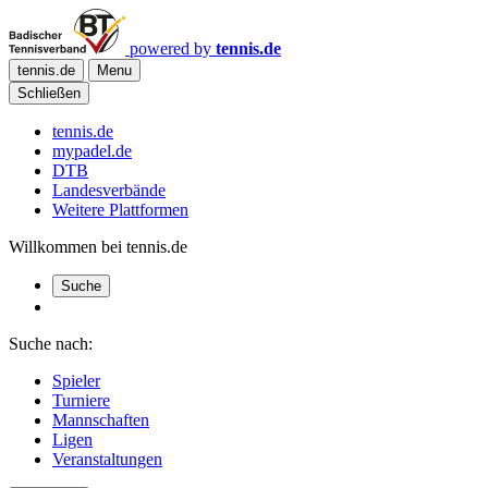
powered by
tennis.de
tennis.de
Menu
Schließen
tennis.de
mypadel.de
DTB
Landesverbände
Weitere Plattformen
Willkommen bei tennis.de
Suche
Suche nach:
Spieler
Turniere
Mannschaften
Ligen
Veranstaltungen