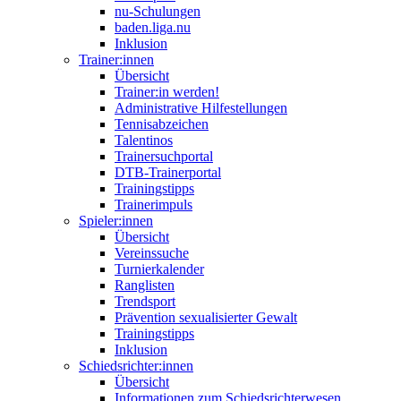
nu-Schulungen
baden.liga.nu
Inklusion
Trainer:innen
Übersicht
Trainer:in werden!
Administrative Hilfestellungen
Tennisabzeichen
Talentinos
Trainersuchportal
DTB-Trainerportal
Trainingstipps
Trainerimpuls
Spieler:innen
Übersicht
Vereinssuche
Turnierkalender
Ranglisten
Trendsport
Prävention sexualisierter Gewalt
Trainingstipps
Inklusion
Schiedsrichter:innen
Übersicht
Informationen zum Schiedsrichterwesen