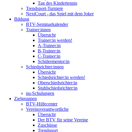
Tag des Kindertennis
Trendsport-Turniere
NextCourt - das Spiel mit dem Joker
Bildung
BTV-Seminarkalender
Trainer:innen
Übersicht
Trainer:in werden!
A-Trainer:in
B-Trainer:in
C-Trainer:in
Schülermentor:in
Schiedsrichter:innen
Übersicht
Schiedsrichter:in werden!
Oberschiedsrichter:in
Stuhlschiedsrichter:in
nu-Schulungen
Zielgruppen
BTV-Hilfecenter
Vereinsverantwortliche
Übersicht
Der BTV für seine Vereine
Zuschüsse
Trendsport