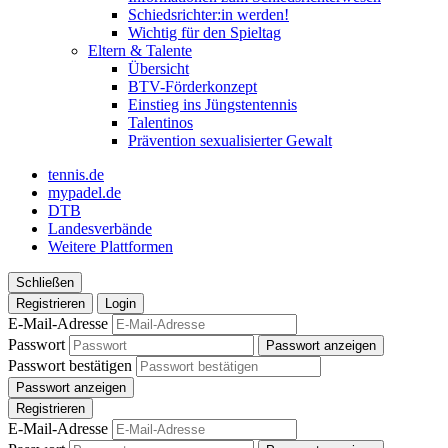
Schiedsrichter:in werden!
Wichtig für den Spieltag
Eltern & Talente
Übersicht
BTV-Förderkonzept
Einstieg ins Jüngstentennis
Talentinos
Prävention sexualisierter Gewalt
tennis.de
mypadel.de
DTB
Landesverbände
Weitere Plattformen
Schließen
Registrieren
Login
E-Mail-Adresse
Passwort
Passwort anzeigen
Passwort bestätigen
Passwort anzeigen
Registrieren
E-Mail-Adresse