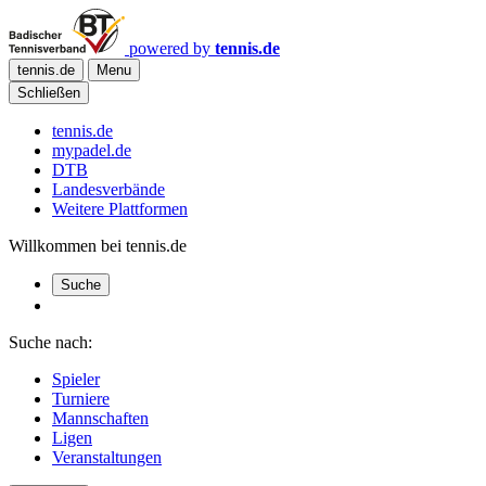
powered by
tennis.de
tennis.de
Menu
Schließen
tennis.de
mypadel.de
DTB
Landesverbände
Weitere Plattformen
Willkommen bei tennis.de
Suche
Suche nach:
Spieler
Turniere
Mannschaften
Ligen
Veranstaltungen