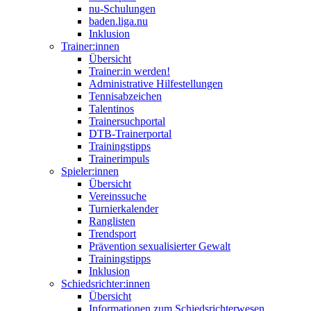
nu-Schulungen
baden.liga.nu
Inklusion
Trainer:innen
Übersicht
Trainer:in werden!
Administrative Hilfestellungen
Tennisabzeichen
Talentinos
Trainersuchportal
DTB-Trainerportal
Trainingstipps
Trainerimpuls
Spieler:innen
Übersicht
Vereinssuche
Turnierkalender
Ranglisten
Trendsport
Prävention sexualisierter Gewalt
Trainingstipps
Inklusion
Schiedsrichter:innen
Übersicht
Informationen zum Schiedsrichterwesen