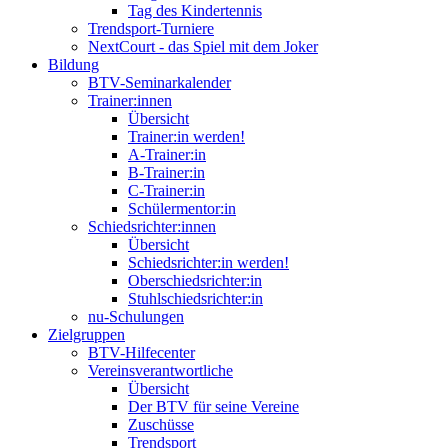
Tag des Kindertennis
Trendsport-Turniere
NextCourt - das Spiel mit dem Joker
Bildung
BTV-Seminarkalender
Trainer:innen
Übersicht
Trainer:in werden!
A-Trainer:in
B-Trainer:in
C-Trainer:in
Schülermentor:in
Schiedsrichter:innen
Übersicht
Schiedsrichter:in werden!
Oberschiedsrichter:in
Stuhlschiedsrichter:in
nu-Schulungen
Zielgruppen
BTV-Hilfecenter
Vereinsverantwortliche
Übersicht
Der BTV für seine Vereine
Zuschüsse
Trendsport