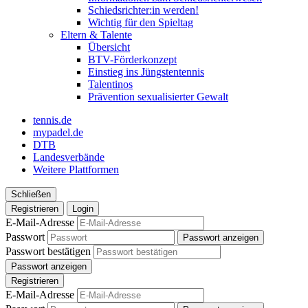
Schiedsrichter:in werden!
Wichtig für den Spieltag
Eltern & Talente
Übersicht
BTV-Förderkonzept
Einstieg ins Jüngstentennis
Talentinos
Prävention sexualisierter Gewalt
tennis.de
mypadel.de
DTB
Landesverbände
Weitere Plattformen
Schließen
Registrieren
Login
E-Mail-Adresse
Passwort
Passwort anzeigen
Passwort bestätigen
Passwort anzeigen
Registrieren
E-Mail-Adresse