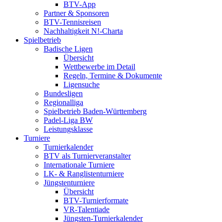
BTV-App
Partner & Sponsoren
BTV-Tennisreisen
Nachhaltigkeit N!-Charta
Spielbetrieb
Badische Ligen
Übersicht
Wettbewerbe im Detail
Regeln, Termine & Dokumente
Ligensuche
Bundesligen
Regionalliga
Spielbetrieb Baden-Württemberg
Padel-Liga BW
Leistungsklasse
Turniere
Turnierkalender
BTV als Turnierveranstalter
Internationale Turniere
LK- & Ranglistenturniere
Jüngstenturniere
Übersicht
BTV-Turnierformate
VR-Talentiade
Jüngsten-Turnierkalender