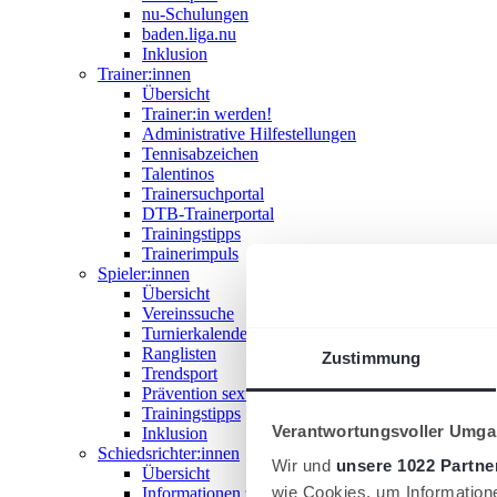
nu-Schulungen
baden.liga.nu
Inklusion
Trainer:innen
Übersicht
Trainer:in werden!
Administrative Hilfestellungen
Tennisabzeichen
Talentinos
Trainersuchportal
DTB-Trainerportal
Trainingstipps
Trainerimpuls
Spieler:innen
Übersicht
Vereinssuche
Turnierkalender
Ranglisten
Zustimmung
Trendsport
Prävention sexualisierter Gewalt
Trainingstipps
Verantwortungsvoller Umgan
Inklusion
Schiedsrichter:innen
Wir und
unsere 1022 Partne
Übersicht
wie Cookies, um Information
Informationen zum Schiedsrichterwesen