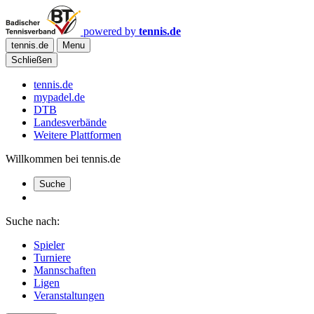
powered by
tennis.de
tennis.de
Menu
Schließen
tennis.de
mypadel.de
DTB
Landesverbände
Weitere Plattformen
Willkommen bei tennis.de
Suche
Suche nach:
Spieler
Turniere
Mannschaften
Ligen
Veranstaltungen