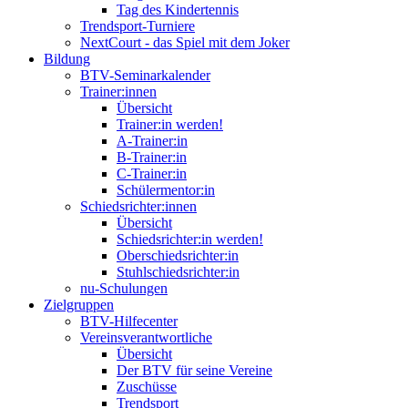
Tag des Kindertennis
Trendsport-Turniere
NextCourt - das Spiel mit dem Joker
Bildung
BTV-Seminarkalender
Trainer:innen
Übersicht
Trainer:in werden!
A-Trainer:in
B-Trainer:in
C-Trainer:in
Schülermentor:in
Schiedsrichter:innen
Übersicht
Schiedsrichter:in werden!
Oberschiedsrichter:in
Stuhlschiedsrichter:in
nu-Schulungen
Zielgruppen
BTV-Hilfecenter
Vereinsverantwortliche
Übersicht
Der BTV für seine Vereine
Zuschüsse
Trendsport