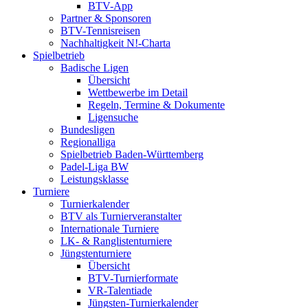
BTV-App
Partner & Sponsoren
BTV-Tennisreisen
Nachhaltigkeit N!-Charta
Spielbetrieb
Badische Ligen
Übersicht
Wettbewerbe im Detail
Regeln, Termine & Dokumente
Ligensuche
Bundesligen
Regionalliga
Spielbetrieb Baden-Württemberg
Padel-Liga BW
Leistungsklasse
Turniere
Turnierkalender
BTV als Turnierveranstalter
Internationale Turniere
LK- & Ranglistenturniere
Jüngstenturniere
Übersicht
BTV-Turnierformate
VR-Talentiade
Jüngsten-Turnierkalender