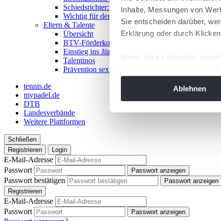
Schiedsrichter:in werden!
Inhalte, Messungen von Werb
Wichtig für den Spieltag
Sie entscheiden darüber, wer
Eltern & Talente
Erklärung oder durch Klicken
Übersicht
BTV-Förderkonzept
Einstieg ins Jüngstentennis
Wenn Sie es erlauben, würde
Talentinos
Prävention sexualisierter Gewalt
Informationen über Ih
Ihr Gerät durch aktiv
tennis.de
Ablehnen
mypadel.de
Erfahren Sie mehr darüber, w
DTB
Einzelheiten
fest.
Landesverbände
Weitere Plattformen
Wir verwenden Cookies, um I
Schließen
und die Zugriffe auf unsere 
Registrieren
Login
Website an unsere Partner fü
E-Mail-Adresse
möglicherweise mit weiteren
Passwort
Passwort anzeigen
der Dienste gesammelt habe
Passwort bestätigen
Passwort anzeigen
angepasst werden.
Registrieren
E-Mail-Adresse
Passwort
Passwort anzeigen