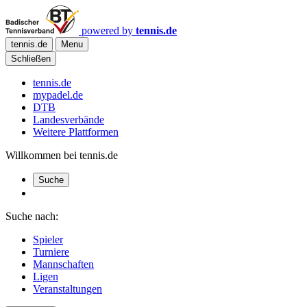
powered by
tennis.de
tennis.de
Menu
Schließen
tennis.de
mypadel.de
DTB
Landesverbände
Weitere Plattformen
Willkommen bei tennis.de
Suche
Suche nach:
Spieler
Turniere
Mannschaften
Ligen
Veranstaltungen