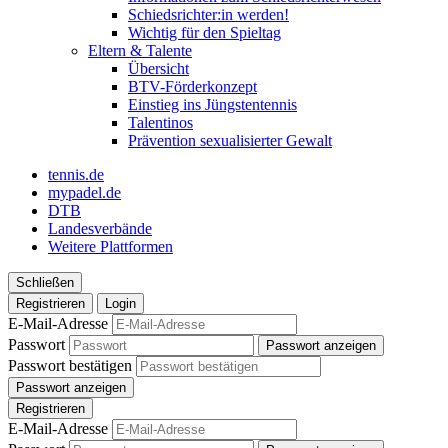
Schiedsrichter:in werden!
Wichtig für den Spieltag
Eltern & Talente
Übersicht
BTV-Förderkonzept
Einstieg ins Jüngstentennis
Talentinos
Prävention sexualisierter Gewalt
tennis.de
mypadel.de
DTB
Landesverbände
Weitere Plattformen
Schließen
Registrieren
Login
E-Mail-Adresse
Passwort
Passwort anzeigen
Passwort bestätigen
Passwort anzeigen
Registrieren
E-Mail-Adresse