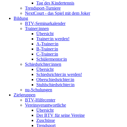
Tag des Kindertennis
Trendsport-Turniere
NextCourt - das Spiel mit dem Joker
Bildung
BTV-Seminarkalender
Trainer:innen
Übersicht
Trainer:in werden!
A-Trainer:in
B-Trainer:in
C-Trainer:in
Schülermentor:in
Schiedsrichter:innen
Übersicht
Schiedsrichter:in werden!
Oberschiedsrichter:in
Stuhlschiedsrichter:in
nu-Schulungen
Zielgruppen
BTV-Hilfecenter
Vereinsverantwortliche
Übersicht
Der BTV für seine Vereine
Zuschüsse
Trendsport