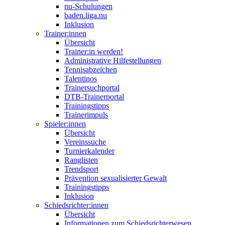
nu-Schulungen
baden.liga.nu
Inklusion
Trainer:innen
Übersicht
Trainer:in werden!
Administrative Hilfestellungen
Tennisabzeichen
Talentinos
Trainersuchportal
DTB-Trainerportal
Trainingstipps
Trainerimpuls
Spieler:innen
Übersicht
Vereinssuche
Turnierkalender
Ranglisten
Trendsport
Prävention sexualisierter Gewalt
Trainingstipps
Inklusion
Schiedsrichter:innen
Übersicht
Informationen zum Schiedsrichterwesen