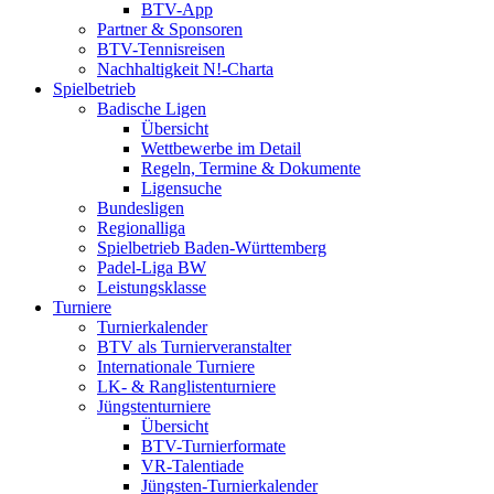
BTV-App
Partner & Sponsoren
BTV-Tennisreisen
Nachhaltigkeit N!-Charta
Spielbetrieb
Badische Ligen
Übersicht
Wettbewerbe im Detail
Regeln, Termine & Dokumente
Ligensuche
Bundesligen
Regionalliga
Spielbetrieb Baden-Württemberg
Padel-Liga BW
Leistungsklasse
Turniere
Turnierkalender
BTV als Turnierveranstalter
Internationale Turniere
LK- & Ranglistenturniere
Jüngstenturniere
Übersicht
BTV-Turnierformate
VR-Talentiade
Jüngsten-Turnierkalender