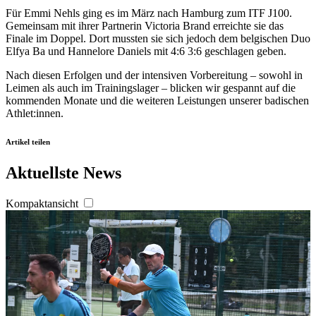
personalisieren, Funktionen für soziale Medien anbieten
Für Emmi Nehls ging es im März nach Hamburg zum ITF J100.
zu können und die Zugriffe auf unsere Website zu
Gemeinsam mit ihrer Partnerin Victoria Brand erreichte sie das
analysieren. Außerdem geben wir Informationen zu Ihrer
Finale im Doppel. Dort mussten sie sich jedoch dem belgischen Duo
Elfya Ba und Hannelore Daniels mit 4:6 3:6 geschlagen geben.
Verwendung unserer Website an unsere Partner für
soziale Medien, Werbung und Analysen weiter. Unsere
Nach diesen Erfolgen und der intensiven Vorbereitung – sowohl in
Partner führen diese Informationen möglicherweise mit
Leimen als auch im Trainingslager – blicken wir gespannt auf die
kommenden Monate und die weiteren Leistungen unserer badischen
weiteren Daten zusammen, die Sie ihnen bereitgestellt
Athlet:innen.
haben oder die sie im Rahmen Ihrer Nutzung der Dienste
gesammelt haben. Die
Cookie-Einstellungen
können
Artikel teilen
jederzeit über den Link im Footer aufgerufen und
Aktuellste News
angepasst werden.
Kompaktansicht