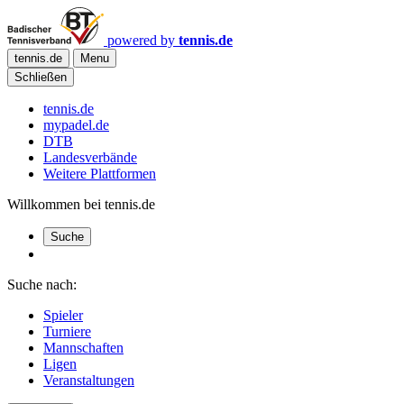
powered by
tennis.de
tennis.de
Menu
Schließen
tennis.de
mypadel.de
DTB
Landesverbände
Weitere Plattformen
Willkommen bei tennis.de
Suche
Suche nach:
Spieler
Turniere
Mannschaften
Ligen
Veranstaltungen