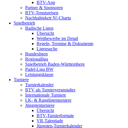
BTV-App
Partner & Sponsoren
BTV-Tennisreisen
Nachhaltigkeit N!-Charta
Spielbetrieb
Badische Ligen
Übersicht
Wettbewerbe im Detail
Regeln, Termine & Dokumente
Ligensuche
Bundesligen
Regionalliga
Spielbetrieb Baden-Württemberg
Padel-Liga BW
Leistungsklasse
Turniere
Turnierkalender
BTV als Turnierveranstalter
Internationale Turniere
LK- & Ranglistenturniere
Jüngstenturniere
Übersicht
BTV-Turnierformate
VR-Talentiade
Jüngsten-Turnierkalender