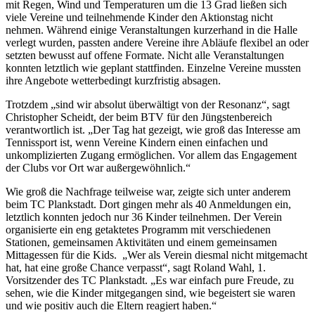
mit Regen, Wind und Temperaturen um die 13 Grad ließen sich
viele Vereine und teilnehmende Kinder den Aktionstag nicht
nehmen. Während einige Veranstaltungen kurzerhand in die Halle
verlegt wurden, passten andere Vereine ihre Abläufe flexibel an oder
setzten bewusst auf offene Formate. Nicht alle Veranstaltungen
konnten letztlich wie geplant stattfinden. Einzelne Vereine mussten
ihre Angebote wetterbedingt kurzfristig absagen.
Trotzdem „sind wir absolut überwältigt von der Resonanz“, sagt
Christopher Scheidt, der beim BTV für den Jüngstenbereich
verantwortlich ist. „Der Tag hat gezeigt, wie groß das Interesse am
Tennissport ist, wenn Vereine Kindern einen einfachen und
unkomplizierten Zugang ermöglichen. Vor allem das Engagement
der Clubs vor Ort war außergewöhnlich.“
Wie groß die Nachfrage teilweise war, zeigte sich unter anderem
beim TC Plankstadt. Dort gingen mehr als 40 Anmeldungen ein,
letztlich konnten jedoch nur 36 Kinder teilnehmen. Der Verein
organisierte ein eng getaktetes Programm mit verschiedenen
Stationen, gemeinsamen Aktivitäten und einem gemeinsamen
Mittagessen für die Kids. „Wer als Verein diesmal nicht mitgemacht
hat, hat eine große Chance verpasst“, sagt Roland Wahl, 1.
Vorsitzender des TC Plankstadt. „Es war einfach pure Freude, zu
sehen, wie die Kinder mitgegangen sind, wie begeistert sie waren
und wie positiv auch die Eltern reagiert haben.“