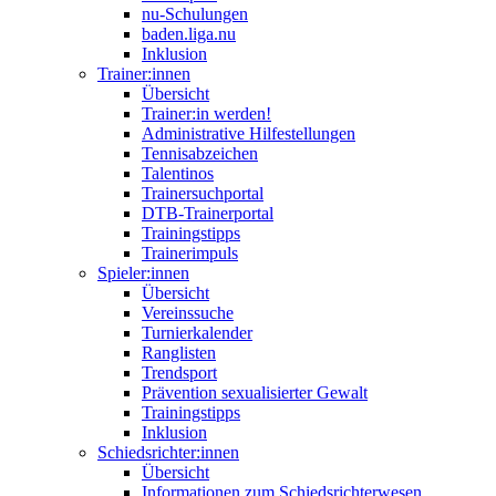
nu-Schulungen
baden.liga.nu
Inklusion
Trainer:innen
Übersicht
Trainer:in werden!
Administrative Hilfestellungen
Tennisabzeichen
Talentinos
Trainersuchportal
DTB-Trainerportal
Trainingstipps
Trainerimpuls
Spieler:innen
Übersicht
Vereinssuche
Turnierkalender
Ranglisten
Trendsport
Prävention sexualisierter Gewalt
Trainingstipps
Inklusion
Schiedsrichter:innen
Übersicht
Informationen zum Schiedsrichterwesen