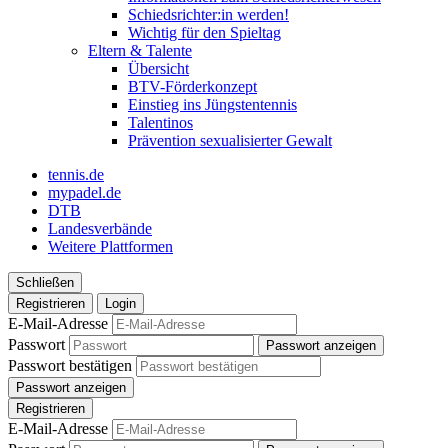
Schiedsrichter:in werden!
Wichtig für den Spieltag
Eltern & Talente
Übersicht
BTV-Förderkonzept
Einstieg ins Jüngstentennis
Talentinos
Prävention sexualisierter Gewalt
tennis.de
mypadel.de
DTB
Landesverbände
Weitere Plattformen
Schließen
Registrieren
Login
E-Mail-Adresse
Passwort
Passwort anzeigen
Passwort bestätigen
Passwort anzeigen
Registrieren
E-Mail-Adresse