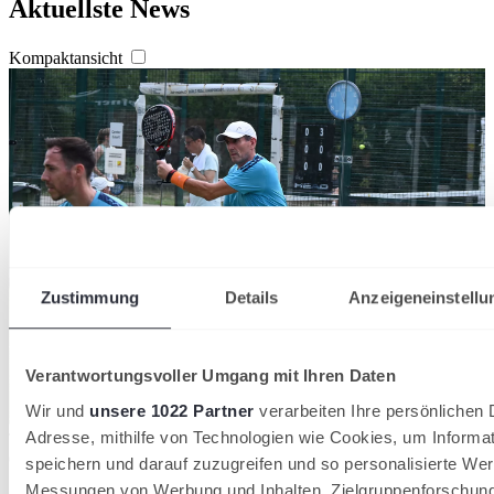
Aktuellste News
Kompaktansicht
Zustimmung
Details
Anzeigeneinstellu
Verantwortungsvoller Umgang mit Ihren Daten
Wir und
unsere 1022 Partner
verarbeiten Ihre persönlichen D
Adresse, mithilfe von Technologien wie Cookies, um Informa
Titel souverän gewonnen: Fabian Hoffmann (li.) und Ralf Braun
03/08/2026
speichern und darauf zuzugreifen und so personalisierte Wer
Messungen von Werbung und Inhalten, Zielgruppenforschun