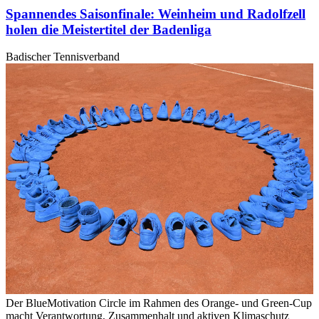
gesammelt haben. Die
Cookie-Einstellungen
können jederze
Spannendes Saisonfinale: Weinheim und Radolfzell
Footer aufgerufen und angepasst werden.
holen die Meistertitel der Badenliga
Badischer Tennisverband
Der BlueMotivation Circle im Rahmen des Orange- und Green-Cup
macht Verantwortung, Zusammenhalt und aktiven Klimaschutz