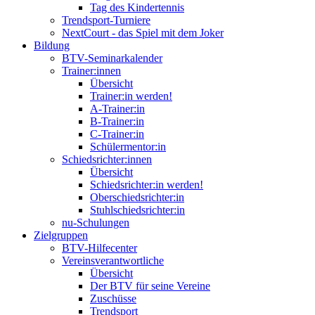
Tag des Kindertennis
Trendsport-Turniere
NextCourt - das Spiel mit dem Joker
Bildung
BTV-Seminarkalender
Trainer:innen
Übersicht
Trainer:in werden!
A-Trainer:in
B-Trainer:in
C-Trainer:in
Schülermentor:in
Schiedsrichter:innen
Übersicht
Schiedsrichter:in werden!
Oberschiedsrichter:in
Stuhlschiedsrichter:in
nu-Schulungen
Zielgruppen
BTV-Hilfecenter
Vereinsverantwortliche
Übersicht
Der BTV für seine Vereine
Zuschüsse
Trendsport