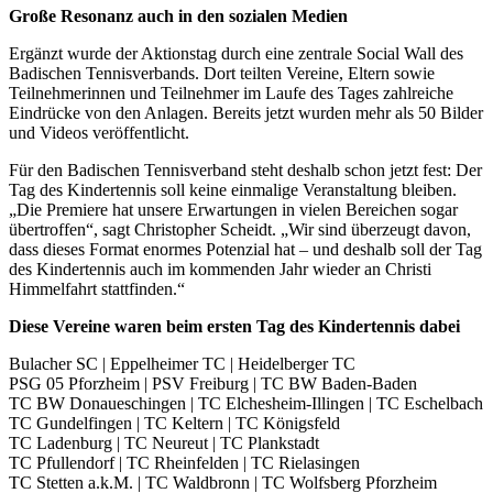
Große Resonanz auch in den sozialen Medien
Ergänzt wurde der Aktionstag durch eine zentrale Social Wall des
Badischen Tennisverbands. Dort teilten Vereine, Eltern sowie
Teilnehmerinnen und Teilnehmer im Laufe des Tages zahlreiche
Eindrücke von den Anlagen. Bereits jetzt wurden mehr als 50 Bilder
und Videos veröffentlicht.
Für den Badischen Tennisverband steht deshalb schon jetzt fest: Der
Tag des Kindertennis soll keine einmalige Veranstaltung bleiben.
„Die Premiere hat unsere Erwartungen in vielen Bereichen sogar
übertroffen“, sagt Christopher Scheidt. „Wir sind überzeugt davon,
dass dieses Format enormes Potenzial hat – und deshalb soll der Tag
des Kindertennis auch im kommenden Jahr wieder an Christi
Himmelfahrt stattfinden.“
Diese Vereine waren beim ersten Tag des Kindertennis dabei
Bulacher SC | Eppelheimer TC | Heidelberger TC
PSG 05 Pforzheim | PSV Freiburg | TC BW Baden-Baden
TC BW Donaueschingen | TC Elchesheim-Illingen | TC Eschelbach
TC Gundelfingen | TC Keltern | TC Königsfeld
TC Ladenburg | TC Neureut | TC Plankstadt
TC Pfullendorf | TC Rheinfelden | TC Rielasingen
TC Stetten a.k.M. | TC Waldbronn | TC Wolfsberg Pforzheim