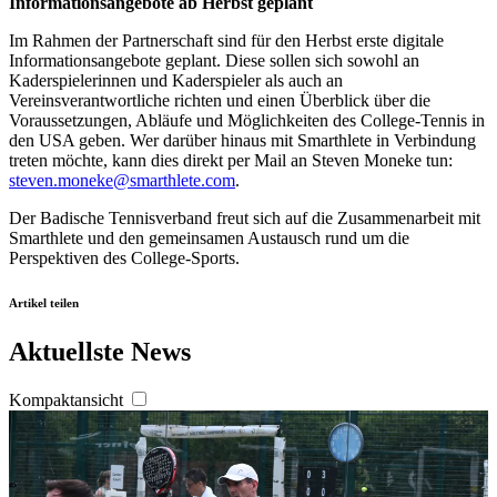
Informationsangebote ab Herbst geplant
Wir verwenden Cookies, um Inhalte und Anzeigen zu
Im Rahmen der Partnerschaft sind für den Herbst erste digitale
personalisieren, Funktionen für soziale Medien anbieten
Informationsangebote geplant. Diese sollen sich sowohl an
zu können und die Zugriffe auf unsere Website zu
Kaderspielerinnen und Kaderspieler als auch an
analysieren. Außerdem geben wir Informationen zu Ihrer
Vereinsverantwortliche richten und einen Überblick über die
Voraussetzungen, Abläufe und Möglichkeiten des College-Tennis in
Verwendung unserer Website an unsere Partner für
den USA geben. Wer darüber hinaus mit Smarthlete in Verbindung
soziale Medien, Werbung und Analysen weiter. Unsere
treten möchte, kann dies direkt per Mail an Steven Moneke tun:
Partner führen diese Informationen möglicherweise mit
steven.moneke@smarthlete.com
.
weiteren Daten zusammen, die Sie ihnen bereitgestellt
Der Badische Tennisverband freut sich auf die Zusammenarbeit mit
haben oder die sie im Rahmen Ihrer Nutzung der Dienste
Smarthlete und den gemeinsamen Austausch rund um die
gesammelt haben. Die
Cookie-Einstellungen
können
Perspektiven des College-Sports.
jederzeit über den Link im Footer aufgerufen und
Artikel teilen
angepasst werden.
Aktuellste News
Kompaktansicht