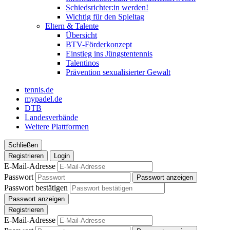
Schiedsrichter:in werden!
Wichtig für den Spieltag
Eltern & Talente
Übersicht
BTV-Förderkonzept
Einstieg ins Jüngstentennis
Talentinos
Prävention sexualisierter Gewalt
tennis.de
mypadel.de
DTB
Landesverbände
Weitere Plattformen
Schließen
Registrieren
Login
E-Mail-Adresse
Passwort
Passwort anzeigen
Passwort bestätigen
Passwort anzeigen
Registrieren
E-Mail-Adresse