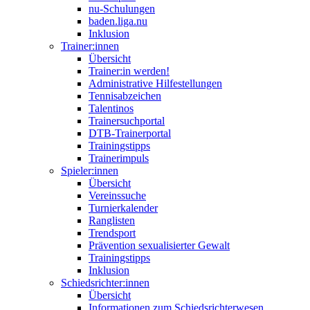
nu-Schulungen
baden.liga.nu
Inklusion
Trainer:innen
Übersicht
Trainer:in werden!
Administrative Hilfestellungen
Tennisabzeichen
Talentinos
Trainersuchportal
DTB-Trainerportal
Trainingstipps
Trainerimpuls
Spieler:innen
Übersicht
Vereinssuche
Turnierkalender
Ranglisten
Trendsport
Prävention sexualisierter Gewalt
Trainingstipps
Inklusion
Schiedsrichter:innen
Übersicht
Informationen zum Schiedsrichterwesen