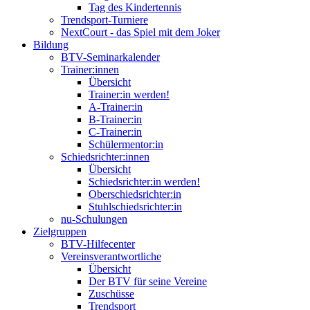
Tag des Kindertennis
Trendsport-Turniere
NextCourt - das Spiel mit dem Joker
Bildung
BTV-Seminarkalender
Trainer:innen
Übersicht
Trainer:in werden!
A-Trainer:in
B-Trainer:in
C-Trainer:in
Schülermentor:in
Schiedsrichter:innen
Übersicht
Schiedsrichter:in werden!
Oberschiedsrichter:in
Stuhlschiedsrichter:in
nu-Schulungen
Zielgruppen
BTV-Hilfecenter
Vereinsverantwortliche
Übersicht
Der BTV für seine Vereine
Zuschüsse
Trendsport