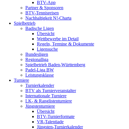
BTV-App
Partner & Sponsoren
BTV-Tennisreisen
Nachhaltigkeit N!-Charta
Spielbetrieb
Badische Ligen
Übersicht
Wettbewerbe im Detail
Regeln, Termine & Dokumente
Ligensuche
Bundesligen
Regionalliga
Spielbetrieb Baden-Württemberg
Padel-Liga BW
Leistungsklasse
Turniere
Turnierkalender
BTV als Turnierveranstalter
Internationale Turniere
LK- & Ranglistenturniere
Jüngstenturniere
Übersicht
BTV-Turnierformate
VR-Talentiade
Jüngsten-Turnierkalender