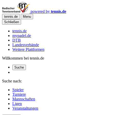
powered by
tennis.de
tennis.de
Menu
Schließen
tennis.de
mypadel.de
DTB
Landesverbände
Weitere Plattformen
Willkommen bei tennis.de
Suche
Suche nach:
Spieler
Turniere
Mannschaften
Ligen
Veranstaltungen