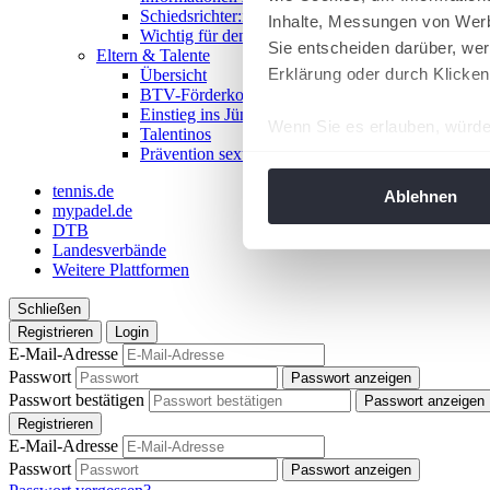
Schiedsrichter:in werden!
Inhalte, Messungen von Werb
Wichtig für den Spieltag
Sie entscheiden darüber, wer
Eltern & Talente
Erklärung oder durch Klicken
Übersicht
BTV-Förderkonzept
Einstieg ins Jüngstentennis
Wenn Sie es erlauben, würde
Talentinos
Prävention sexualisierter Gewalt
Informationen über Ih
Ihr Gerät durch aktiv
tennis.de
Ablehnen
mypadel.de
Erfahren Sie mehr darüber, w
DTB
Einzelheiten
fest.
Landesverbände
Weitere Plattformen
Wir verwenden Cookies, um I
Schließen
und die Zugriffe auf unsere 
Registrieren
Login
Website an unsere Partner fü
E-Mail-Adresse
möglicherweise mit weiteren
Passwort
Passwort anzeigen
der Dienste gesammelt habe
Passwort bestätigen
Passwort anzeigen
angepasst werden.
Registrieren
E-Mail-Adresse
Passwort
Passwort anzeigen