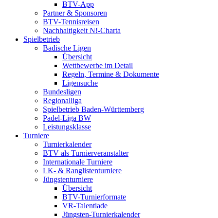
BTV-App
Partner & Sponsoren
BTV-Tennisreisen
Nachhaltigkeit N!-Charta
Spielbetrieb
Badische Ligen
Übersicht
Wettbewerbe im Detail
Regeln, Termine & Dokumente
Ligensuche
Bundesligen
Regionalliga
Spielbetrieb Baden-Württemberg
Padel-Liga BW
Leistungsklasse
Turniere
Turnierkalender
BTV als Turnierveranstalter
Internationale Turniere
LK- & Ranglistenturniere
Jüngstenturniere
Übersicht
BTV-Turnierformate
VR-Talentiade
Jüngsten-Turnierkalender