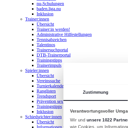
nu-Schulungen
baden.liga.nu
Inklusion
Trainer:innen
Übersicht
Trainer:in werden!
Administrative Hilfestellungen
Tennisabzeichen
Talentinos
Trainersuchportal
DTB-Trainerportal
Trainingstipps
Trainerimpuls
Spieler:innen
Übersicht
Vereinssuche
Turnierkalender
Ranglisten
Zustimmung
Trendsport
Prävention sexualisierter Gewalt
Trainingstipps
Verantwortungsvoller Umgan
Inklusion
Schiedsrichter:innen
Wir und
unsere 1022 Partne
Übersicht
wie Cookies, um Information
Informationen zum Schiedsrichterwesen