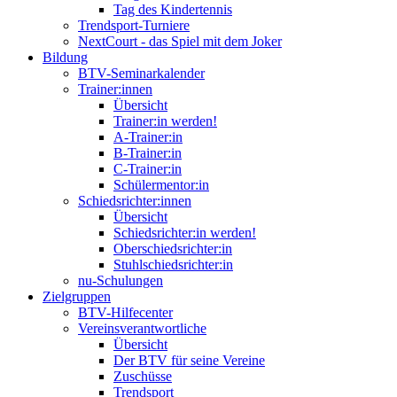
Tag des Kindertennis
Trendsport-Turniere
NextCourt - das Spiel mit dem Joker
Bildung
BTV-Seminarkalender
Trainer:innen
Übersicht
Trainer:in werden!
A-Trainer:in
B-Trainer:in
C-Trainer:in
Schülermentor:in
Schiedsrichter:innen
Übersicht
Schiedsrichter:in werden!
Oberschiedsrichter:in
Stuhlschiedsrichter:in
nu-Schulungen
Zielgruppen
BTV-Hilfecenter
Vereinsverantwortliche
Übersicht
Der BTV für seine Vereine
Zuschüsse
Trendsport