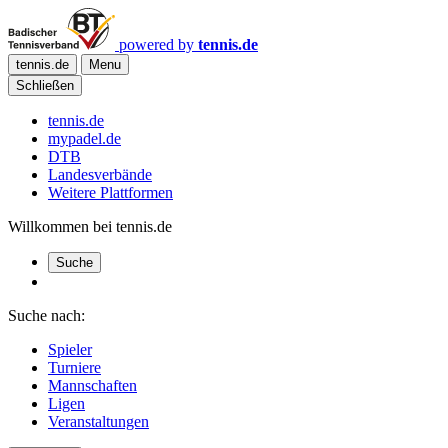
powered by
tennis.de
tennis.de
Menu
Schließen
tennis.de
mypadel.de
DTB
Landesverbände
Weitere Plattformen
Willkommen bei tennis.de
Suche
Suche nach:
Spieler
Turniere
Mannschaften
Ligen
Veranstaltungen