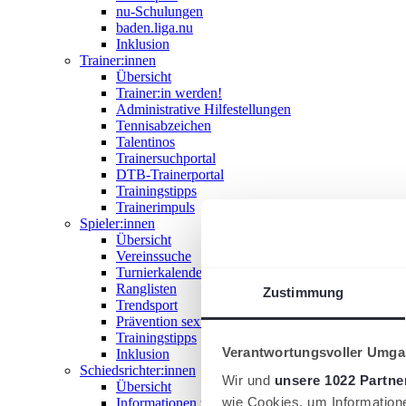
nu-Schulungen
baden.liga.nu
Inklusion
Trainer:innen
Übersicht
Trainer:in werden!
Administrative Hilfestellungen
Tennisabzeichen
Talentinos
Trainersuchportal
DTB-Trainerportal
Trainingstipps
Trainerimpuls
Spieler:innen
Übersicht
Vereinssuche
Turnierkalender
Ranglisten
Zustimmung
Trendsport
Prävention sexualisierter Gewalt
Trainingstipps
Verantwortungsvoller Umgan
Inklusion
Schiedsrichter:innen
Wir und
unsere 1022 Partne
Übersicht
wie Cookies, um Information
Informationen zum Schiedsrichterwesen