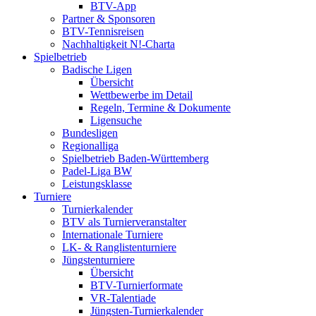
BTV-App
Partner & Sponsoren
BTV-Tennisreisen
Nachhaltigkeit N!-Charta
Spielbetrieb
Badische Ligen
Übersicht
Wettbewerbe im Detail
Regeln, Termine & Dokumente
Ligensuche
Bundesligen
Regionalliga
Spielbetrieb Baden-Württemberg
Padel-Liga BW
Leistungsklasse
Turniere
Turnierkalender
BTV als Turnierveranstalter
Internationale Turniere
LK- & Ranglistenturniere
Jüngstenturniere
Übersicht
BTV-Turnierformate
VR-Talentiade
Jüngsten-Turnierkalender