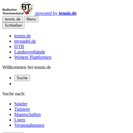
powered by
tennis.de
tennis.de
Menu
Schließen
tennis.de
mypadel.de
DTB
Landesverbände
Weitere Plattformen
Willkommen bei tennis.de
Suche
Suche nach:
Spieler
Turniere
Mannschaften
Ligen
Veranstaltungen