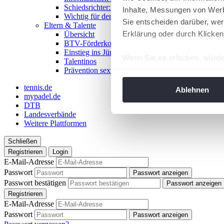
Schiedsrichter:in werden!
Inhalte, Messungen von Werb
Wichtig für den Spieltag
Sie entscheiden darüber, wer
Eltern & Talente
Erklärung oder durch Klicken
Übersicht
BTV-Förderkonzept
Einstieg ins Jüngstentennis
Wenn Sie es erlauben, würde
Talentinos
Prävention sexualisierter Gewalt
Informationen über Ih
Ihr Gerät durch aktiv
tennis.de
Ablehnen
mypadel.de
Erfahren Sie mehr darüber, w
DTB
Einzelheiten
fest.
Landesverbände
Weitere Plattformen
Wir verwenden Cookies, um I
Schließen
und die Zugriffe auf unsere 
Registrieren
Login
Website an unsere Partner fü
E-Mail-Adresse
möglicherweise mit weiteren
Passwort
Passwort anzeigen
der Dienste gesammelt habe
Passwort bestätigen
Passwort anzeigen
angepasst werden.
Registrieren
E-Mail-Adresse
Passwort
Passwort anzeigen