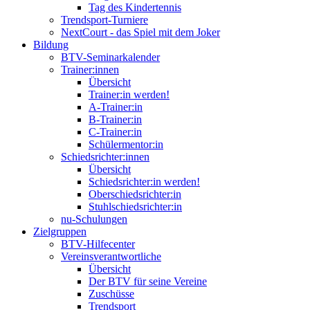
Tag des Kindertennis
Trendsport-Turniere
NextCourt - das Spiel mit dem Joker
Bildung
BTV-Seminarkalender
Trainer:innen
Übersicht
Trainer:in werden!
A-Trainer:in
B-Trainer:in
C-Trainer:in
Schülermentor:in
Schiedsrichter:innen
Übersicht
Schiedsrichter:in werden!
Oberschiedsrichter:in
Stuhlschiedsrichter:in
nu-Schulungen
Zielgruppen
BTV-Hilfecenter
Vereinsverantwortliche
Übersicht
Der BTV für seine Vereine
Zuschüsse
Trendsport