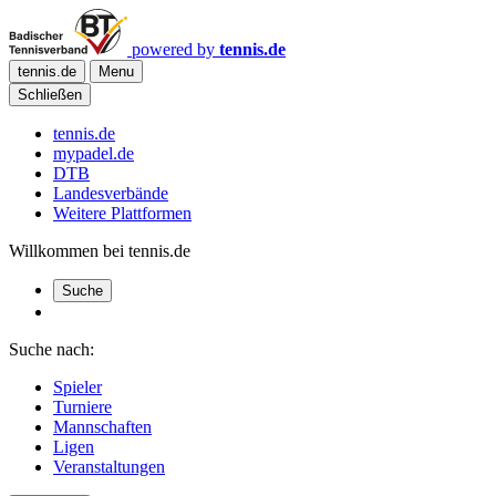
powered by
tennis.de
tennis.de
Menu
Schließen
tennis.de
mypadel.de
DTB
Landesverbände
Weitere Plattformen
Willkommen bei tennis.de
Suche
Suche nach:
Spieler
Turniere
Mannschaften
Ligen
Veranstaltungen