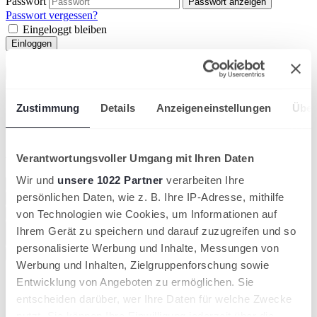
Passwort
Passwort anzeigen
Passwort vergessen?
Eingeloggt bleiben
Einloggen
Suche
Sucher
Vorschläge
Zustimmung
Details
Anzeigeneinstellungen
Über
Fragen & Antworten für Spieler:innen
Alles zu mybigpoint
Verantwortungsvoller Umgang mit Ihren Daten
Wir und
unsere 1022 Partner
verarbeiten Ihre
Was ist mybigpoint?
persönlichen Daten, wie z. B. Ihre IP-Adresse, mithilfe
Wer kann Mitglied bei mybigpoint werden?
Wie registriere ich mich?
von Technologien wie Cookies, um Informationen auf
Was sind die Unterschiede zwischen der Basis- und der
Ihrem Gerät zu speichern und darauf zuzugreifen und so
Premiumversion?
personalisierte Werbung und Inhalte, Messungen von
Wo finde ich weitere Informationen zu mybigpoint?
Werbung und Inhalten, Zielgruppenforschung sowie
Entwicklung von Angeboten zu ermöglichen. Sie
entscheiden darüber, wer Ihre Daten für welche Zwecke
nutzt. Sie können Ihre Einwilligung jederzeit über die