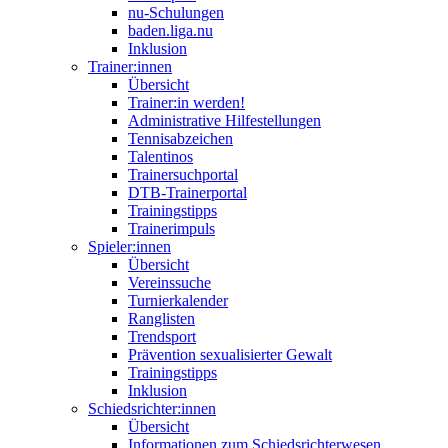
nu-Schulungen
baden.liga.nu
Inklusion
Trainer:innen
Übersicht
Trainer:in werden!
Administrative Hilfestellungen
Tennisabzeichen
Talentinos
Trainersuchportal
DTB-Trainerportal
Trainingstipps
Trainerimpuls
Spieler:innen
Übersicht
Vereinssuche
Turnierkalender
Ranglisten
Trendsport
Prävention sexualisierter Gewalt
Trainingstipps
Inklusion
Schiedsrichter:innen
Übersicht
Informationen zum Schiedsrichterwesen