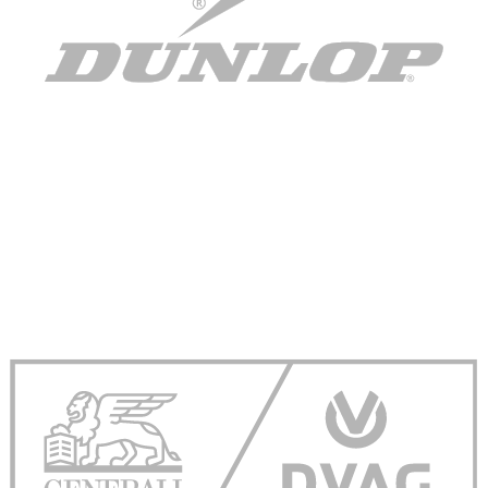
soziale Medien, Werbung und Analysen weiter. Unsere
Partner führen diese Informationen möglicherweise mit
weiteren Daten zusammen, die Sie ihnen bereitgestellt
haben oder die sie im Rahmen Ihrer Nutzung der Dienste
gesammelt haben. Die
Cookie-Einstellungen
können
jederzeit über den Link im Footer aufgerufen und
angepasst werden.