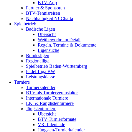
BTV-App
Partner & Sponsoren
BTV-Tennisreisen
Nachhaltigkeit N!-Charta
Spielbetrieb
Badische Ligen
Übersicht
Wettbewerbe im Detail
Regeln, Termine & Dokumente
Ligensuche
Bundesligen
Regionalliga
Spielbetrieb Baden-Württemberg
Padel-Liga BW
Leistungsklasse
Turniere
Turnierkalender
BTV als Turnierveranstalter
Internationale Turniere
LK- & Ranglistenturniere
Jüngstenturniere
Übersicht
BTV-Turnierformate
VR-Talentiade
Jüngsten-Turnierkalender