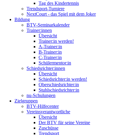
Tag des Kindertennis
Trendsport-Turniere
NextCourt - das Spiel mit dem Joker
Bildung
BTV-Seminarkalender
Trainer:innen
Übersicht
Trainer:in werden!
A-Trainer:in
B-Trainer:in
C-Trainer:in
Schülermentor:in
Schiedsrichter:innen
Übersicht
Schiedsrichter:in werden!
Oberschiedsrichter:in
Stuhlschiedsrichter:in
nu-Schulungen
Zielgruppen
BTV-Hilfecenter
Vereinsverantwortliche
Übersicht
Der BTV für seine Vereine
Zuschüsse
Trendsport