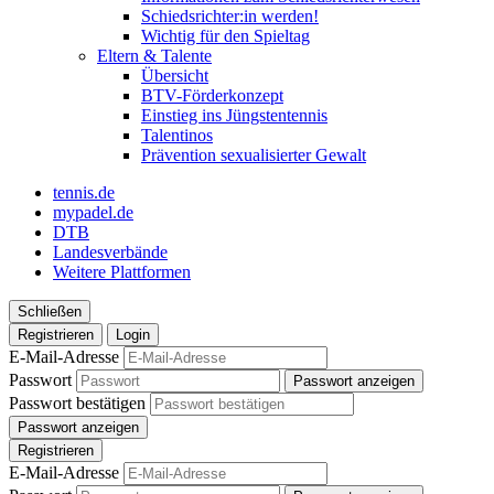
Schiedsrichter:in werden!
Wichtig für den Spieltag
Eltern & Talente
Übersicht
BTV-Förderkonzept
Einstieg ins Jüngstentennis
Talentinos
Prävention sexualisierter Gewalt
tennis.de
mypadel.de
DTB
Landesverbände
Weitere Plattformen
Schließen
Registrieren
Login
E-Mail-Adresse
Passwort
Passwort anzeigen
Passwort bestätigen
Passwort anzeigen
Registrieren
E-Mail-Adresse