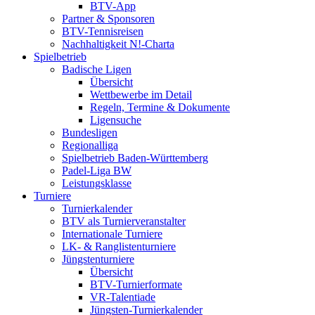
BTV-App
Partner & Sponsoren
BTV-Tennisreisen
Nachhaltigkeit N!-Charta
Spielbetrieb
Badische Ligen
Übersicht
Wettbewerbe im Detail
Regeln, Termine & Dokumente
Ligensuche
Bundesligen
Regionalliga
Spielbetrieb Baden-Württemberg
Padel-Liga BW
Leistungsklasse
Turniere
Turnierkalender
BTV als Turnierveranstalter
Internationale Turniere
LK- & Ranglistenturniere
Jüngstenturniere
Übersicht
BTV-Turnierformate
VR-Talentiade
Jüngsten-Turnierkalender