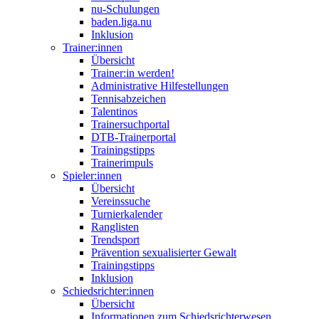
nu-Schulungen
baden.liga.nu
Inklusion
Trainer:innen
Übersicht
Trainer:in werden!
Administrative Hilfestellungen
Tennisabzeichen
Talentinos
Trainersuchportal
DTB-Trainerportal
Trainingstipps
Trainerimpuls
Spieler:innen
Übersicht
Vereinssuche
Turnierkalender
Ranglisten
Trendsport
Prävention sexualisierter Gewalt
Trainingstipps
Inklusion
Schiedsrichter:innen
Übersicht
Informationen zum Schiedsrichterwesen