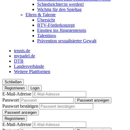
Schiedsrichter:in werden!
Wichtig für den Spieltag
Eltern & Talente
Übersicht
BTV-Förderkonzept
Einstieg ins Jüngstentennis
Talentinos
Prävention sexualisierter Gewalt
tennis.de
mypadel.de
DTB
Landesverbände
Weitere Plattformen
Schließen
Registrieren
Login
E-Mail-Adresse
Passwort
Passwort anzeigen
Passwort bestätigen
Passwort anzeigen
Registrieren
E-Mail-Adresse