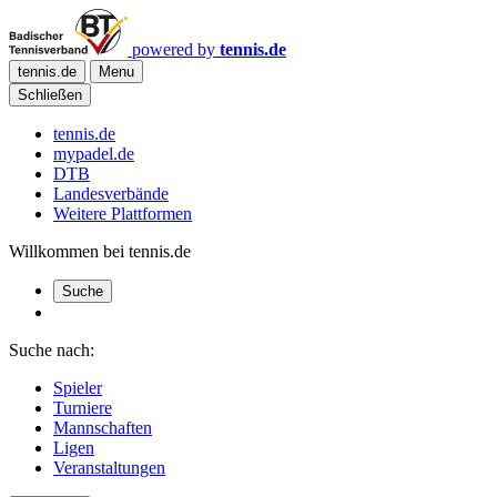
powered by
tennis.de
tennis.de
Menu
Schließen
tennis.de
mypadel.de
DTB
Landesverbände
Weitere Plattformen
Willkommen bei tennis.de
Suche
Suche nach:
Spieler
Turniere
Mannschaften
Ligen
Veranstaltungen