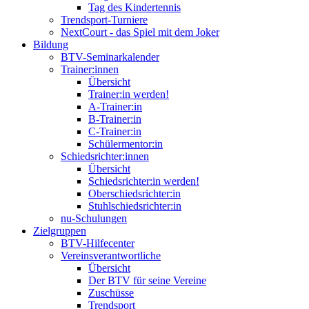
Tag des Kindertennis
Trendsport-Turniere
NextCourt - das Spiel mit dem Joker
Bildung
BTV-Seminarkalender
Trainer:innen
Übersicht
Trainer:in werden!
A-Trainer:in
B-Trainer:in
C-Trainer:in
Schülermentor:in
Schiedsrichter:innen
Übersicht
Schiedsrichter:in werden!
Oberschiedsrichter:in
Stuhlschiedsrichter:in
nu-Schulungen
Zielgruppen
BTV-Hilfecenter
Vereinsverantwortliche
Übersicht
Der BTV für seine Vereine
Zuschüsse
Trendsport