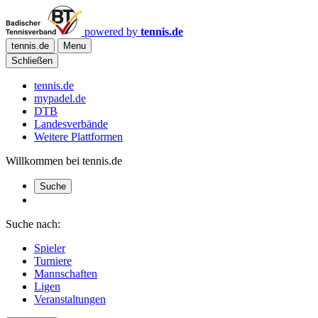
powered by
tennis.de
tennis.de
Menu
Schließen
tennis.de
mypadel.de
DTB
Landesverbände
Weitere Plattformen
Willkommen bei tennis.de
Suche
Suche nach:
Spieler
Turniere
Mannschaften
Ligen
Veranstaltungen