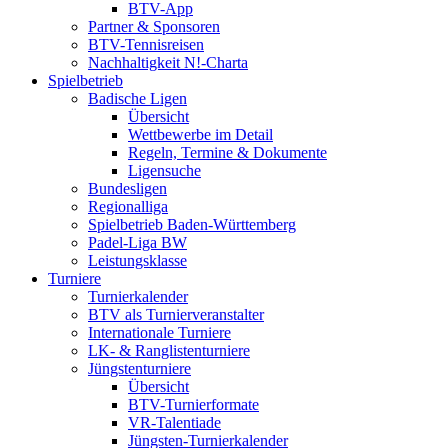
BTV-App
Partner & Sponsoren
BTV-Tennisreisen
Nachhaltigkeit N!-Charta
Spielbetrieb
Badische Ligen
Übersicht
Wettbewerbe im Detail
Regeln, Termine & Dokumente
Ligensuche
Bundesligen
Regionalliga
Spielbetrieb Baden-Württemberg
Padel-Liga BW
Leistungsklasse
Turniere
Turnierkalender
BTV als Turnierveranstalter
Internationale Turniere
LK- & Ranglistenturniere
Jüngstenturniere
Übersicht
BTV-Turnierformate
VR-Talentiade
Jüngsten-Turnierkalender