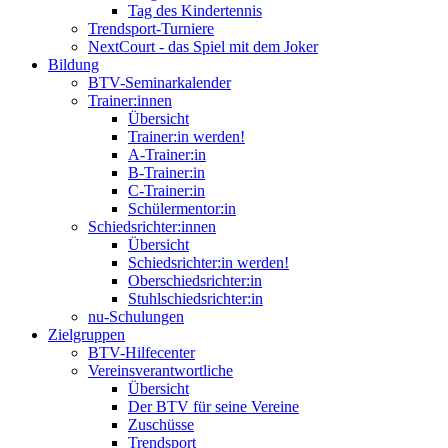
Tag des Kindertennis
Trendsport-Turniere
NextCourt - das Spiel mit dem Joker
Bildung
BTV-Seminarkalender
Trainer:innen
Übersicht
Trainer:in werden!
A-Trainer:in
B-Trainer:in
C-Trainer:in
Schülermentor:in
Schiedsrichter:innen
Übersicht
Schiedsrichter:in werden!
Oberschiedsrichter:in
Stuhlschiedsrichter:in
nu-Schulungen
Zielgruppen
BTV-Hilfecenter
Vereinsverantwortliche
Übersicht
Der BTV für seine Vereine
Zuschüsse
Trendsport