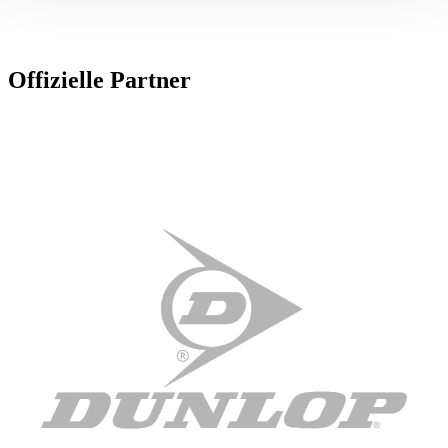
Abschnitt Einzelheiten
fest.
Wir verwenden Cookies, um Inhalte und Anzeigen zu
Offizielle Partner
personalisieren, Funktionen für soziale Medien anbieten
zu können und die Zugriffe auf unsere Website zu
analysieren. Außerdem geben wir Informationen zu Ihrer
Verwendung unserer Website an unsere Partner für
soziale Medien, Werbung und Analysen weiter. Unsere
Partner führen diese Informationen möglicherweise mit
weiteren Daten zusammen, die Sie ihnen bereitgestellt
haben oder die sie im Rahmen Ihrer Nutzung der Dienste
gesammelt haben. Die
Cookie-Einstellungen
können
jederzeit über den Link im Footer aufgerufen und
angepasst werden.