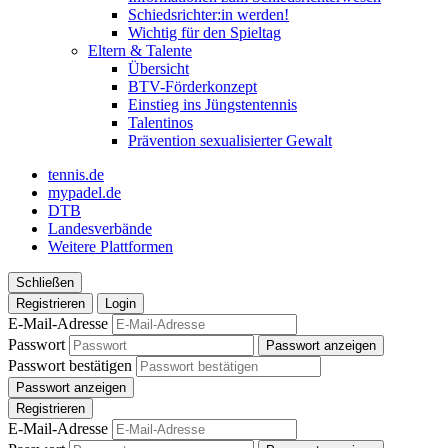
Schiedsrichter:in werden!
Wichtig für den Spieltag
Eltern & Talente
Übersicht
BTV-Förderkonzept
Einstieg ins Jüngstentennis
Talentinos
Prävention sexualisierter Gewalt
tennis.de
mypadel.de
DTB
Landesverbände
Weitere Plattformen
Schließen
Registrieren
Login
E-Mail-Adresse
Passwort
Passwort anzeigen
Passwort bestätigen
Passwort anzeigen
Registrieren
E-Mail-Adresse