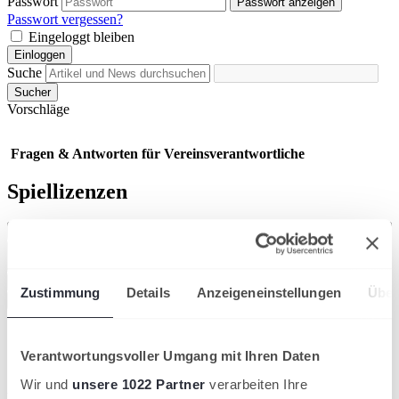
Passwort
Passwort anzeigen
Passwort vergessen?
Eingeloggt bleiben
Einloggen
Suche
Sucher
Vorschläge
Fragen & Antworten für Vereinsverantwortliche
Spiellizenzen
Sind Spiellizenz und ID-Nummer identisch?
Wie beantrage ich für eine:n Spieler:in eine neue Spiellizenz?
(Videotutorial)
Wann ist die Spiellizenzverwaltung geöffnet?
Zustimmung
Details
Anzeigeneinstellungen
Über
Wie lösche ich eine Spiellizenz?
Verantwortungsvoller Umgang mit Ihren Daten
Wir und
unsere 1022 Partner
verarbeiten Ihre