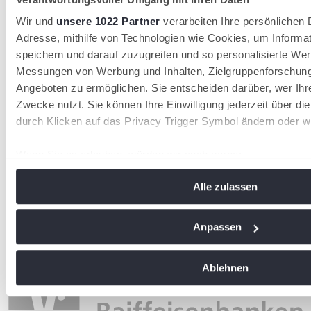
Wir und
unsere 1022 Partner
verarbeiten Ihre persönlichen D
Adresse, mithilfe von Technologien wie Cookies, um Informa
speichern und darauf zuzugreifen und so personalisierte Wer
Messungen von Werbung und Inhalten, Zielgruppenforschun
Angeboten zu ermöglichen. Sie entscheiden darüber, wer Ihr
Zwecke nutzt. Sie können Ihre Einwilligung jederzeit über di
durch Klicken auf das Privacy Trigger Symbol ändern oder w
wird in einer neuen Registerkarte geöffnet
Wenn Sie es erlauben, würden wir auch gerne:
Informationen über Ihre geografische Lage erfassen, 
Alle zulassen
Meter genau sein können
Ihr Gerät durch aktives Scannen nach bestimmten Me
identifizieren
Anpassen
Erfahren Sie mehr darüber, wie Ihre persönlichen Daten vera
Sie Ihre Präferenzen im
Abschnitt Einzelheiten
fest.
Ablehnen
Wir verwenden Cookies, um Inhalte und Anzeigen zu personal
soziale Medien anbieten zu können und die Zugriffe auf uns