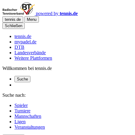
powered by
tennis.de
tennis.de
Menu
Schließen
tennis.de
mypadel.de
DTB
Landesverbände
Weitere Plattformen
Willkommen bei tennis.de
Suche
Suche nach:
Spieler
Turniere
Mannschaften
Ligen
Veranstaltungen