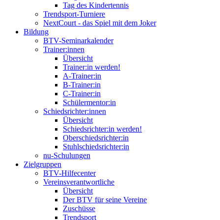
Tag des Kindertennis
Trendsport-Turniere
NextCourt - das Spiel mit dem Joker
Bildung
BTV-Seminarkalender
Trainer:innen
Übersicht
Trainer:in werden!
A-Trainer:in
B-Trainer:in
C-Trainer:in
Schülermentor:in
Schiedsrichter:innen
Übersicht
Schiedsrichter:in werden!
Oberschiedsrichter:in
Stuhlschiedsrichter:in
nu-Schulungen
Zielgruppen
BTV-Hilfecenter
Vereinsverantwortliche
Übersicht
Der BTV für seine Vereine
Zuschüsse
Trendsport