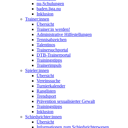
nu-Schulungen
baden.liga.nu
Inklusion
Trainer:innen
Übersicht
Trainer:in werden!
Administrative Hilfestellungen
Tennisabzeichen
Talentinos
Trainersuchportal
DTB-Trainerportal
Trainingstipps
Trainerimpuls
Spieler:innen
Übersicht
Vereinssuche
Turnierkalender
Ranglisten
Trendsport
Prävention sexualisierter Gewalt
Trainingstipps
Inklusion
Schiedsrichter:innen
Übersicht
Informationen zum Schiedsrichterwesen