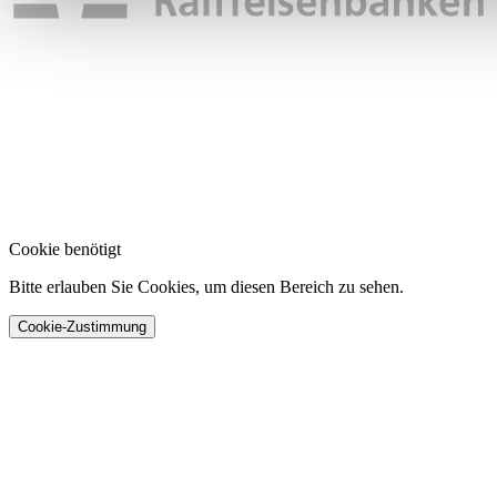
analysieren. Außerdem geben wir Informationen zu Ihrer Ve
an unsere Partner für soziale Medien, Werbung und Analysen
führen diese Informationen möglicherweise mit weiteren Da
ihnen bereitgestellt haben oder die sie im Rahmen Ihrer Nut
gesammelt haben. Die
Cookie-Einstellungen
können jederze
Footer aufgerufen und angepasst werden.
Cookie benötigt
Bitte erlauben Sie Cookies, um diesen Bereich zu sehen.
Cookie-Zustimmung