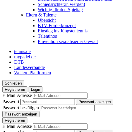
Schiedsrichter:in werden!
Wichtig für den Spieltag
Eltern & Talente
Übersicht
BTV-Förderkonzept
Einstieg ins Jüngstentennis
Talentinos
Prävention sexualisierter Gewalt
tennis.de
mypadel.de
DTB
Landesverbände
Weitere Plattformen
Schließen
Registrieren
Login
E-Mail-Adresse
Passwort
Passwort anzeigen
Passwort bestätigen
Passwort anzeigen
Registrieren
E-Mail-Adresse