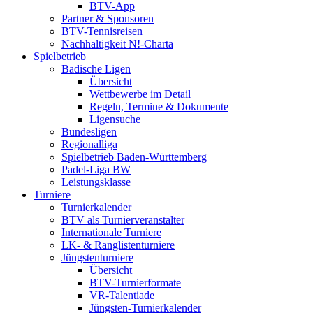
BTV-App
Partner & Sponsoren
BTV-Tennisreisen
Nachhaltigkeit N!-Charta
Spielbetrieb
Badische Ligen
Übersicht
Wettbewerbe im Detail
Regeln, Termine & Dokumente
Ligensuche
Bundesligen
Regionalliga
Spielbetrieb Baden-Württemberg
Padel-Liga BW
Leistungsklasse
Turniere
Turnierkalender
BTV als Turnierveranstalter
Internationale Turniere
LK- & Ranglistenturniere
Jüngstenturniere
Übersicht
BTV-Turnierformate
VR-Talentiade
Jüngsten-Turnierkalender