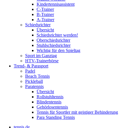
Kindertennisassistent
C-Trainer
B-Trainer
A-Trainer
Schiedsrichter
Übersicht
Schiedsrichter werden!
Oberschiedsrichter
Stuhlschiedsrichter
Wichtig für den Spieltag
Sport im Ganztag
HTV-Trainerbörse
Trend- & Parasport
Padel
Beach Tennis
Pickleball
Paratennis
Übersicht
Rollstuhltennis
Blindentennis
Gehörlosentennis
Tennis für Sportler mit geistiger Behinderung
Para Standing Tennis
tennis.de