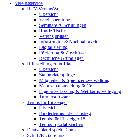
Vereinsservice
HTV-VereinsWelt
Übersicht
Vereinsberatung
Seminare & Schulungen
Runde Tische
Vereinsjubiläen
Infrastruktur & Nachhaltigkeit
Digitalisierung
Förderung & Zuschüsse
Rechtliche Grundlagen
Hilfestellung zu nuLiga
Übersicht
Stammdatenpflege
Mitglieder- & Spiellizenzverwaltung
Mannschaftsmeldung & Co.
Ergebniserfassung & Wettkampfverlegung
Turniersoftware
Tennis für Einsteiger
Übersicht
Kindertennis - der Einstieg
Tennis für Einsteiger 18+
Tennis-Sportabzeichen
Deutschland spielt Tennis
Schul-/KiGaTennis