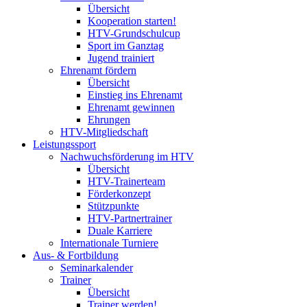
Übersicht
Kooperation starten!
HTV-Grundschulcup
Sport im Ganztag
Jugend trainiert
Ehrenamt fördern
Übersicht
Einstieg ins Ehrenamt
Ehrenamt gewinnen
Ehrungen
HTV-Mitgliedschaft
Leistungssport
Nachwuchsförderung im HTV
Übersicht
HTV-Trainerteam
Förderkonzept
Stützpunkte
HTV-Partnertrainer
Duale Karriere
Internationale Turniere
Aus- & Fortbildung
Seminarkalender
Trainer
Übersicht
Trainer werden!