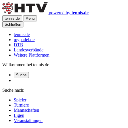
powered by
tennis.de
tennis.de
Menu
Schließen
tennis.de
mypadel.de
DTB
Landesverbände
Weitere Plattformen
Willkommen bei tennis.de
Suche
Suche nach:
Spieler
Turniere
Mannschaften
Ligen
Veranstaltungen