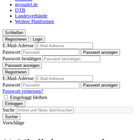
mypadel.de
DTB
Landesverbände
Weitere Plattformen
Schließen
Registrieren
Login
E-Mail-Adresse
Passwort
Passwort anzeigen
Passwort bestätigen
Passwort anzeigen
Registrieren
E-Mail-Adresse
Passwort
Passwort anzeigen
Passwort vergessen?
Eingeloggt bleiben
Einloggen
Suche
Sucher
Vorschläge