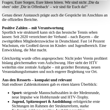
Fragen, Eure Sorgen, Eure Ideen hören. Wir sind nicht ‚Die da
bestimmten Merkmalen (Fingerprinting) identifizieren
oben‘ oder ‚Die in Offenbach‘ – wir sind für Euch da!“
Erfahren Sie mehr darüber, wie Ihre persönlichen Daten
Genau dieser Austausch prägte auch die Gespräche im Anschluss an
verarbeitet werden, und legen Sie Ihre Präferenzen im
die offiziellen Berichte.
Abschnitt Einzelheiten
fest.
Positive Zahlen – mit Verantwortung
Sportlich wie strukturell kann sich das hessische Tennis sehen
Wir verwenden Cookies, um Inhalte und Anzeigen zu
lassen: Seit 2020 verzeichnet der Verband – nach Bayern – die
personalisieren, Funktionen für soziale Medien anbieten
zweitgrößten Mitgliederzuwächse in Deutschland. Fast 14 Prozent
Wachstum, ein Großteil davon im Kinder- und Jugendbereich. Eine
zu können und die Zugriffe auf unsere Website zu
Entwicklung, die Mut macht.
analysieren. Außerdem geben wir Informationen zu Ihrer
Verwendung unserer Website an unsere Partner für
Gleichzeitig wurde offen angesprochen: Nicht jeder Verein profitiert
bislang gleichermaßen vom Aufschwung. Hier sieht der HTV
soziale Medien, Werbung und Analysen weiter. Unsere
weiterhin eine zentrale Aufgabe – mit gezielter Beratung, neuen
Partner führen diese Informationen möglicherweise mit
Veranstaltungsformaten und noch engerer Begleitung vor Ort.
weiteren Daten zusammen, die Sie ihnen bereitgestellt
Aus den Ressorts – kompakt und relevant
haben oder die sie im Rahmen Ihrer Nutzung der Dienste
Statt endloser Zahlenkolonnen gab es einen klaren Überblick:
gesammelt haben. Die
Cookie-Einstellungen
können
Sport:
steigende Mannschaftszahlen in der Medenrunde,
jederzeit über den Link im Footer aufgerufen und
neue Impulse wie Hobbyrunde und HTV-Trophy.
angepasst werden.
Jugend, Spitzensport & Ausbildung:
erfolgreiche erste
Sichtungen im Rahmen der Strukturreform, starke