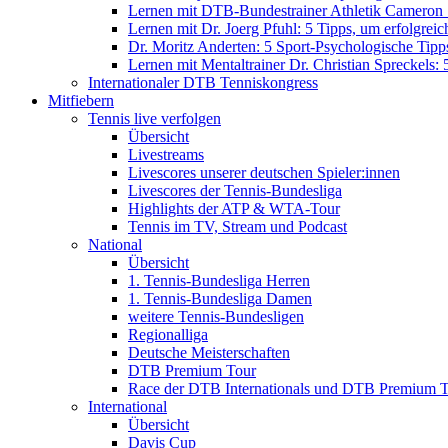
Lernen mit DTB-Bundestrainer Athletik Cameron Scu
Lernen mit Dr. Joerg Pfuhl: 5 Tipps, um erfolgreic
Dr. Moritz Anderten: 5 Sport-Psychologische Tipps 
Lernen mit Mentaltrainer Dr. Christian Spreckels: 
Internationaler DTB Tenniskongress
Mitfiebern
Tennis live verfolgen
Übersicht
Livestreams
Livescores unserer deutschen Spieler:innen
Livescores der Tennis-Bundesliga
Highlights der ATP & WTA-Tour
Tennis im TV, Stream und Podcast
National
Übersicht
1. Tennis-Bundesliga Herren
1. Tennis-Bundesliga Damen
weitere Tennis-Bundesligen
Regionalliga
Deutsche Meisterschaften
DTB Premium Tour
Race der DTB Internationals und DTB Premium 
International
Übersicht
Davis Cup