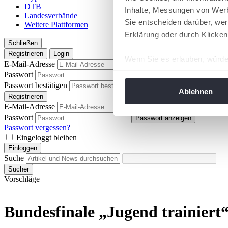
DTB
Inhalte, Messungen von Werb
Landesverbände
Sie entscheiden darüber, wer
Weitere Plattformen
Erklärung oder durch Klicken
Schließen
Registrieren
Login
Wenn Sie es erlauben, würde
E-Mail-Adresse
Informationen über Ih
Passwort
Passwort anzeigen
Ihr Gerät durch aktiv
Passwort bestätigen
Passwort anzeigen
Ablehnen
Registrieren
Erfahren Sie mehr darüber, w
E-Mail-Adresse
Einzelheiten
fest.
Passwort
Passwort anzeigen
Passwort vergessen?
Wir verwenden Cookies, um I
Eingeloggt bleiben
und die Zugriffe auf unsere 
Einloggen
Suche
Website an unsere Partner fü
Sucher
möglicherweise mit weiteren
Vorschläge
der Dienste gesammelt habe
angepasst werden.
Bundesfinale „Jugend trainiert