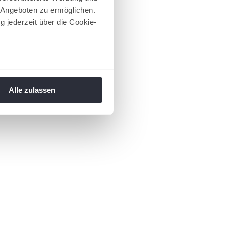
 Angeboten zu ermöglichen.
g jederzeit über die Cookie-
au sein können
zieren
Alle zulassen
hre Präferenzen im
Abschnitt
 Medien anbieten zu können
hrer Verwendung unserer
 führen diese Informationen
ie im Rahmen Ihrer Nutzung
 Footer aufgerufen und