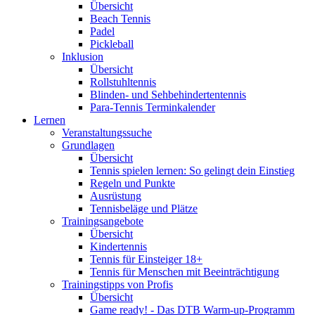
Übersicht
Beach Tennis
Padel
Pickleball
Inklusion
Übersicht
Rollstuhltennis
Blinden- und Sehbehindertentennis
Para-Tennis Terminkalender
Lernen
Veranstaltungssuche
Grundlagen
Übersicht
Tennis spielen lernen: So gelingt dein Einstieg
Regeln und Punkte
Ausrüstung
Tennisbeläge und Plätze
Trainingsangebote
Übersicht
Kindertennis
Tennis für Einsteiger 18+
Tennis für Menschen mit Beeinträchtigung
Trainingstipps von Profis
Übersicht
Game ready! - Das DTB Warm-up-Programm