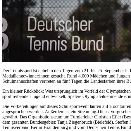
Der Tennissport ist dabei in den Tagen vom 21. bis 25. September in B
Medaillengewinner:innen gesucht. Rund 4.000 Mädchen und Jungen
Schulmannschaften vertreten an fünf Tagen die Landesfarben ihrer Bun
Ein kleiner Rückblick: Was ursprünglich im Vorfeld der Olympischen 
sporttreibenden Jugend entwickelt. Spätere Olympiateilnehmende erinn
Die Vorbereitungen auf dieses Schulsportevent laufen auf Hochtour
abgesprochen werden. Außerdem ist ein Streaming-Dienst vorgesehen, 
gewährt. Das Organisationsteam um Turnierleiter Christian Efler (B
dem gesamten Bundesgebiet: Tanja Ziegenbruch (Bielefeld), Steffen 
Tennisverband Berlin-Brandenburg und vom Deutschen Tennis Bund