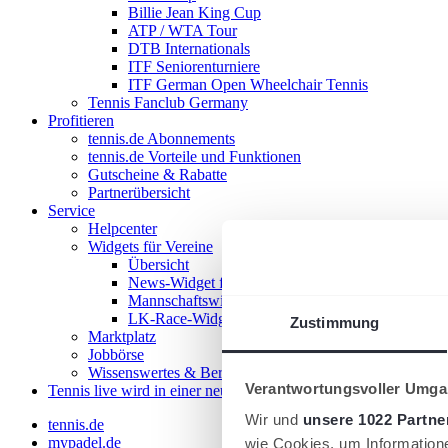
Billie Jean King Cup
ATP / WTA Tour
DTB Internationals
ITF Seniorenturniere
ITF German Open Wheelchair Tennis
Tennis Fanclub Germany
Profitieren
tennis.de Abonnements
tennis.de Vorteile und Funktionen
Gutscheine & Rabatte
Partnerübersicht
Service
Helpcenter
Widgets für Vereine
Übersicht
News-Widget für Vereine
Mannschaftswidget für Vereine
LK-Race-Widget für Vereine
Zustimmung
Marktplatz
Jobbörse
Wissenswertes & Beratung
Verantwortungsvoller Umgan
Tennis live
wird in einer neuen Registerkarte geöffnet
Wir und
unsere 1022 Partne
tennis.de
mypadel.de
wie Cookies, um Information