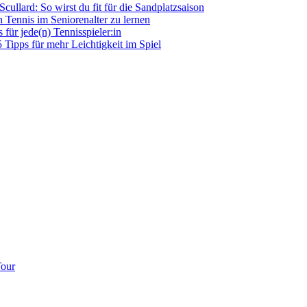
llard: So wirst du fit für die Sandplatzsaison
h Tennis im Seniorenalter zu lernen
für jede(n) Tennisspieler:in
5 Tipps für mehr Leichtigkeit im Spiel
Tour