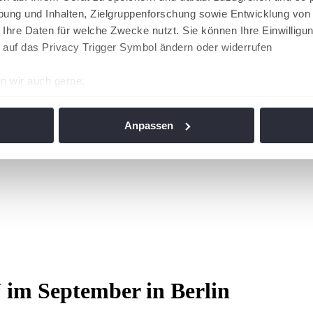
ung und Inhalten, Zielgruppenforschung sowie Entwicklung von
 Ihre Daten für welche Zwecke nutzt. Sie können Ihre Einwilligun
 auf das Privacy Trigger Symbol ändern oder widerrufen
n wir auch gerne:
re geografische Lage erfassen, welche bis auf einige Meter gen
es Scannen nach bestimmten Merkmalen (Fingerprinting) identifi
Anpassen
ie Ihre persönlichen Daten verarbeitet werden, und legen Sie I
nhalte und Anzeigen zu personalisieren, Funktionen für soziale
Website zu analysieren. Außerdem geben wir Informationen zu I
r soziale Medien, Werbung und Analysen weiter. Unsere Partner
 Daten zusammen, die Sie ihnen bereitgestellt haben oder die s
n. Die
Cookie-Einstellungen
können jederzeit über den Link im
“ im September in Berlin