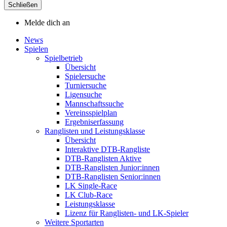
Schließen
Melde dich an
News
Spielen
Spielbetrieb
Übersicht
Spielersuche
Turniersuche
Ligensuche
Mannschaftssuche
Vereinsspielplan
Ergebniserfassung
Ranglisten und Leistungsklasse
Übersicht
Interaktive DTB-Rangliste
DTB-Ranglisten Aktive
DTB-Ranglisten Junior:innen
DTB-Ranglisten Senior:innen
LK Single-Race
LK Club-Race
Leistungsklasse
Lizenz für Ranglisten- und LK-Spieler
Weitere Sportarten