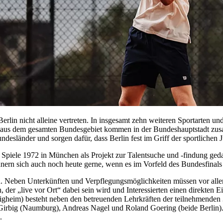
erlin nicht alleine vertreten. In insgesamt zehn weiteren Sportarten u
 aus dem gesamten Bundesgebiet kommen in der Bundeshauptstadt zu
desländer und sorgen dafür, dass Berlin fest im Griff der sportlichen 
Spiele 1972 in München als Projekt zur Talentsuche und -findung gedac
ern sich auch noch heute gerne, wenn es im Vorfeld des Bundesfinals h
en. Neben Unterkünften und Verpflegungsmöglichkeiten müssen vor all
der „live vor Ort“ dabei sein wird und Interessierten einen direkten 
esigheim) besteht neben den betreuenden Lehrkräften der teilnehmende
Girbig (Naumburg), Andreas Nagel und Roland Goering (beide Berlin).
.