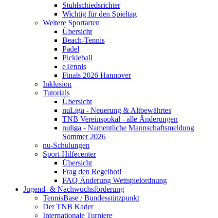
Stuhlschiedsrichter
Wichtig für den Spieltag
Weitere Sportarten
Übersicht
Beach-Tennis
Padel
Pickleball
eTennis
Finals 2026 Hannover
Inklusion
Tutorials
Übersicht
nuLiga - Neuerung & Altbewährtes
TNB Vereinspokal - alle Änderungen
nuliga - Namentliche Mannschaftsmeldung
Sommer 2026
nu-Schulungen
Sport-Hilfecenter
Übersicht
Frag den Regelbot!
FAQ Änderung Wettspielordnung
Jugend- & Nachwuchsförderung
TennisBase / Bundesstützpunkt
Der TNB Kader
Internationale Turniere