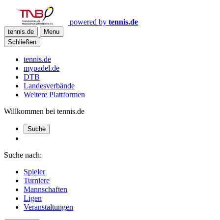
powered by
tennis.de
tennis.de
Menu
Schließen
tennis.de
mypadel.de
DTB
Landesverbände
Weitere Plattformen
Willkommen bei tennis.de
Suche
Suche nach:
Spieler
Turniere
Mannschaften
Ligen
Veranstaltungen