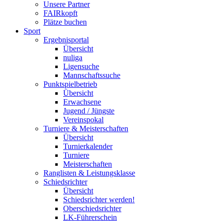
Unsere Partner
FAIRkopft
Plätze buchen
Sport
Ergebnisportal
Übersicht
nuliga
Ligensuche
Mannschaftssuche
Punktspielbetrieb
Übersicht
Erwachsene
Jugend / Jüngste
Vereinspokal
Turniere & Meisterschaften
Übersicht
Turnierkalender
Turniere
Meisterschaften
Ranglisten & Leistungsklasse
Schiedsrichter
Übersicht
Schiedsrichter werden!
Oberschiedsrichter
LK-Führerschein