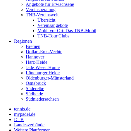
Angebote für Erwachsene
Vereinsberatung
TNB-Vereinswelt
Übersicht
Vereinsangebote
Mobil vor Ort: Das TNB-Mobil
TNB-Tour Clubs
Regionen
Bremen
Dollart-Ems-Vechte
Hannover
Harz-Heide
Jade-Weser-Hunte
Lüneburger Heide
Oldenburger-Münsterland
Osnabrück
Süderelbe
Südheide
Südniedersachsen
tennis.de
mypadel.de
DTB
Landesverbände
Weitere Plattformen