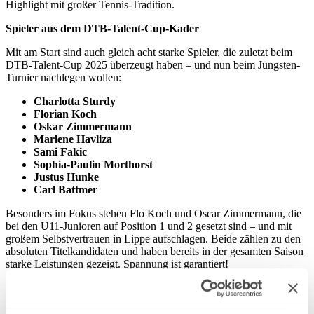
Highlight mit großer Tennis-Tradition.
Spieler aus dem DTB-Talent-Cup-Kader
Mit am Start sind auch gleich acht starke Spieler, die zuletzt beim
DTB-Talent-Cup 2025 überzeugt haben – und nun beim Jüngsten-
Turnier nachlegen wollen:
Charlotta Sturdy
Florian Koch
Oskar Zimmermann
Marlene Havliza
Sami Fakic
Sophia-Paulin Morthorst
Justus Hunke
Carl Battmer
Besonders im Fokus stehen Flo Koch und Oscar Zimmermann, die
bei den U11-Junioren auf Position 1 und 2 gesetzt sind – und mit
großem Selbstvertrauen in Lippe aufschlagen. Beide zählen zu den
absoluten Titelkandidaten und haben bereits in der gesamten Saison
starke Leistungen gezeigt. Spannung ist garantiert!
Weitere Top-Talente am Start
Ein Blick in die Meldelisten zeigt: In jeder Altersklasse gibt es