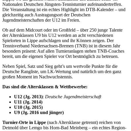
Nationalen Deutschen Jüngsten-Tennisturnier aufeinandertreffen.
Die Veranstaltung ist ein echtes Highlight im DTB-Kalender – und
gleichzeitig auch Austragungsort der Deutschen
Jugendmeisterschaften der U12 im Freien.
Ob auf dem Midcourt oder im Großfeld – über 250 junge Talente
der Altersklassen U9 bis U12 werden an acht verschiedenen
Spielorten in Lippe aufschlagen und ihr Können zeigen. Der
Tennisverband Niedersachsen-Bremen (TNB) ist in diesem Jahr
besonders präsent: Auf allen Turnieranlagen stehen TNB-Coaches
bereit, um die eigenen Spieler vor Ort bestmöglich zu betreuen.
Neben Spiel, Satz und Sieg geht’s um wertvolle Punkte für die
Deutsche Rangliste, um LK-Wertung und natürlich um den ganz
großen Moment im Nachwuchstennis.
Das sind die Altersklassen & Wettbewerbe:
U12 (Jg. 2013)
:
Deutsche Jugendmeisterschaft
U11 (Jg. 2014)
U10 (Jg. 2015)
U9 (Jg. 2016 und jünger)
Turnier-Orte in Lippe
(nach Altersklasse getrennt) reichen von
Detmold über Lemgo bis Horn-Bad Meinberg – ein echtes Region-