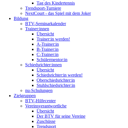
Tag des Kindertennis
Trendsport-Turniere
NextCourt - das Spiel mit dem Joker
Bildung
BTV-Seminarkalender
Trainer:innen
Übersicht
Trainer:in werden!
A-Trainer:in
B-Trainer:in
C-Trainer:in
Schülermentor:in
Schiedsrichter:innen
Übersicht
Schiedsrichter:in werden!
Oberschiedsrichter:in
Stuhlschiedsrichter:in
nu-Schulungen
Zielgruppen
BTV-Hilfecenter
Vereinsverantwortliche
Übersicht
Der BTV für seine Vereine
Zuschüsse
Trendsport