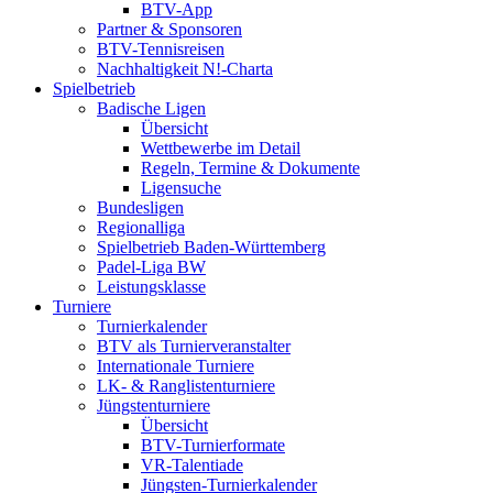
BTV-App
Partner & Sponsoren
BTV-Tennisreisen
Nachhaltigkeit N!-Charta
Spielbetrieb
Badische Ligen
Übersicht
Wettbewerbe im Detail
Regeln, Termine & Dokumente
Ligensuche
Bundesligen
Regionalliga
Spielbetrieb Baden-Württemberg
Padel-Liga BW
Leistungsklasse
Turniere
Turnierkalender
BTV als Turnierveranstalter
Internationale Turniere
LK- & Ranglistenturniere
Jüngstenturniere
Übersicht
BTV-Turnierformate
VR-Talentiade
Jüngsten-Turnierkalender