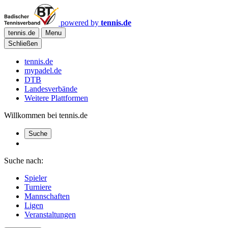
powered by
tennis.de
tennis.de
Menu
Schließen
tennis.de
mypadel.de
DTB
Landesverbände
Weitere Plattformen
Willkommen bei tennis.de
Suche
Suche nach:
Spieler
Turniere
Mannschaften
Ligen
Veranstaltungen