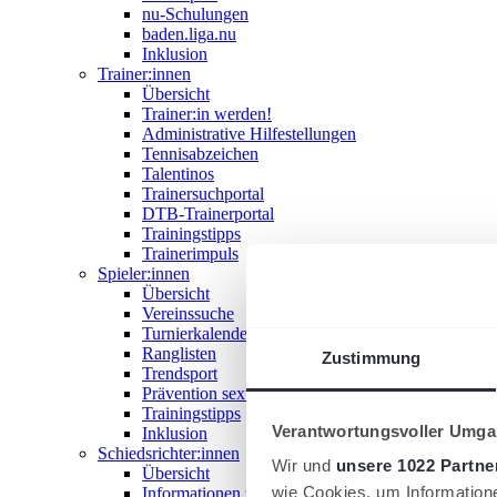
nu-Schulungen
baden.liga.nu
Inklusion
Trainer:innen
Übersicht
Trainer:in werden!
Administrative Hilfestellungen
Tennisabzeichen
Talentinos
Trainersuchportal
DTB-Trainerportal
Trainingstipps
Trainerimpuls
Spieler:innen
Übersicht
Vereinssuche
Turnierkalender
Ranglisten
Zustimmung
Trendsport
Prävention sexualisierter Gewalt
Trainingstipps
Verantwortungsvoller Umgan
Inklusion
Schiedsrichter:innen
Wir und
unsere 1022 Partne
Übersicht
wie Cookies, um Information
Informationen zum Schiedsrichterwesen