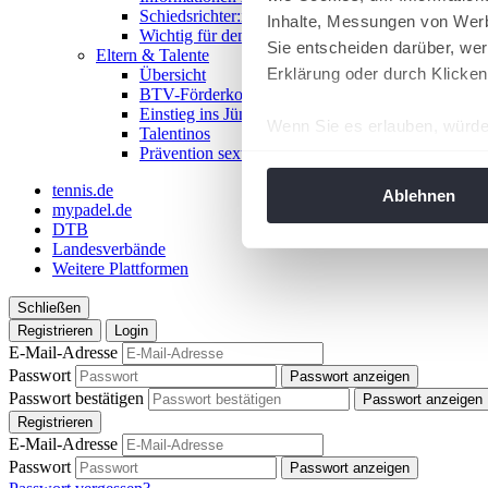
Schiedsrichter:in werden!
Inhalte, Messungen von Werb
Wichtig für den Spieltag
Sie entscheiden darüber, wer
Eltern & Talente
Erklärung oder durch Klicken
Übersicht
BTV-Förderkonzept
Einstieg ins Jüngstentennis
Wenn Sie es erlauben, würde
Talentinos
Prävention sexualisierter Gewalt
Informationen über Ih
Ihr Gerät durch aktiv
tennis.de
Ablehnen
mypadel.de
Erfahren Sie mehr darüber, w
DTB
Einzelheiten
fest.
Landesverbände
Weitere Plattformen
Wir verwenden Cookies, um I
Schließen
und die Zugriffe auf unsere 
Registrieren
Login
Website an unsere Partner fü
E-Mail-Adresse
möglicherweise mit weiteren
Passwort
Passwort anzeigen
der Dienste gesammelt habe
Passwort bestätigen
Passwort anzeigen
angepasst werden.
Registrieren
E-Mail-Adresse
Passwort
Passwort anzeigen