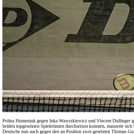
Polina Humeniuk gegen Inka Wawrzkiewicz und Vincent Dullinger gege
beiden topgesetzten Spielerinnen durchsetzen konnten, mauserte sich 
Deutsche nun auch gegen den an Position zwei gesetzten Thomas Gun