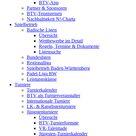
BTV-App
Partner & Sponsoren
BTV-Tennisreisen
Nachhaltigkeit N!-Charta
Spielbetrieb
Badische Ligen
Übersicht
Wettbewerbe im Detail
Regeln, Termine & Dokumente
Ligensuche
Bundesligen
Regionalliga
Spielbetrieb Baden-Württemberg
Padel-Liga BW
Leistungsklasse
Turniere
Turnierkalender
BTV als Turnierveranstalter
Internationale Turniere
LK- & Ranglistenturniere
Jüngstenturniere
Übersicht
BTV-Turnierformate
VR-Talentiade
Jüngsten-Turnierkalender