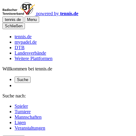
powered by
tennis.de
tennis.de
Menu
Schließen
tennis.de
mypadel.de
DTB
Landesverbände
Weitere Plattformen
Willkommen bei tennis.de
Suche
Suche nach:
Spieler
Turniere
Mannschaften
Ligen
Veranstaltungen