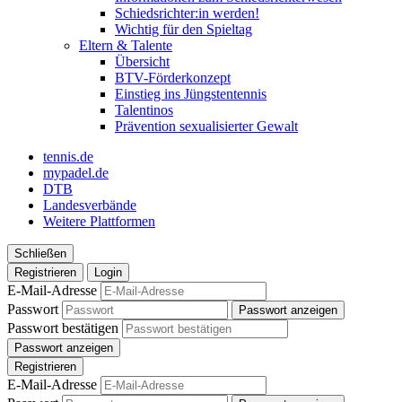
Schiedsrichter:in werden!
Wichtig für den Spieltag
Eltern & Talente
Übersicht
BTV-Förderkonzept
Einstieg ins Jüngstentennis
Talentinos
Prävention sexualisierter Gewalt
tennis.de
mypadel.de
DTB
Landesverbände
Weitere Plattformen
Schließen
Registrieren
Login
E-Mail-Adresse
Passwort
Passwort anzeigen
Passwort bestätigen
Passwort anzeigen
Registrieren
E-Mail-Adresse