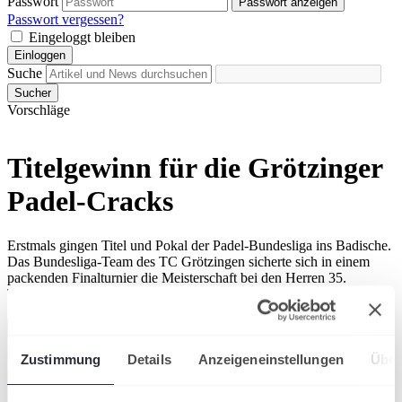
Passwort
Passwort anzeigen
Passwort vergessen?
Eingeloggt bleiben
Einloggen
Suche
Sucher
Vorschläge
Titelgewinn für die Grötzinger
Padel-Cracks
Erstmals gingen Titel und Pokal der Padel-Bundesliga ins Badische.
Das Bundesliga-Team des TC Grötzingen sicherte sich in einem
packenden Finalturnier die Meisterschaft bei den Herren 35.
Trendsport
Badischer Tennisverband
Zustimmung
Details
Anzeigeneinstellungen
Über