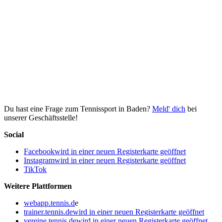
Du hast eine Frage zum Tennissport in Baden?
Meld' dich
bei
unserer Geschäftsstelle!
Social
Facebook
wird in einer neuen Registerkarte geöffnet
Instagram
wird in einer neuen Registerkarte geöffnet
TikTok
Weitere Plattformen
webapp.tennis.d
e
trainer.tennis.de
wird in einer neuen Registerkarte geöffnet
vereine.tennis.de
wird in einer neuen Registerkarte geöffnet