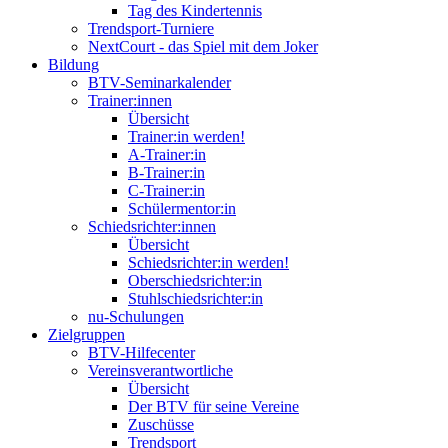
Tag des Kindertennis
Trendsport-Turniere
NextCourt - das Spiel mit dem Joker
Bildung
BTV-Seminarkalender
Trainer:innen
Übersicht
Trainer:in werden!
A-Trainer:in
B-Trainer:in
C-Trainer:in
Schülermentor:in
Schiedsrichter:innen
Übersicht
Schiedsrichter:in werden!
Oberschiedsrichter:in
Stuhlschiedsrichter:in
nu-Schulungen
Zielgruppen
BTV-Hilfecenter
Vereinsverantwortliche
Übersicht
Der BTV für seine Vereine
Zuschüsse
Trendsport