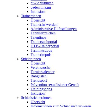
nu-Schulungen
baden.liga.nu
Inklusion
Trainer:innen
Übersicht
Trainer:in werden!
Administrative Hilfestellungen
Tennisabzeichen
Talentinos
Trainersuchportal
DTB-Trainerportal
Trainingstipps
Trainerimpuls
Spieler:innen
Übersicht
Vereinssuche
Turnierkalender
Ranglisten
Trendsport
Prävention sexualisierter Gewalt
Trainingstipps
Inklusion
Schiedsrichter:innen
Übersicht
Informationen zum Schiedsrichterwesen