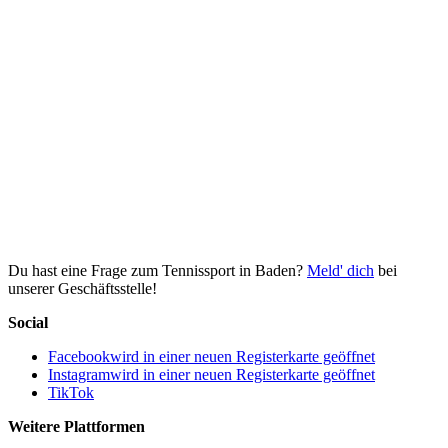
Du hast eine Frage zum Tennissport in Baden?
Meld' dich
bei
unserer Geschäftsstelle!
Social
Facebook
wird in einer neuen Registerkarte geöffnet
Instagram
wird in einer neuen Registerkarte geöffnet
TikTok
Weitere Plattformen