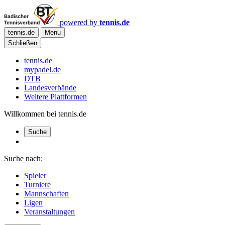
powered by
tennis.de
tennis.de
Menu
Schließen
tennis.de
mypadel.de
DTB
Landesverbände
Weitere Plattformen
Willkommen bei tennis.de
Suche
Suche nach:
Spieler
Turniere
Mannschaften
Ligen
Veranstaltungen