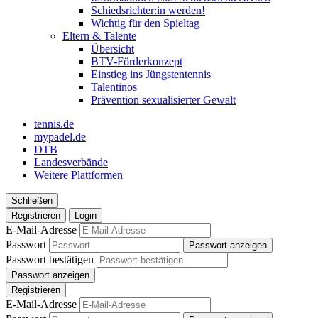
Schiedsrichter:in werden!
Wichtig für den Spieltag
Eltern & Talente
Übersicht
BTV-Förderkonzept
Einstieg ins Jüngstentennis
Talentinos
Prävention sexualisierter Gewalt
tennis.de
mypadel.de
DTB
Landesverbände
Weitere Plattformen
Schließen
Registrieren
Login
E-Mail-Adresse
Passwort
Passwort anzeigen
Passwort bestätigen
Passwort anzeigen
Registrieren
E-Mail-Adresse