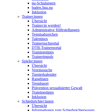
nu-Schulungen
baden.liga.nu
Inklusion
Trainer:innen
Übersicht
Trainer:in werden!
Administrative Hilfestellungen
Tennisabzeichen
Talentinos
Trainersuchportal
DTB-Trainerportal
Trainingstipps
Trainerimpuls
Spieler:innen
Übersicht
Vereinssuche
Turnierkalender
Ranglisten
Trendsport
Prävention sexualisierter Gewalt
Trainingstipps
Inklusion
Schiedsrichter:innen
Übersicht
Informationen zum Schiedsrichterwesen