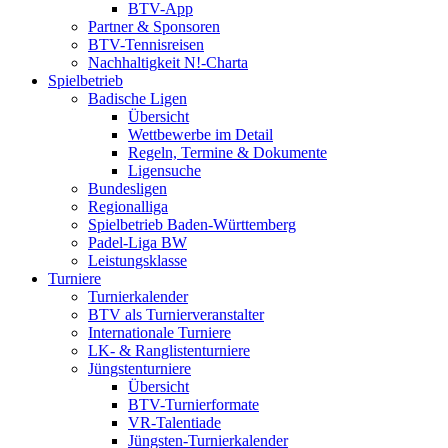
BTV-App
Partner & Sponsoren
BTV-Tennisreisen
Nachhaltigkeit N!-Charta
Spielbetrieb
Badische Ligen
Übersicht
Wettbewerbe im Detail
Regeln, Termine & Dokumente
Ligensuche
Bundesligen
Regionalliga
Spielbetrieb Baden-Württemberg
Padel-Liga BW
Leistungsklasse
Turniere
Turnierkalender
BTV als Turnierveranstalter
Internationale Turniere
LK- & Ranglistenturniere
Jüngstenturniere
Übersicht
BTV-Turnierformate
VR-Talentiade
Jüngsten-Turnierkalender