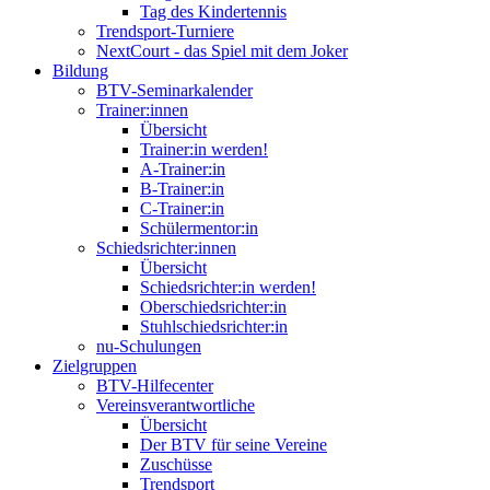
Tag des Kindertennis
Trendsport-Turniere
NextCourt - das Spiel mit dem Joker
Bildung
BTV-Seminarkalender
Trainer:innen
Übersicht
Trainer:in werden!
A-Trainer:in
B-Trainer:in
C-Trainer:in
Schülermentor:in
Schiedsrichter:innen
Übersicht
Schiedsrichter:in werden!
Oberschiedsrichter:in
Stuhlschiedsrichter:in
nu-Schulungen
Zielgruppen
BTV-Hilfecenter
Vereinsverantwortliche
Übersicht
Der BTV für seine Vereine
Zuschüsse
Trendsport