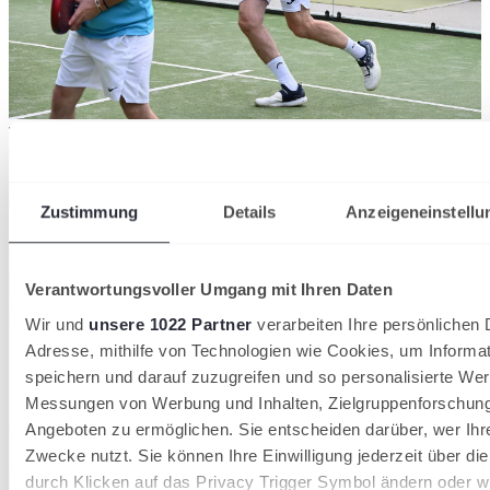
Titel souverän gewonnen: Fabian Hoffmann (li.) und Ralf Braun
03/08/2026
Badische Padel-Titel in Grötzingen vergeben
Zustimmung
Details
Anzeigeneinstellu
Badischer Tennisverband
Verantwortungsvoller Umgang mit Ihren Daten
Wir und
unsere 1022 Partner
verarbeiten Ihre persönlichen D
Adresse, mithilfe von Technologien wie Cookies, um Informa
speichern und darauf zuzugreifen und so personalisierte Wer
Messungen von Werbung und Inhalten, Zielgruppenforschun
Angeboten zu ermöglichen. Sie entscheiden darüber, wer Ihr
Zwecke nutzt. Sie können Ihre Einwilligung jederzeit über di
durch Klicken auf das Privacy Trigger Symbol ändern oder w