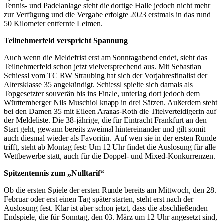
Tennis- und Padelanlage steht die dortige Halle jedoch nicht mehr
zur Verfügung und die Vergabe erfolgte 2023 erstmals in das rund
50 Kilometer entfernte Leimen.
Teilnehmerfeld verspricht Spannung
Auch wenn die Meldefrist erst am Sonntagabend endet, sieht das
Teilnehmerfeld schon jetzt vielversprechend aus. Mit Sebastian
Schiessl vom TC RW Straubing hat sich der Vorjahresfinalist der
Altersklasse 35 angekündigt. Schiessl spielte sich damals als
Topgesetzter souverän bis ins Finale, unterlag dort jedoch dem
Württemberger Nils Muschiol knapp in drei Sätzen. Außerdem steht
bei den Damen 35 mit Eileen Aranas-Roth die Titelverteidigerin auf
der Meldeliste. Die 38-jährige, die für Eintracht Frankfurt an den
Start geht, gewann bereits zweimal hintereinander und gilt somit
auch diesmal wieder als Favoritin. Auf wen sie in der ersten Runde
trifft, steht ab Montag fest: Um 12 Uhr findet die Auslosung für alle
Wettbewerbe statt, auch für die Doppel- und Mixed-Konkurrenzen.
Spitzentennis zum „Nulltarif“
Ob die ersten Spiele der ersten Runde bereits am Mittwoch, den 28.
Februar oder erst einen Tag später starten, steht erst nach der
Auslosung fest. Klar ist aber schon jetzt, dass die abschließenden
Endspiele, die für Sonntag, den 03. März um 12 Uhr angesetzt sind,