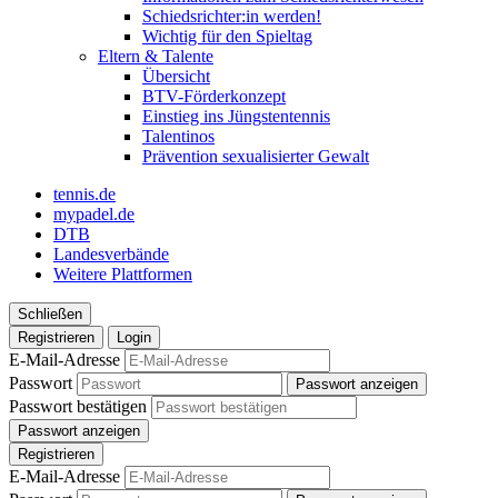
Schiedsrichter:in werden!
Wichtig für den Spieltag
Eltern & Talente
Übersicht
BTV-Förderkonzept
Einstieg ins Jüngstentennis
Talentinos
Prävention sexualisierter Gewalt
tennis.de
mypadel.de
DTB
Landesverbände
Weitere Plattformen
Schließen
Registrieren
Login
E-Mail-Adresse
Passwort
Passwort anzeigen
Passwort bestätigen
Passwort anzeigen
Registrieren
E-Mail-Adresse