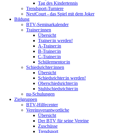
Tag des Kindertennis
Trendsport-Turniere
NextCourt - das Spiel mit dem Joker
Bildung
BTV-Seminarkalender
Trainer:innen
Übersicht
Trainer:in werden!
A-Trainer:in
B-Trainer:in
C-Trainer:in
Schülermentor:in
Schiedsrichter:innen
Übersicht
Schiedsrichter:in werden!
Oberschiedsrichter:in
Stuhlschiedsrichter:in
nu-Schulungen
Zielgruppen
BTV-Hilfecenter
Vereinsverantwortliche
Übersicht
Der BTV für seine Vereine
Zuschüsse
Trendsport