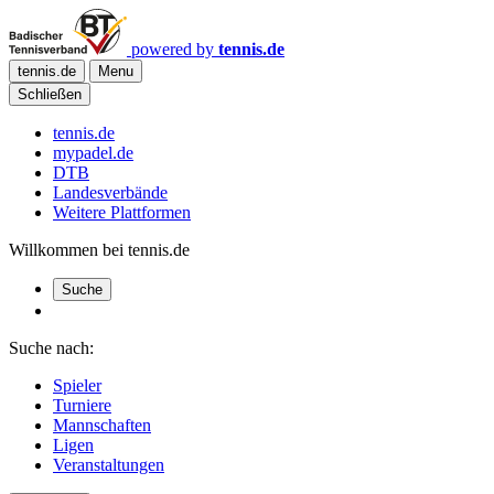
powered by
tennis.de
tennis.de
Menu
Schließen
tennis.de
mypadel.de
DTB
Landesverbände
Weitere Plattformen
Willkommen bei tennis.de
Suche
Suche nach:
Spieler
Turniere
Mannschaften
Ligen
Veranstaltungen