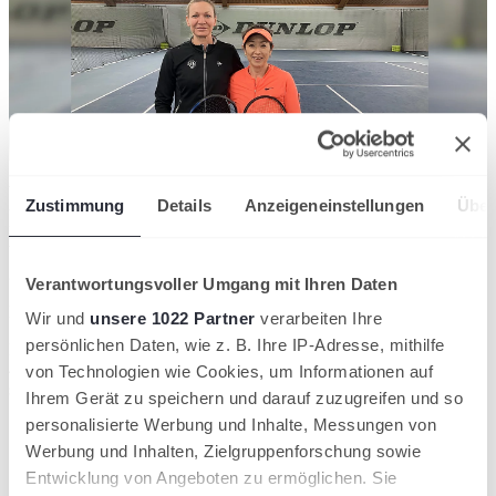
Vom 24. bis 26. Januar fanden im Landesleistungszentrum Leimen
Zustimmung
Details
Anzeigeneinstellungen
Über
und der benachbarten Tennishalle St. Ilgen die Badischen Senioren-
Hallenmeisterschaften 2025 statt. In sieben Altersklassen traten die
besten Tennisspieler und Tennisspielerinnen aus Baden
gegeneinander an, um ihre Meister zu küren. Mit spannenden
Verantwortungsvoller Umgang mit Ihren Daten
Spielen, großem Kampfgeist und beeindruckendem sportlichen
Niveau wurde das Turnier zu einem Highlight der Hallensaison.
Wir und
unsere 1022 Partner
verarbeiten Ihre
persönlichen Daten, wie z. B. Ihre IP-Adresse, mithilfe
In den insgesamt sieben Konkurrenzen, bestehend aus Herren 30,
40, 55, 60, 65, 70 sowie Damen 50, bewiesen die Teilnehmer ihre
von Technologien wie Cookies, um Informationen auf
spielerische Klasse und Ausdauer.
Ihrem Gerät zu speichern und darauf zuzugreifen und so
personalisierte Werbung und Inhalte, Messungen von
Herren 30:
Hier setzte sich Sebastian Geigle vom Kalsruher
Eislauf- u. Tennisverein die badische Krone auf. Aufgrund
Werbung und Inhalten, Zielgruppenforschung sowie
geringer Teilnehmerzahl wurde lediglich in einer
Entwicklung von Angeboten zu ermöglichen. Sie
Gruppenphase gespielt