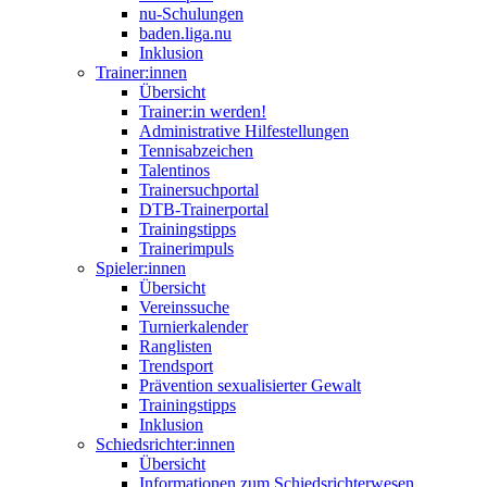
nu-Schulungen
baden.liga.nu
Inklusion
Trainer:innen
Übersicht
Trainer:in werden!
Administrative Hilfestellungen
Tennisabzeichen
Talentinos
Trainersuchportal
DTB-Trainerportal
Trainingstipps
Trainerimpuls
Spieler:innen
Übersicht
Vereinssuche
Turnierkalender
Ranglisten
Trendsport
Prävention sexualisierter Gewalt
Trainingstipps
Inklusion
Schiedsrichter:innen
Übersicht
Informationen zum Schiedsrichterwesen