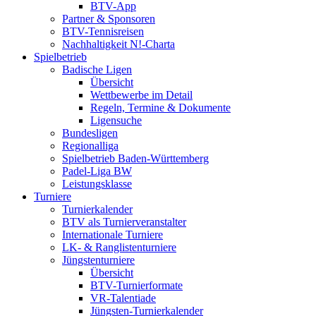
BTV-App
Partner & Sponsoren
BTV-Tennisreisen
Nachhaltigkeit N!-Charta
Spielbetrieb
Badische Ligen
Übersicht
Wettbewerbe im Detail
Regeln, Termine & Dokumente
Ligensuche
Bundesligen
Regionalliga
Spielbetrieb Baden-Württemberg
Padel-Liga BW
Leistungsklasse
Turniere
Turnierkalender
BTV als Turnierveranstalter
Internationale Turniere
LK- & Ranglistenturniere
Jüngstenturniere
Übersicht
BTV-Turnierformate
VR-Talentiade
Jüngsten-Turnierkalender