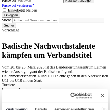
Passwort
Passwort anzeigen
Passwort vergessen?
Eingeloggt bleiben
Einloggen
Suche
Sucher
Vorschläge
Badische Nachwuchstalente
kämpfen um Verbandstitel
Vom 20. bis 23. März 2025 ist das Landesleistungszentrum Leimen
wieder Austragungsort der Badischen Jugend-
Hallenmeisterschaften. Rund 100 Talente gehen in den Altersklassen
U11 bis U18 an den Start.
Turniere
Badischer Tennisverband
Zustimmung
Details
Anzeigeneinstellungen
Über