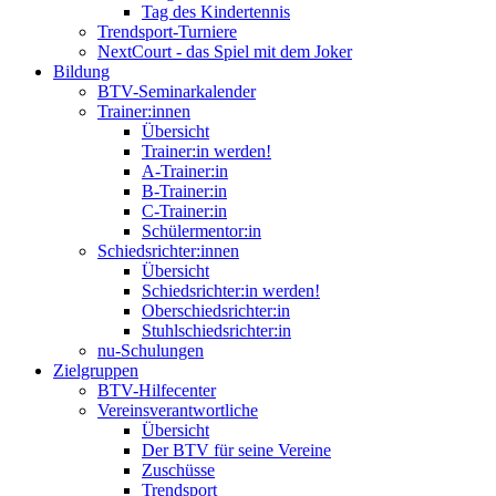
Tag des Kindertennis
Trendsport-Turniere
NextCourt - das Spiel mit dem Joker
Bildung
BTV-Seminarkalender
Trainer:innen
Übersicht
Trainer:in werden!
A-Trainer:in
B-Trainer:in
C-Trainer:in
Schülermentor:in
Schiedsrichter:innen
Übersicht
Schiedsrichter:in werden!
Oberschiedsrichter:in
Stuhlschiedsrichter:in
nu-Schulungen
Zielgruppen
BTV-Hilfecenter
Vereinsverantwortliche
Übersicht
Der BTV für seine Vereine
Zuschüsse
Trendsport