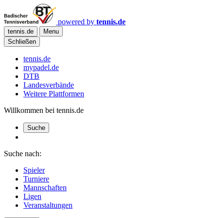
powered by
tennis.de
tennis.de
Menu
Schließen
tennis.de
mypadel.de
DTB
Landesverbände
Weitere Plattformen
Willkommen bei tennis.de
Suche
Suche nach:
Spieler
Turniere
Mannschaften
Ligen
Veranstaltungen