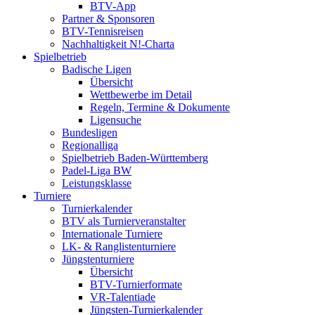
BTV-App
Partner & Sponsoren
BTV-Tennisreisen
Nachhaltigkeit N!-Charta
Spielbetrieb
Badische Ligen
Übersicht
Wettbewerbe im Detail
Regeln, Termine & Dokumente
Ligensuche
Bundesligen
Regionalliga
Spielbetrieb Baden-Württemberg
Padel-Liga BW
Leistungsklasse
Turniere
Turnierkalender
BTV als Turnierveranstalter
Internationale Turniere
LK- & Ranglistenturniere
Jüngstenturniere
Übersicht
BTV-Turnierformate
VR-Talentiade
Jüngsten-Turnierkalender