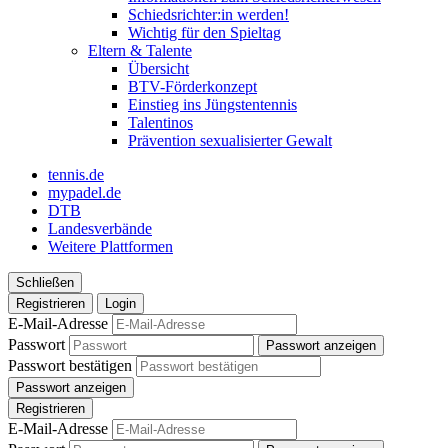
Schiedsrichter:in werden!
Wichtig für den Spieltag
Eltern & Talente
Übersicht
BTV-Förderkonzept
Einstieg ins Jüngstentennis
Talentinos
Prävention sexualisierter Gewalt
tennis.de
mypadel.de
DTB
Landesverbände
Weitere Plattformen
Schließen
Registrieren
Login
E-Mail-Adresse
Passwort
Passwort anzeigen
Passwort bestätigen
Passwort anzeigen
Registrieren
E-Mail-Adresse