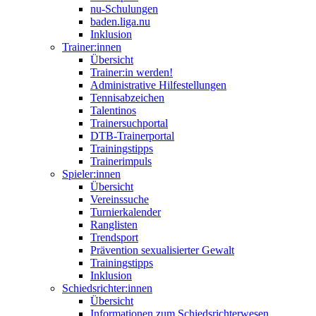
nu-Schulungen
baden.liga.nu
Inklusion
Trainer:innen
Übersicht
Trainer:in werden!
Administrative Hilfestellungen
Tennisabzeichen
Talentinos
Trainersuchportal
DTB-Trainerportal
Trainingstipps
Trainerimpuls
Spieler:innen
Übersicht
Vereinssuche
Turnierkalender
Ranglisten
Trendsport
Prävention sexualisierter Gewalt
Trainingstipps
Inklusion
Schiedsrichter:innen
Übersicht
Informationen zum Schiedsrichterwesen