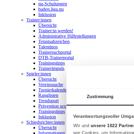
nu-Schulungen
baden.liga.nu
Inklusion
Trainer:innen
Übersicht
Trainer:in werden!
Administrative Hilfestellungen
Tennisabzeichen
Talentinos
Trainersuchportal
DTB-Trainerportal
Trainingstipps
Trainerimpuls
Spieler:innen
Übersicht
Vereinssuche
Turnierkalender
Ranglisten
Zustimmung
Trendsport
Prävention sexualisierter Gewalt
Trainingstipps
Verantwortungsvoller Umgan
Inklusion
Schiedsrichter:innen
Wir und
unsere 1022 Partne
Übersicht
wie Cookies, um Information
Informationen zum Schiedsrichterwesen