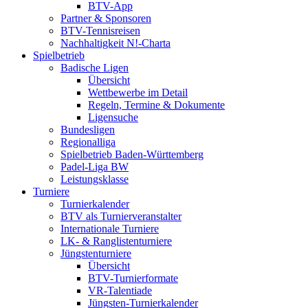
BTV-App
Partner & Sponsoren
BTV-Tennisreisen
Nachhaltigkeit N!-Charta
Spielbetrieb
Badische Ligen
Übersicht
Wettbewerbe im Detail
Regeln, Termine & Dokumente
Ligensuche
Bundesligen
Regionalliga
Spielbetrieb Baden-Württemberg
Padel-Liga BW
Leistungsklasse
Turniere
Turnierkalender
BTV als Turnierveranstalter
Internationale Turniere
LK- & Ranglistenturniere
Jüngstenturniere
Übersicht
BTV-Turnierformate
VR-Talentiade
Jüngsten-Turnierkalender