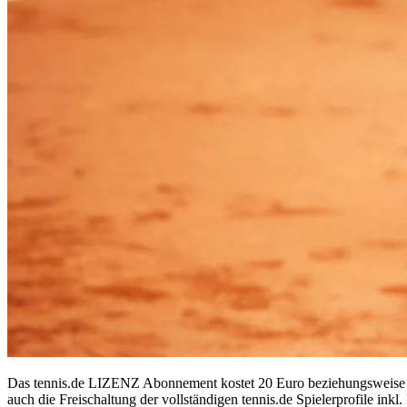
Das tennis.de LIZENZ Abonnement kostet 20 Euro beziehungsweise 10
auch die Freischaltung der vollständigen tennis.de Spielerprofile in