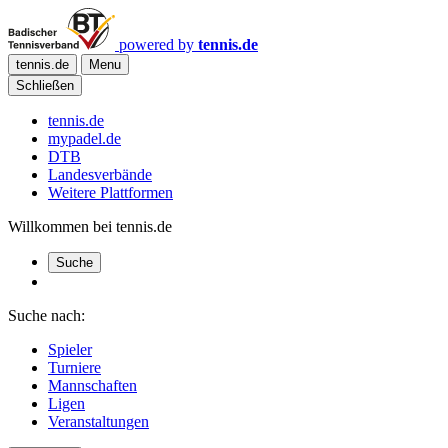
powered by
tennis.de
tennis.de
Menu
Schließen
tennis.de
mypadel.de
DTB
Landesverbände
Weitere Plattformen
Willkommen bei tennis.de
Suche
Suche nach:
Spieler
Turniere
Mannschaften
Ligen
Veranstaltungen