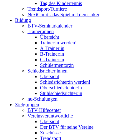
Tag des Kindertennis
Trendsport-Turniere
NextCourt - das Spiel mit dem Joker
Bildung
BTV-Seminarkalender
Trainer:innen
Übersicht
Trainer:in werden!
A-Trainer:in
B-Trainer:in
C-Trainer:in
Schülermentor:in
Schiedsrichter:innen
Übersicht
Schiedsrichter:in werden!
Oberschiedsrichter:in
Stuhlschiedsrichter:in
nu-Schulungen
Zielgruppen
BTV-Hilfecenter
Vereinsverantwortliche
Übersicht
Der BTV für seine Vereine
Zuschüsse
Trendsport