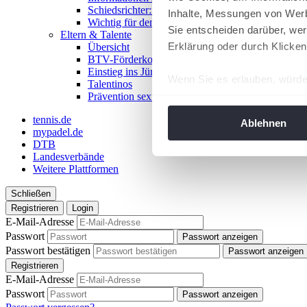
Schiedsrichter:in werden!
Inhalte, Messungen von Werb
Wichtig für den Spieltag
Sie entscheiden darüber, wer
Eltern & Talente
Erklärung oder durch Klicken
Übersicht
BTV-Förderkonzept
Einstieg ins Jüngstentennis
Wenn Sie es erlauben, würde
Talentinos
Prävention sexualisierter Gewalt
Informationen über Ih
Ihr Gerät durch aktiv
tennis.de
Ablehnen
mypadel.de
Erfahren Sie mehr darüber, w
DTB
Einzelheiten
fest.
Landesverbände
Weitere Plattformen
Wir verwenden Cookies, um I
Schließen
und die Zugriffe auf unsere 
Registrieren
Login
Website an unsere Partner fü
E-Mail-Adresse
möglicherweise mit weiteren
Passwort
Passwort anzeigen
der Dienste gesammelt habe
Passwort bestätigen
Passwort anzeigen
angepasst werden.
Registrieren
E-Mail-Adresse
Passwort
Passwort anzeigen