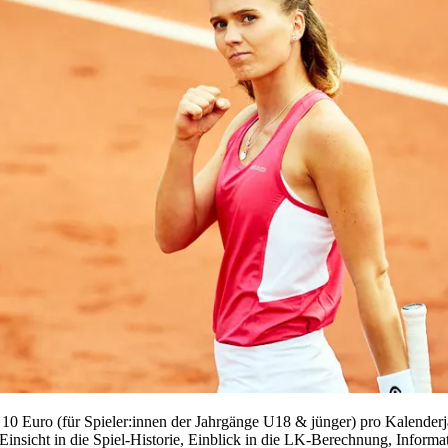
 Euro (für Spieler:innen der Jahrgänge U18 & jünger) pro Kalenderjah
kl. Einsicht in die Spiel-Historie, Einblick in die LK-Berechnung, Inf